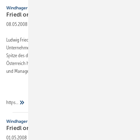
Windhager
Friedl organisiert seine
Nachfolge
08.05.2008
-
Ludwig Friedl, Geschäftsführer von Windhager Deutschland, hat das
Unternehmen Anfang April 2008 verlassen. Nach zwölf Jahren an der
Spitze des deutschen Tochterunternehmens von Windhager
Österreich hat er sein eigenes Beratungsunternehmen für Industrie
und Management gegründet (
https...
Windhager
Friedl organisiert seine
Nachfolge
01.05.2008
-
Ludwig Friedl, Geschäftsführer von Windhager