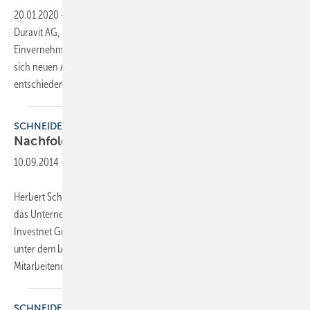
20.01.2020
-
Professor Dr. Frank Richter, Vorstandsvorsitzender der
Duravit AG, legt zum 30. Juni 2020 im besten gegenseitigen
Einvernehmen auf eigenen Wunsch sein Vorstandsamt nieder, um
sich neuen Aufgaben zu widmen. Die Nachfolge wird rechtzeitig
entschieden.
SCHNEIDER + CO
Nachfolge
geregelt
10.09.2014
-
Herbert Schneider (67), Eigentümer der W. Schneider + Co AG, hat
das Unternehmen im Rahmen seiner Nachfolgeregelung an die
Investnet Gruppe verkauft. Investnet wird die W. Schneider + Co AG
unter dem bestehenden Namen selbstständig weiterführen. Alle 100
Mitarbeitenden in Langnau am
Albis...
SCHNEIDER + CO