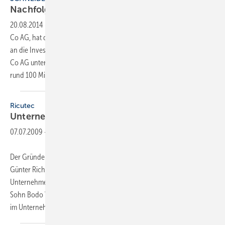
Nachfolge
geregelt
20.08.2014
-
Herbert Schneider (67), Eigentümer der W. Schneider +
Co AG, hat das Unternehmen im Rahmen seiner Nachfolgeregelung
an die Investnet Gruppe verkauft. Investnet wird die W. Schneider +
Co AG unter dem bestehenden Namen selbständig weiterführen. Alle
rund 100 Mitarbeiter in Langnau am Albis,
Flums...
Ricutec
Unternehmens­nachfolge
geregelt
07.07.2009
-
Der Gründer und geschäftsführende Hauptgesellschafter von Ricutec,
Günter Richter, hat anlässlich seines siebzigsten Geburtstages seine
Unternehmensanteile und die alleinige Geschäftsführung auf seinen
Sohn Bodo W. Richter übertragen. Bodo W. Richter ist seit 14 Jahren
im Unternehmen aktiv
und...