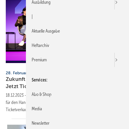
Ausbildung
|
Aktuelle Ausgabe
Heftarchiv
Premium
GHM/Markus Brönner
28. Februar bis 1. März 2024, ICM München
Zukunft Handwerk: Das Programm steht fest.
Services
Jetzt Ticket
sichern!
Abo & Shop
18.12.2023
-
Das Programm, Rednerinnen und Redner sowie Partner
für den Handwerkskongress stehen fest. Ab sofort startet der
Media
Ticketverkauf mit vergünstigten Frühbucher-Preisen bis 14.
Januar.
Newsletter