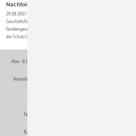
Nachfolge
geregelt
29.08.2007
-
Im Rahmen der langfristigen Nachfolgeregelung in der
Geschäftsführung hat Udo Schütz (70) im Einklang mit den anderen
Familiengesellschaftern mit Wirkung vom 1. August 2007 die Leitung
der Schütz Gruppe an Roland Straßburger (43)
übergeben.
Abo- & Leserservice
AGB
Alle Inhalte chronologisch
Anmelden
Anmeldung & Registrierung
Newsletter
Datenschutz
E-Paper
Editor's choice
Fachbeiträge
Gentner Verlag
Impressum
Karriere bei Gentner
Team
Mediaservice