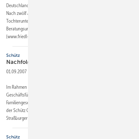
Deutschland, hat das Unternehmen Anfang April 2008 verlassen.
Nach zwölf Jahren an der Spitze des deutschen
Tochterunternehmens von Windhager Österreich hat er sein eigenes
Beratungsunternehmen für Industrie und Management gegründet
(www.friedl-consulting.com).
Schütz
Nachfolge
geregelt
01.09.2007
-
Im Rahmen der langfristigen Nachfolgeregelung in der
Geschäftsführung hat Udo Schütz (70) im Einklang mit den anderen
Familiengesellschaftern mit Wirkung vom 1. August 2007 die Leitung
der Schütz Gruppe an Roland Straßburger (43) übergeben.
Straßburger trat im September 2003 in
die...
Schütz