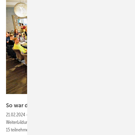
Bild: Thomas Dietrich
So w ar der e rste Int ensivkurs
Badplanung
21.02.2024
-
Finale in Lippstadt: Erstmalig fand die sechsteilige
Weiterbildung von „Dein Creativ Lab“ ihren Abschluss und
15 teilnehmende Fachleute aus Handwerk und Großhandel zeigten ihr