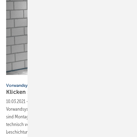
Bild: Mepa
Vorwandsystem „Mepa nextVit“
Klicken statt
schrauben
10.03.2021
-
Vorwandsystem „Mepa nextVit“ ▪ Mepa hat das
Vorwandsystem VariVit ­grundlegend überarbeitet. Herausgekommen
sind Montageelemente für WC, Waschtisch und ­Urinal, die nicht nur
technisch verbessert sind, sondern dank hochwertiger Pulver­
beschichtung auch eine neue stoßfeste und korrosionsbeständige