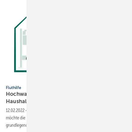
Mepa
Fluthilfe
Hochwasser: Mepa unterstützt private
Haushalte und
SHK-Betriebe
12.02.2022
-
Als Hersteller von Produkten in der Sanitärtechnik
möchte die Mepa – Pauli und Menden GmbH zum Wiederaufbau der
grundlegenden Versorgung
beitragen.