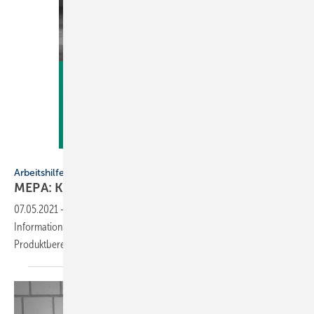
Mepa
Arbeitshilfe
MEPA: Katalog 2021/2022 jetzt
erhältlich
07.05.2021
-
Der neue Katalog von MEPA enthält detaillierte
Informationen zu Produkten und -Zubehör. Der
Produktbereich bodengleiche Duschsysteme ist
weggefallen.