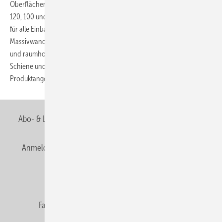
Oberflächenqualität besitzen. Die Elemente sind in Bauhöhen von
120, 100 und 85 cm erhältlich. Vorteilhaft ist, dass sich jedes Element
für alle Einbauvarianten einsetzen lässt: Einzelmontage vor einer
Massivwand, Schienenmontage, Ständer­leichtbau sowie individueller
und raumhoher Ausbau. Überarbeitet wurde zudem das mit neuer C-
Schiene und Zubehör lieferbare Schienen- und Ausbausystem zum
Produktangebot.
Abo- & Leserservice
AGB
Alle Inhalte chronologisch
Anmelden
Anmeldung & Registrierung
Newsletter
Datenschutz
E-Paper
Editor's choice
Fachbeiträge
Gentner Verlag
Impressum