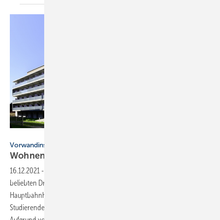
Bild: Foto Behrbohm Augsburg
Vorwandinstallation im Studentenwohnheim
Wohnen und Lernen mit
Zukunft
16.12.2021
-
Vorwandinstallation im Studentenwohnheim ▪ Zentral im
beliebten Dreieck zwischen Uni, den Hochschulen und dem
Hauptbahnhof in Augsburg gelegen, soll ein neues Wohnheim
Studierenden ein hohes Maß an Lern- und Lebensqualität bieten.
Aufgrund von speziellen bauseitigen Rahmenbedingungen erfolgte