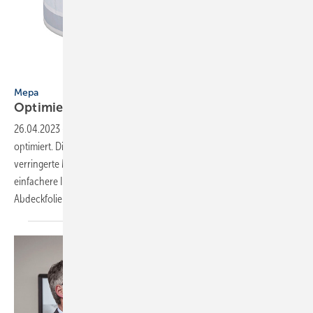
Bild: Mepa
Mepa
Optimiertes
­Wannen­abdichtband
26.04.2023
-
Mepa hat das Wannenabdichtband Aquaproof weiter
optimiert. Die Neuentwicklung ermöglicht durch eine um 35 %
verringerte Materialstärke eine leichtere Verarbeitung und eine
einfachere Integration in die Verbundabdichtung. Auch die getrennte
Abdeckfolie für die Montage des Schallschutzstreifens
und...