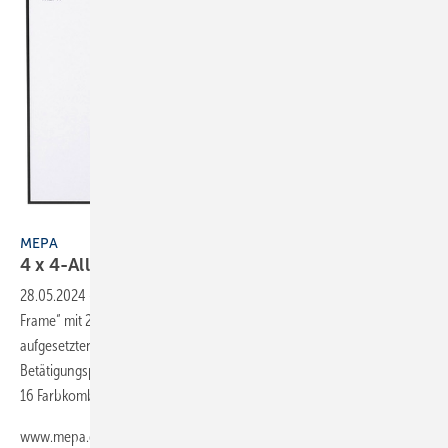
Bild: Mepa
MEPA
4 x
4-Allfarb-Antrieb
28.05.2024
-
Mepa hat die neue WC-Designbetätigungsplatte „Mepa
Frame“ mit 2-Mengen-Technik vorgestellt. Bei der mit einer
aufgesetzten Montage installierbaren Neuheit sind Rahmen wie auch
Betätigungsplatte in je 4 unterschiedlichen Farben erhältlich, sodass
16 Farbkombinationen zur Auswahl stehen.
www.mepa.de