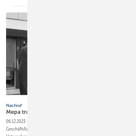
Frank Homann
Nachruf
Mepa trauert um Mitgründer Willi
Pauli
06.12.2023
-
Willi Pauli, Mitbegründer und langjähriger
Geschäftsführer und Gesellschafter des Rheinbreitbacher