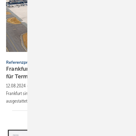
Fraport AG
Referenzprojekt
Frankfurter Flughafen: Mepa-Sanitäranlagen
für Terminal
3
12.08.2024
-
Im künftigen Passagierterminal 3 des Flughafens
Frankfurt sind die Sanitäranlagen mit Produkten von Mepa
ausgestattet.