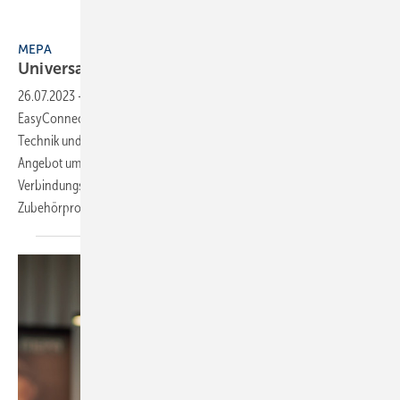
Bild: Mepa
MEPA
Universalverbinder für
Vorwandsystem
26.07.2023
-
Die neue Generation der Universalverbinder
EasyConnect von Mepa vereint die Vorteile der stabilen Schraub-
Technik und der schnellen Klick-Technik in einem Produkt. Das
Angebot umfasst acht Varianten für unterschiedliche
Verbindungssituationen. Die Verbinder sind Bestandteil des
Zubehörprogramms
für...