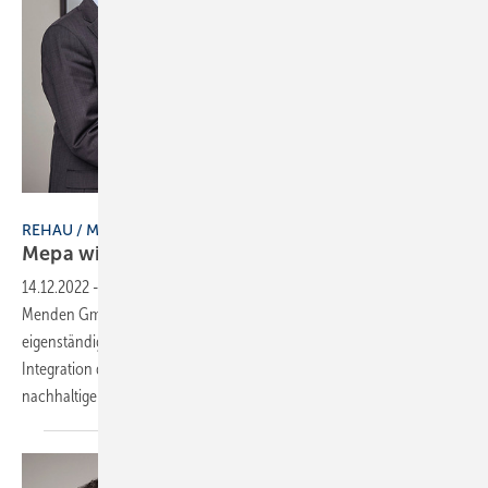
Bild: Mepa / Rehau
REHAU / MEPA
Mepa wird Teil von
Rehau
14.12.2022
-
Die „Rehau Industries“ und die „Mepa – Pauli und
Menden GmbH“ haben darüber informiert, dass Mepa zukünftig als
eigenständige juristische Person Teil der Rehau-Gruppe wird. Mit der
Integration der Mepa-Geschäftsbereiche verfolge man den
nachhaltigen Ausbau seines gesamtheitlichen
Produktportfolios...