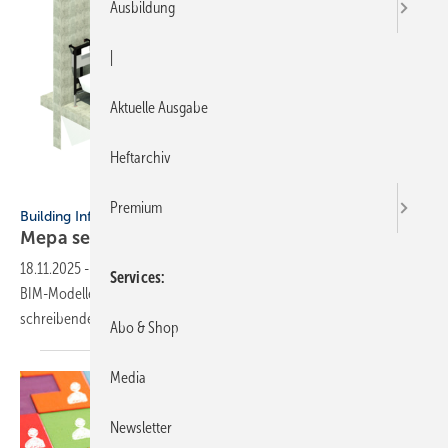
Ausbildung
|
Aktuelle Ausgabe
Heftarchiv
Mepa
Premium
Building Information Modeling
Mepa setzt bei Vor­wand-Modu­len auf
BIM
18.11.2025
-
Speziell für seine Vor­wand-Ele­mente stellt Mepa ab sofort
Services
BIM-Modelle zur Verfü­gung. Die Daten sind für Planende und Aus­
schrei­bende
zu­ge­schnitten.
Abo & Shop
Media
Newsletter