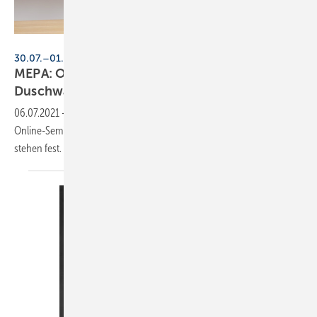
Getty Images/iStockphoto/fizkes
30.07.–01.10.2021, einmal wöchentlich, online
MEPA: Online-Seminare zu
Duschwannenmontage und
Abdichtung
06.07.2021
-
Mepa bietet im 2. Halbjahr 2021 weitere kostenlosen
Online-Seminare mit erweitertem Programm fort. Die ersten Termine
stehen
fest.