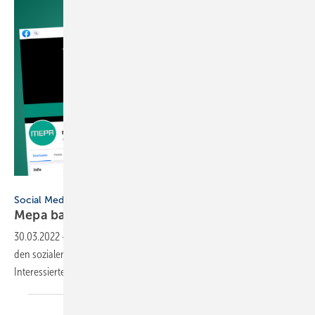
Mepa
Social Media
Mepa baut Präsenz in sozialen Netzwerken
aus
30.03.2022
-
Mepa – Pauli und Menden GmbH hat seine Präsenz in
den sozialen Netzwerken ausgebaut. Damit sollen Kunden und
Interessierte besser und interaktiver erreicht
werden.