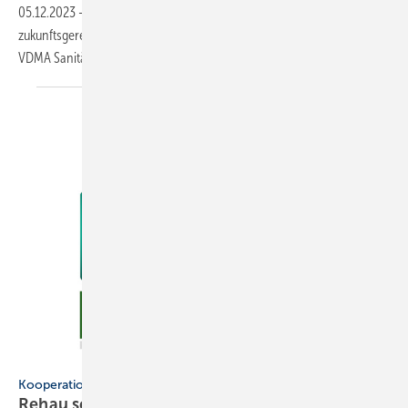
05.12.2023
-
Die Sanitärindustrie und Installationstechnik wollen sich
zukunftsgerecht aufstellen. Dafür wurde der neue Industrieverbund
VDMA Sanitärtechnik und -design
gegründet.
Rehau / Mepa / MCP
Kooperation
Rehau setzt auf
Vorfertigung