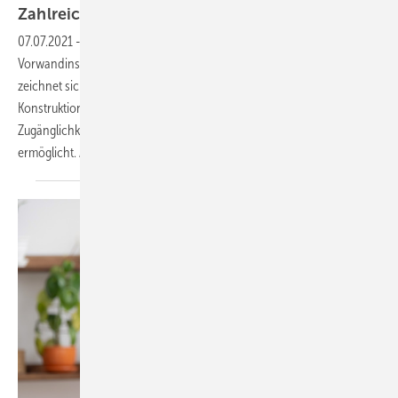
Zahlreiche
Nachrüstmöglichkeiten
07.07.2021
-
Der im neuen „Meoa nextVIT“-
Vorwandinstallationssystem vorinstallierte UP-Spülkasten „A31/B31“
zeichnet sich durch eine montage- und servicefreundliche
Konstruktion aus, die eine einfache Wartung mit leichter
Zugänglichkeit aller relevanten Bereiche auch im eingebauten Zustand
ermöglicht. Ab
sofort...