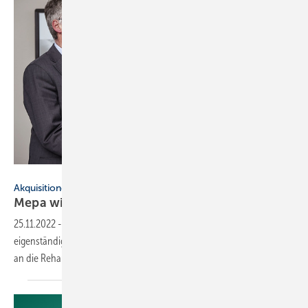
Mepa / Rehau
Akquisitionen
Mepa wird Teil von
Rehau
25.11.2022
-
Der Sanitärtechnikhersteller wird zukünftig als
eigenständige juristische Person Teil der Rehau Group mit Anbindung
an die Rehau Division Building Solutions
sein.