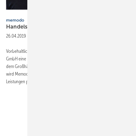
Memodo GmbH
memodo
Handelspartnerschaft mit
GC-Gruppe
26.04.2019
-
Vorbehaltlich der Zustimmung des Kartellamts geht die Memodo
GmbH eine Partnerschaft für den Vertrieb von Stromspeichern mit
dem Großhändler GC ein. In den kommenden Wochen und Monaten
wird Memodo bei den Neuheitenschauen der GC-Gruppe seine
Leistungen präsentieren.