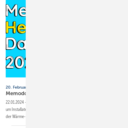
Memodo
20. Februar bis 21. März
Memodo Heating Days
2024
22.01.2024
-
Die Roadshow von Memodo macht in acht Städten Halt,
um Installateuren, Solarteuren und SHK-Unternehmern neue Produkte
der Wärme-Industrie
vorzustellen.