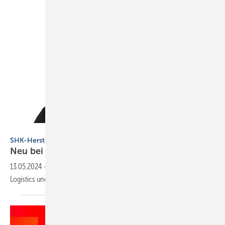
Memodo GmbH
SHK-Hersteller
Neu bei Memodo: Vice President
Logistics
13.05.2024
-
Memodo beruft Thomas J. Buck zum Vice President
Logistics und eröffnet in Unna einen zusätzlichen
Lagerstandort.