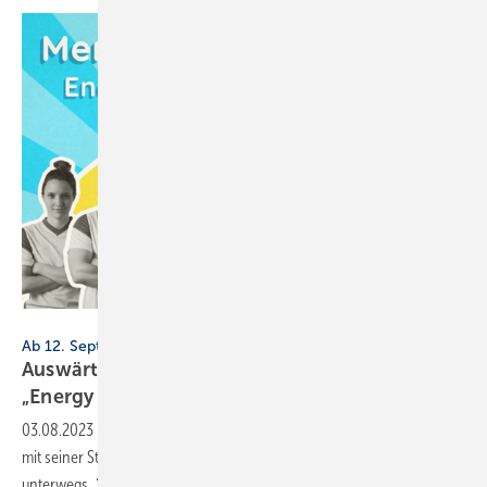
Memodo
Ab 12. September 2023
Auswärtsspiel: Memodo auf Tour mit den
„Energy Storage
Days“
03.08.2023
-
PV-Großhändler Memodo ist ab September zum 8. Mal
mit seiner Stromspeicher-Roadshow in Deutschland und Österreich
unterwegs.