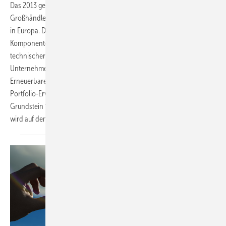
Das 2013 gegründete Unternehmen Memodo zählt zu den führenden
Großhändlern für Photovoltaik, Stromspeicher sowie Ladestationen
in Europa. Der Fokus der 3 Gründer liegt auf dem Handel mit PV-
Komponenten und den passenden Dienstleistungen, wie Planung,
technischer Support und Vertrieb. Dieses Jahr feierte das
Unternehmen 10-jähriges Firmenjubiläum, ein Neuling in der
Erneuerbare-Energien-Branche ist Memodo also nicht. Mit der
Portfolio-Erweiterung um Heizsysteme Ende letzten Jahres wurde der
Grundstein für den Start in die neue Branche gelegt und Memodo
wird auf dem SHK-Markt spürbar
wahrgenommen.