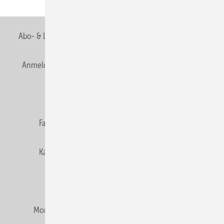
Abo- & Leserservice
AGB
Alle Inhalte chronologisch
Anmelden
Anmeldung & Registrierung
Newsletter
Datenschutz
E-Paper
Editor's choice
Fachbeiträge
Gentner Verlag
Impressum
Karriere bei Gentner
Team
Mediaservice
Mitgliedschaften und Engagement
Montagezeiten Heizung
Montagezeiten Sanitär