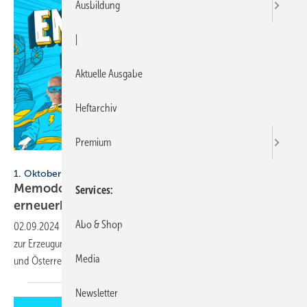
Ausbildung
|
Aktuelle Ausgabe
Heftarchiv
Premium
Memodo
1. Oktober bis 19. November 2024
Memodo Expert Days 2024: Road­show rund um
Services
erneuer­bare
Ener­gien
Abo & Shop
02.09.2024
-
Memodo bringt sein gesamtes Portfolio an Produkten
zur Erzeugung erneuerbarer Energien auf die Straßen Deutschlands
Media
und
Österreichs.
Newsletter