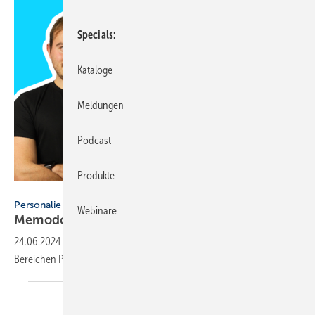
Specials
Kataloge
Meldungen
Podcast
Produkte
Memodo
Personalie
Webinare
Memodo baut Manage­ment
aus
24.06.2024
-
Memodo schafft drei neue Positionen in den
Bereichen People & Culture, Customer Service und
Sales.