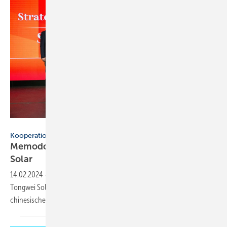
Memodo
Kooperation
Memodo vertreibt künftig Module von Tongwei
Solar
14.02.2024
-
Memodo kooperiert ab Februar mit dem Modulhersteller
Tongwei Solar. Der Großhändler vertreibt die Produkte des
chinesischen Herstellers künftig
europaweit.