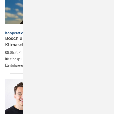
gerasimov174 - stock.adobe.com
Kooperation
Bosch und Memodo kooperieren für den
Klimaschutz
08.06.2021
-
Gemeinsam wollen Bosch und Memodo die Grundlage
für eine gelungene Sektorenkopplung und die nachhaltige
Elektrifizierung des Gebäudesektors
schaffen.