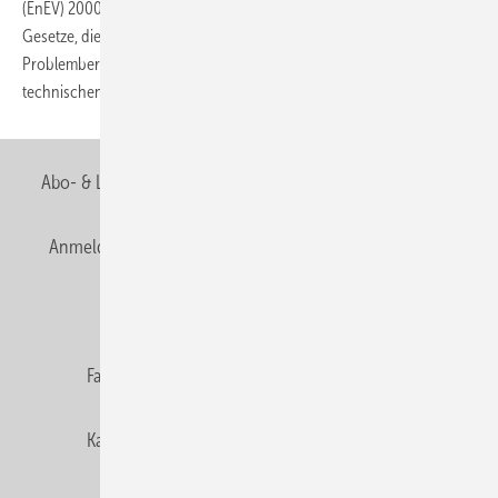
(EnEV) 2000 werden die energierelevanten Verordnungen und
Gesetze, die Anforderungsprofile an die neue Verordnung sowie die
Problembereiche im Entwurf der EnEV 2000 aus Sicht der
technischen Gebäudeausrüstung
diskutiert.
Abo- & Leserservice
AGB
Alle Inhalte chronologisch
Anmelden
Anmeldung & Registrierung
Newsletter
Datenschutz
E-Paper
Editor's choice
Fachbeiträge
Gentner Verlag
Impressum
Karriere bei Gentner
Team
Mediaservice