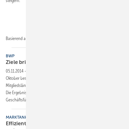
steigern.
Basierend
auf...
BWP
Ziele bringen nichts ohne
Maßnahmen
05.11.2014
-
Auf dem Gipfel des Europäischen Rates am 23./24.
Oktober beschlossen die Staats- und Regierungschefs der EU-
Mitgliedsländer die neuen Energie- und Klimaziele für das Jahr 2030.
Die Ergebnisse blieben hinter den Erwartungen zurück. BWP-
Geschäftsführer Karl-Heinz Stawiarski forderte
die...
MARKTANHEIZPROGRAMM
Effiziente Maßnahmen müssen am Anfang