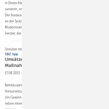
in Deutschland schrittweise vor: Statt gleich das ganze Haus zu
sanieren, setzen viele Eigentümer auf sogenannte Einzelmaßnahmen.
Der Austausch alter Heizkessel lag dabei im vergangenen Jahr erneut
an der Spitze der am häufigsten geförderten
Modernisierungsmaßnahmen - dicht gefolgt vom Austausch alter
Fenster, der rund 52.700 Mal gefördert
wurde.
Umsätze steigern, aber richtig – 150 Maßnahmen">
SBZ tipp
Umsätze steigern, aber richtig – 150
Maßnahmen
17.08.2015
-
Betriebswirtschaftliches Denken und Handeln sind wichtige
Voraussetzungen für einen langfristigen unternehmerischen Erfolg.
Um Gewinn zu erwirtschaften, sollte jedes erfolgreiche Unternehmen,
neben einer Optimierung der Kosten, auch seine Umsätze nachhaltig