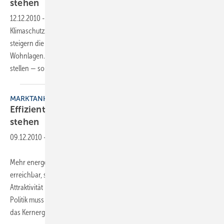
stehen
12.12.2010
-
Mehr energetische Sanierungen machen die
Klimaschutzziele erreichbar, stärken die regionale Wirtschaft und
steigern die Attraktivität insbesondere mittlerer und schlechter
Wohnlagen. Die Politik muss dafür allerdings die richtigen Weichen
stellen — so lautet das Kernergebnis
der...
MARKTANHEIZPROGRAMM
Effiziente Maßnahmen müssen am Anfang
stehen
09.12.2010
-
Mehr energetische Sanierungen machen die Klimaschutzziele
erreichbar, stärken die regionale Wirtschaft und steigern die
Attraktivität insbesondere mittlerer und schlechter Wohnlagen. Die
Politik muss dafür allerdings die richtigen Weichen stellen – so lautet
das Kern­ergebnis
der...