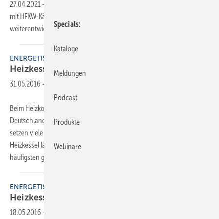
27.04.2021
-
Die Online-Plattform eBay hat im Hinblick auf den Handel
mit HFKW-Kältemitteln nochmals ihre Maßnahmen zur Durchsetzung
Specials
weiterentwickelter EU-Vorschriften
verschärft.
Kataloge
ENERGETISCHE sANIERUNG
Heizkesseltausch ist häufigste
Maßnahme
Meldungen
31.05.2016
-
Podcast
Beim Heizkostensparen gehen die meisten Hausbesitzer in
Deutschland schrittweise vor: Statt gleich das ganze Haus zu sanieren,
Produkte
setzen viele Eigentümer auf Einzelmaßnahmen. Der Austausch alter
Heizkessel lag dabei im vergangenen Jahr erneut an der Spitze der am
Webinare
häufigsten
geförderten...
ENERGETISCHE MODERNISIERUNG
Heizkesseltausch bleibt häufigste
Maßnahme
18.05.2016
-
Beim Heizkostensparen gehen die meisten Hausbesitzer