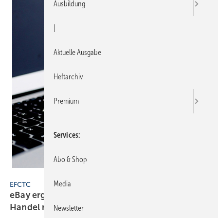
Ausbildung
|
Aktuelle Ausgabe
Heftarchiv
Premium
Services
Abo & Shop
Getty Images/iStockphoto/baona
Media
EFCTC
eBay ergreift Maßnahmen gegen den illegalen
Handel mit
Kältemitteln
Newsletter