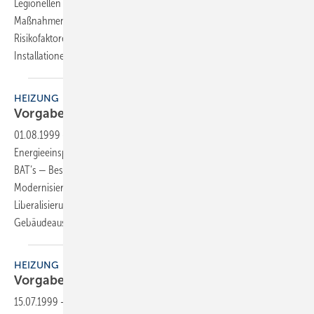
Legionellen zu finden sind. SBZ-Autor Franz-Josef Heinrichs schildert
Maßnahmen zum Erhalt der Trinkwasserqualität und geht auf
Risikofaktoren ein, die für eine Kontamination von Trinkwasser-
Installationen in Betracht
kommen.
HEIZUNG
Vorgaben und Maßnahmen der EnEV
2000
01.08.1999
-
Im abschließenden zweiten Teil des Artikels zur
Energieeinsparverordnung (EnEV) 2000 werden u. a. die Themen
BAT’s — Beste zur Verfügung stehende Energiespar- Heizsysteme,
Modernisierung des Gebäudebestandes sowie die Folgen der
Liberalisierung der Wärmemärkte aus Sicht der technischen
Gebäudeausrüstung
betrachtet.
HEIZUNG
Vorgaben und Maßnahmen der EnEV
2000
15.07.1999
-
Im ersten Teil des Artikels zur Energieeinsparverordnung