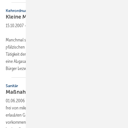
Kehrordnungen
Kleine Maßnahme, große
Wirkung
15.10.2007
-
Manchmal steckt der Teufel im Detail. So auch bei der rheinland-
pfälzischen Kehr- und Überprüfungsordnung (KÜO), die über die
Tätigkeit der Schornstein­feger Auskunft gibt. Dort stand nämlich, dass
eine Abgasanlage regelmäßig einmal im Jahr zu reinigen sei. Ein
Bürger bezweifelte dies und
ging...
Sanitär
Maßnahmen gegen gefährliche
Untermieter
01.06.2006
-
Trinkwasser von öffentlichen Versorgern ist in der Regel
frei von mikrobiologischen Belastungen bzw. hält die gesetzlich
erlaubten Grenzwerte ein. In komplexen Systemen kann es jedoch
vorkommen, dass in weniger durchströmten Bereichen Bakterien wie