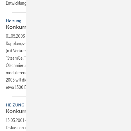
Entwicklung...
Heizung
Konkurrenz für die
Brennstoffzelle
01.05.2003
-
Weltpremiere feierte auf der ISH 2003 eine Kraft-Wärme-
Kopplungs- Technologie, die die Brennstoffzelle und das Mini-BHKW
(mit Verbrennungsmotor) in den Schatten stellen könnte: Die
“SteamCell“ ist ein innovatives Mini-Dampftriebwerk, das ohne
Ölschmierung auskommt. Die Wärme- und Stromabgabe erfolgt
modulierend von 2 bis 25 kWtherm bzw. von 0,5 bis 6 kWel. Ende
2005 will die Enginion AG das Produkt zu einem Endkundenpreis von
etwa 1500 Euro/kWel auf den Markt
bringen.
HEIZUNG
Konkurrenz für das
Brennstoffzellenheizgerät
15.03.2001
-
Kleine Brennstoffzellenheizgeräte haben eine rege
Diskussion um die dezentrale Energieversorgung entfacht. Jetzt