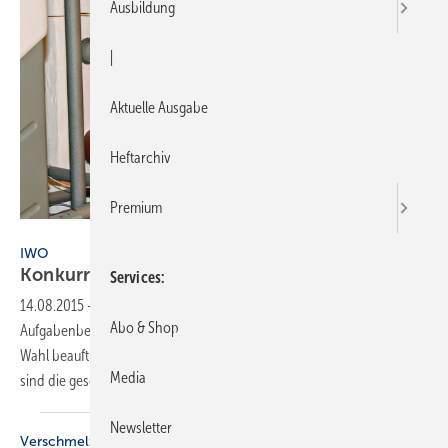
Ausbildung
|
Aktuelle Ausgabe
Heftarchiv
Premium
IWO
IWO
Konkurrenz für den
Schorni
Services
14.08.2015
-
Seit zwei Jahren können Hausbesitzer für bestimmte
Abo & Shop
Aufgabenbereiche des Schornsteinfegers einen Handwerker ihrer
Wahl beauftragen. Was benötigen SHK-Handwerker hierfür und wie
Media
sind die gesetzlich vorgeschriebenen
Fristen?
Newsletter
Verschmelzung