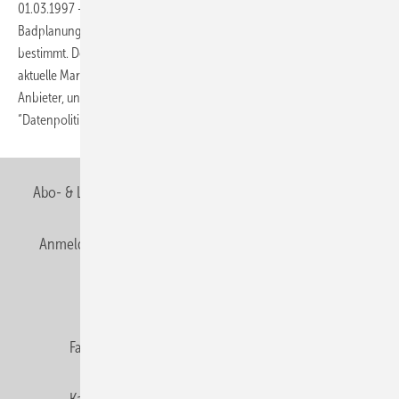
01.03.1997
-
Bis Ende letzten Jahres wurde der Markt für
Badplanungssoftware in Deutschland von zwei Programmen
bestimmt. Doch 1997 wird sich dies gravierend ändern, wie unsere
aktuelle Marktübersicht zeigt. Zum einen gibt es mehrere neue
Anbieter, und zum anderen hat die Arge Neue Medien in ihrer
“Datenpolitik” eine neue Richtung
eingeschlagen.
Abo- & Leserservice
AGB
Alle Inhalte chronologisch
Anmelden
Anmeldung & Registrierung
Newsletter
Datenschutz
E-Paper
Editor's choice
Fachbeiträge
Gentner Verlag
Impressum
Karriere bei Gentner
Team
Mediaservice