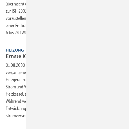
überrascht die niederländische Firma Enatec mit der Ankündigung,
zur ISH 2001 den Prototyp einer “Mikro-Wärmekraftkopplung“ (µWK)
vorzustellen. Das Gerät kombiniert einen Gas-Brennwertkessel mit
einer Freikolben-Stirlingmaschine. Mit Leistungen von 1 kWel und von
6 bis 24 kWth zielt die µWK auf
Einfamilienhaushalte.
HEIZUNG
Ernste Konkurrenz für den
Heizkessel?
01.08.2000
-
Für Aufsehen in der Heizungsbranche sorgte im
vergangenen Jahr die Ankündigung von Vaillant, ein Brennstoffzellen-
Heizgerät zu entwickeln, das im Einoder Mehrfamilienhaus gleichzeitig
Strom und Wärme produziert. Es ersetzt damit nicht nur klassische
Heizkessel, sondern öffnet den Markt auch für die Energieversorger.
Während weitere Unternehmen der Heizungsindustrie die
Entwicklung aufgenommen haben, gingen bei einzelnen Gas- und
Stromversorgern schon Demonstrationsanlagen in
Betrieb.