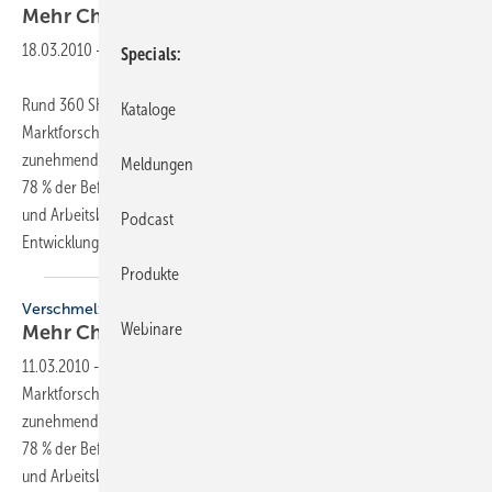
Mehr Chancen, mehr
Konkurrenz
18.03.2010
-
Specials
Rund 360 SHK-Handwerker wurden vom
Kataloge
Marktforschungsunternehmen Bauinfo Consult befragt, wie sie die
zunehmende Verschmelzung der Gewerke im Bauwesen beurteilen.
Meldungen
78 % der Befragten erkannten klar eine Überschneidung der Aufgaben
und Arbeitsbereiche. Rund die Hälfte bewertete diese
Podcast
Entwicklung...
Produkte
Verschmelzung
Webinare
Mehr Chancen, mehr
Konkurrenz
11.03.2010
-
Rund 360 SHK-Handwerker wurden vom
Marktforschungsunternehmen Bauinfo Consult befragt, wie sie die
zunehmende Verschmelzung der Gewerke im Bauwesen beurteilen.
78 % der Befragten erkannten klar eine Überschneidung der Aufgaben
und Arbeitsbereiche. Rund die Hälfte bewertete diese