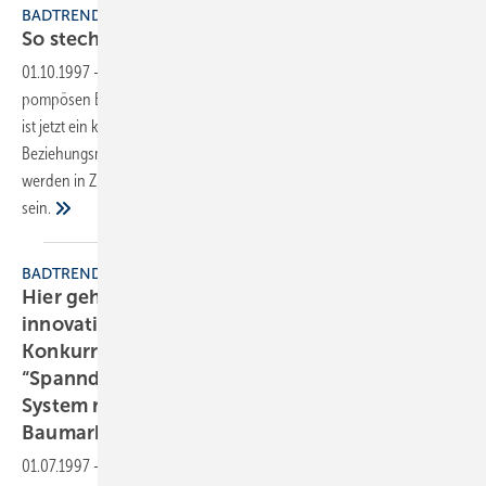
BADTRENDS
So stechen Sie die Konkurrenz
aus
01.10.1997
-
So wichtig Bäderstudios auch sind, allein mit ihrer
pompösen Eröffnung ist noch kein Blumentopf gewonnen. Vielmehr
ist jetzt ein kreatives und vor allem regelmäßiges
Beziehungsmanagement zu pflegen. Denn Kundenveranstaltungen
werden in Zukunft ein entscheidender Schlüssel zum Baderfolg
sein.
BADTRENDS
Hier gehen Installateure Wer sich als
innovativer Komplettbadanbieter von der
Konkurrenz abheben will, kommt am Thema
“Spanndecken“ wohl kaum vorbei. Da dieses
System noch relativ konkurrenzlos und auch im
Baumarkt nicht verfügbar ist, verspricht
es…
01.07.1997
-
Wer sich als innovativer Komplettbadanbieter von der