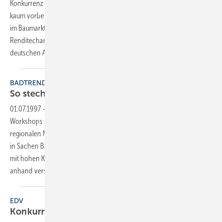
Konkurrenz abheben will, kommt am Thema “Spanndecken“ wohl
kaum vorbei. Da dieses System noch relativ konkurrenzlos und auch
im Baumarkt nicht verfügbar ist, verspricht es attraktive Imageund
Renditechancen. Die SBZ-Redaktion hat sich diesbezüglich beim
deutschen Anbieter Ciling* vor Ort
informiert.
BADTRENDS
So stechen Sie die Konkurrenz
aus
01.07.1997
-
Mit pfiffigen Kundenveranstaltungen, Kursen und
Workshops können sich auch moderne Bäderbauer in ihrem
regionalen Markt einen Namen als kreativer und innovativer Partner
in Sachen Bad machen. Und daß solche Aktionen nicht zwangsläufig
mit hohen Kosten verbunden sein müssen, zeigt der folgende Beitrag
anhand verschiedener Beispiele aus der
Praxis.
EDV
Konkurrenz belebt das
Geschäft