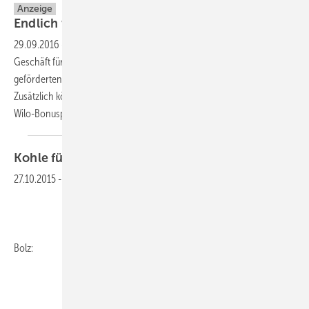
Anzeige
Endlich wieder Kohle im
Keller.
29.09.2016
-
Hocheffiziente Wilo-Technologie für Ihre Kunden, mehr
Geschäft für Sie. Unterstützen Sie Ihre Kunden beim staatlich
geförderten Pumpentausch – und erhöhen Sie Ihren Umsatz.
Zusätzlich können Sie tolle Prämien kassieren mit dem
Wilo-Bonusprogramm.
Kohle für die
Energiewende
27.10.2015
-
Bolz: