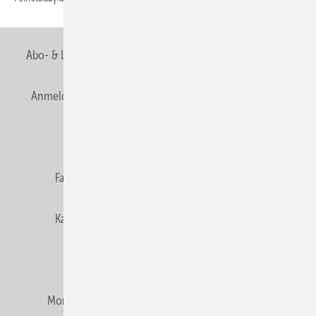
Abo- & Leserservice
AGB
Alle Inhalte chronologisch
Anmelden
Anmeldung & Registrierung
Newsletter
Datenschutz
E-Paper
Editor's choice
Fachbeiträge
Gentner Verlag
Impressum
Karriere bei Gentner
Team
Mediaservice
Mitgliedschaften und Engagement
Montagezeiten Heizung
Montagezeiten Sanitär