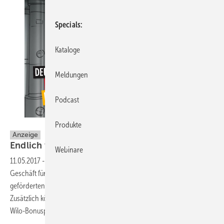
Specials
Kataloge
Meldungen
Podcast
wilo
Produkte
Anzeige
Endlich wieder Kohle im
Keller.
Webinare
11.05.2017
-
Hocheffiziente Wilo-Technologie für Ihre Kunden, mehr
Geschäft für Sie. Unterstützen Sie Ihre Kunden beim staatlich
geförderten Pumpentausch – und erhöhen Sie Ihren Umsatz.
Zusätzlich können Sie tolle Prämien kassieren mit dem
Wilo-Bonusprogramm.