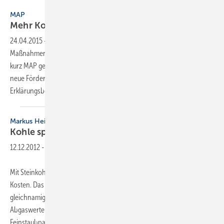
thinkstock / Natalia Lukiyanova
MAP
Mehr Kohle für
Erneuerbare
24.04.2015
-
Seit 1. April ist die neue Richtlinie zur Förderung von
Maßnahmen zur Nutzung erneuerbarer Energien im Wärmemarkt —
kurz MAP genannt — in Kraft. Sie bringt höhere Fördersätze und einige
neue Fördermöglichkeiten. Mit der Vielfalt hat sich zugleich auch der
Erklärungsbedarf
erhöht.
Markus Heizkessel
Kohle sparen mit
Kohlen
12.12.2012
-
Mit Steinkohle verbinden die Menschen Schmutz, Gestank und hohe
Kosten. Das Gegenteil sei jedoch der Fall, wie Stefan Doliwa vom
gleichnamigen Ingenieurbüro behauptet. Steinkohle weise günstige
Abgaswerte auf, besser als sie die DIN EN 303 vorschreibt. Die
Feinstaubpartikel seien aber
im...