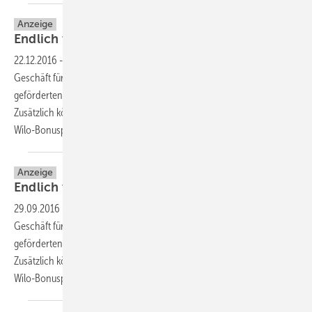
Anzeige
Endlich wieder Kohle im
Keller.
22.12.2016
-
Hocheffiziente Wilo-Technologie für Ihre Kunden, mehr
Geschäft für Sie. Unterstützen Sie Ihre Kunden beim staatlich
geförderten Pumpentausch – und erhöhen Sie Ihren Umsatz.
Zusätzlich können Sie tolle Prämien kassieren mit dem
Wilo-Bonusprogramm.
Anzeige
Endlich wieder Kohle im
Keller.
29.09.2016
-
Hocheffiziente Wilo-Technologie für Ihre Kunden, mehr
Geschäft für Sie. Unterstützen Sie Ihre Kunden beim staatlich
geförderten Pumpentausch – und erhöhen Sie Ihren Umsatz.
Zusätzlich können Sie tolle Prämien kassieren mit dem
Wilo-Bonusprogramm.