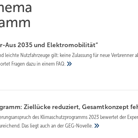
Thema
ramm
r-Aus 2035 und
Elek­tro­mo­bi­lität“
 leichte Nutz­fahr­zeuge gilt: keine Zulas­sung für neue Ver­bren­ner 
­wor­tet Fra­gen dazu in einem
FAQ.
gramm: Ziellücke reduziert, Gesamtkonzept
fe
rungsanspruch des Klimaschutzprogramms 2023 bewertet der Exper
ureichend. Das liegt auch an der
GEG-Novelle.