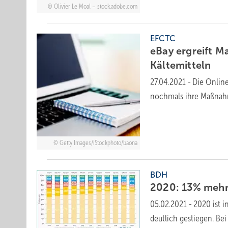
Olivier Le Moal – stock.adobe.com
EFCTC
eBay ergreift M
Kältemitteln
27.04.2021
-
Die Online
nochmals ihre Maßnahm
Getty Images/iStockphoto/baona
BDH
2020: 13% meh
05.02.2021
-
2020 ist 
deutlich gestiegen. Be