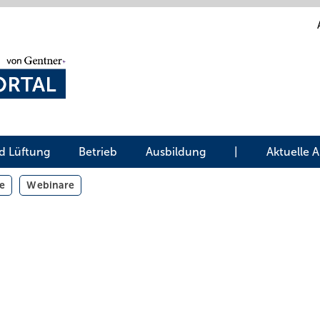
d Lüftung
Betrieb
Ausbildung
|
Aktuelle 
e
Webinare