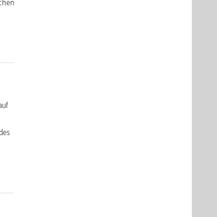
ichen
auf
des