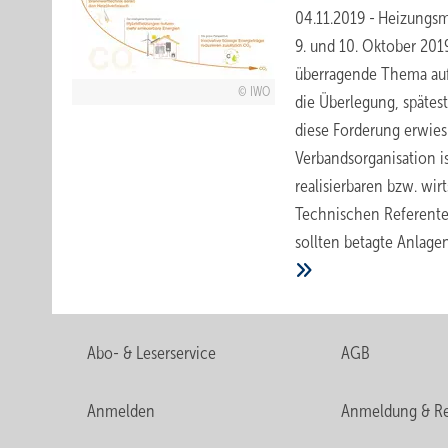
04.11.2019
-
Heizungsm
9. und 10. Oktober 20
überragende Thema auf
IWO
die Überlegung, spätes
diese Forderung erwies 
Verbandsorganisation is
realisierbaren bzw. wir
Technischen Referente
sollten betagte Anlage
Abo- & Leserservice
AGB
Anmelden
Anmeldung & Re