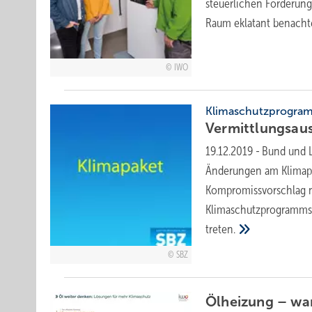
steuerlichen Förderun
Raum eklatant
benachte
IWO
Klimaschutzprogra
Vermittlungsaus
19.12.2019
-
Bund und L
Änderungen am Klimapa
Kompromissvorschlag n
Klimaschutzprogramms 2
treten.
SBZ
Ölheizung – wa