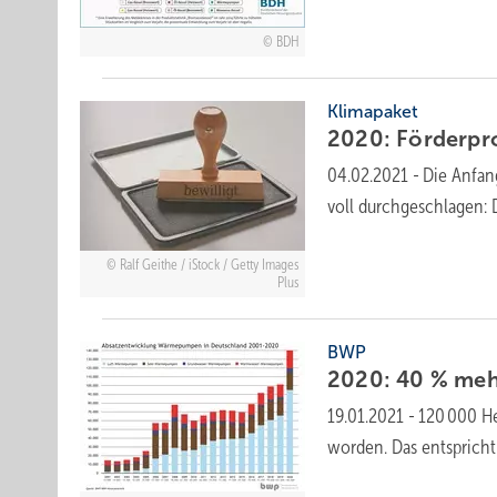
BDH
Klimapaket
2020: Förderp
04.02.2021
-
Die Anfan
voll durchgeschlagen: 
Ralf Geithe / iStock / Getty Images
Plus
BWP
2020: 40 % me
19.01.2021
-
120 000 He
worden. Das entspric