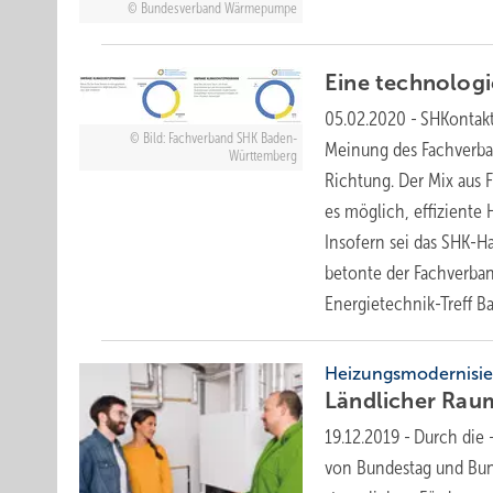
Bundesverband Wärmepumpe
Eine technolog
05.02.2020
-
SHKontakt
Bild: Fachverband SHK Baden-
Meinung des Fachverban
Württemberg
Richtung. Der Mix aus
es möglich, effiziente
Insofern sei das SHK-H
betonte der Fachverba
Energietechnik-Treff 
Heizungsmodernisi
Ländlicher Ra
19.12.2019
-
Durch die 
von Bundestag und Bun