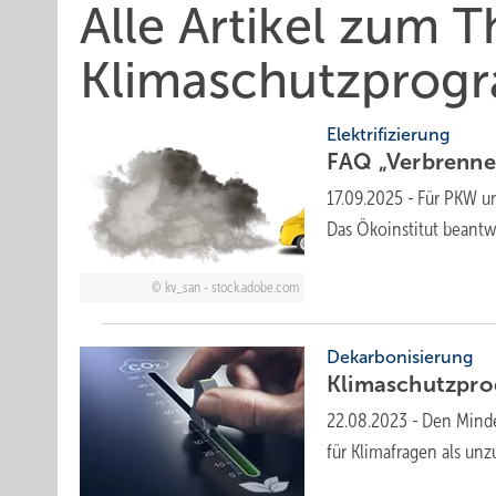
Alle Artikel zum 
Klimaschutzprog
Elektrifizierung
FAQ „Verbrenne
17.09.2025
-
Für PKW und
Das Öko­ins­ti­tut beant
kv_san - stock.adobe.com
Dekarbonisierung
Klimaschutzpro
22.08.2023
-
Den Minde
für Klimafragen als unz