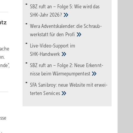
SBZ ruft an – Folge 5: Wie wird das
SHK-Jahr
2026?
utz
Wera Adventskalender: die Schraub­
werk­statt für den
Pro­fi
Live-Video-Support im
mache
SHK-Handwerk
en.
nde“,
SBZ ruft an – Folge 2: Neue Erkennt­
nisse beim
Wärme­pumpen­test
SFA Sanibroy: neue Web­site mit erwei­
terten
Services
üsse