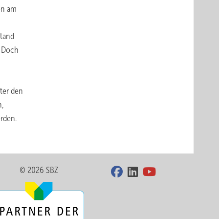
en am
stand
. Doch
nter den
n,
erden.
© 2026 SBZ