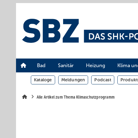
Springe
Springe
Springe
auf
auf
auf
Hauptinhalt
Hauptmenü
SiteSearch
Bad
Sanitär
Heizung
Klima un
Kataloge
Meldungen
Podcast
Produkt
Alle Artikel zum Thema Klimaschutzprogramm