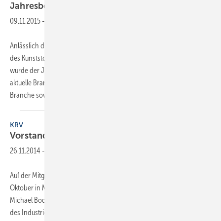
Jahresbericht und neuer
Vorstand
09.11.2015
-
Anlässlich der diesjährigen Jahrestagung und Mitgliederversammlung
des Kunststoffrohrverbandes KRV am 22./23. Oktober in Heidelberg
wurde der Jahresbericht 2015 vorgestellt. Er informiert über die
aktuelle Branchenkonjunktur, die derzeitigen Herausforderungen der
Branche sowie die
wesentlichen...
KRV
Vorstand und
­Jahresbericht
26.11.2014
-
Auf der Mitgliederversammlung des Kunststoffrohrverbands am 21.
Oktober in München wurde turnusgemäß ein neuer Vorstand gewählt.
Michael Bodmann leitete als Vorsitzender vier Jahre die Geschicke
des Industrieverbandes und übergab die Führung an Klaus Wolf,