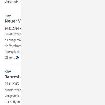
Vorstandsmitglied der Friatec
AG...
KRV
Neuer Vorstand &
Jahresbericht
14.11.2014
-
Auf der Mitgliederversammlung des
Kunststoffrohrverbands am 21. Oktober in München wurde
turnusgemäß ein neuer Vorstand gewählt. Michael Bodmann leitete
als Vorsitzender vier Jahre die Geschicke des Industrieverbandes und
übergab die Führung an Klaus Wolf, Vorstandsmitglied der Friatec AG.
Oliver...
KRV
Jahresbericht und
Vorstandswahl
25.11.2013
-
Auf der diesjährigen Jahrestagung des
Kunststoffrohrverbandes KRV wurde der Jahresbericht 2013
vorgestellt. Er informiert über die aktuelle Branchenkonjunktur, die
derzeitigen Herausforderungen der Branche sowie die wesentlichen