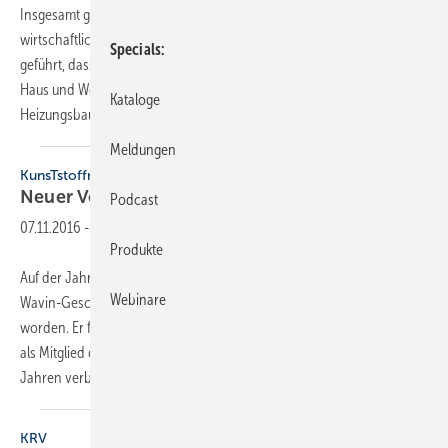
Insgesamt geht es der SHK-Branche seit etlichen Jahren
wirtschaftlich gut. Die verschiedensten Entwicklungen haben dazu
Specials
geführt, dass in Deutschland eine große Investitionsbereitschaft in
Haus und Wohnung besteht. Deutschlands Installateure und
Kataloge
Heizungsbauer profitieren davon wirtschaftlich
in...
Meldungen
KunsTstoffrohrverband
Neuer Vorstand und
Jahresbericht
Podcast
07.11.2016
-
Produkte
Auf der Jahresversammlung des Kuntstoffrohrverbandes (KRV) ist
Webinare
Wavin-Geschäftsführer Michael Schuster zum Vorsitzenden gewählt
worden. Er folgt damit Klaus Wolf, Vorstand Friatec, welcher dem KRV
als Mitglied des Vorstandes für eine weitere Amtsperiode von zwei
Jahren verbunden bleibt.
Dem...
KRV