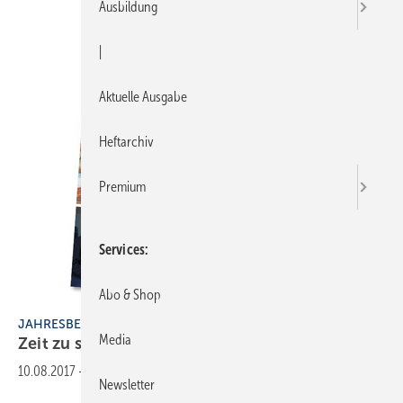
Ausbildung
|
Aktuelle Ausgabe
Heftarchiv
Premium
Services
Abo & Shop
JAHRESBERICHT 2016
Media
Zeit zu
starten!
10.08.2017
-
Newsletter