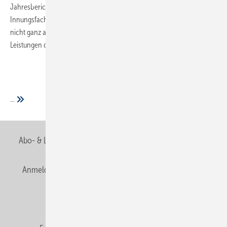
Jahresberichts ausgewählte „Meisterleistungen“ von
Innungsfachbetrieben. Hier werden SHK-Arbeiten vorgestellt, die
nicht ganz alltäglich sind, oder exemplarisch für die hervorragenden
Leistungen des Handwerks stehen.
...
Abo- & Leserservice
AGB
Alle Inhalte chronologisch
Anmelden
Anmeldung & Registrierung
Newsletter
Datenschutz
E-Paper
Editor's choice