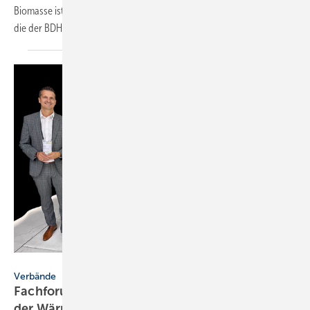
Biomasse ist stark rückläufig. Das geht aus der Herbststatistik hervor,
die der BDH am 09. November 2023 vorgelegt
hat.
BDH
Verbände
Fachforum: „Holzenergie: Hidden Champion
der
Wärmewende?“