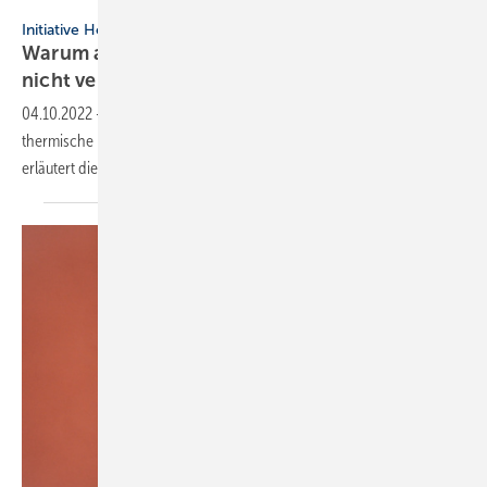
maho - stock.adobe.com
Initiative Holzwärme
Warum auf Holz für die Wärmegewinnung
nicht verzichtet werden
kann
04.10.2022
-
Das EU-Parlament schränkt per Beschluss die
thermische Nutzung von Holz massiv ein. Warum sie unerlässlich ist,
erläutert die Initiative
Holzwärme.