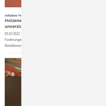
Marco2811 – stock.adobe.com
Initiative Holzwärme
Holzenergie ist für die Wärmewende
unverzichtbar
05.07.2022
-
Die Initiative Holzwärme richtet sich mit klaren
Forderungen an die Energiepolitik, damit das Potential für CO
-
2
Reduktionen der Holzheizung besser ausgeschöpft werden
kann.