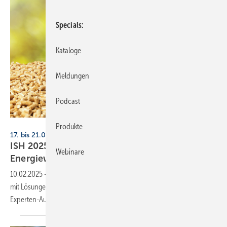
Specials
Kataloge
Meldungen
Podcast
ronstik - stock.adobe.com
Produkte
17. bis 21.03.2025, Messe Frankfurt
ISH 2025: Potenzial von Holz­wär­me für die
Webinare
En­er­gie­wen­de
10.02.2025
-
Die ISH 2025 präsentiert das Sonderareal „Wood Energy“
mit Lösungen für eine nachhaltige Verwendung von Holzenergie und
Experten-Austausch zur
Nutzung.