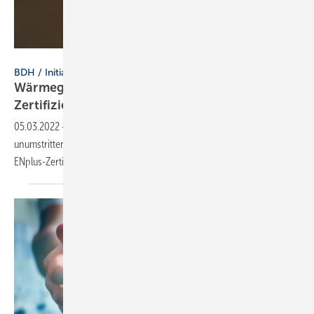
Jürgen Fälchle - stock.adobe.com
BDH / Initiative Holzwärme
Wärmegewinnung aus Holz: Mit ENplus-
Zertifizierung zukunftsfähig
bleiben
05.03.2022
-
Das Verbrennen von Holz ist gesellschaftlich nicht
unumstritten und wird zunehmend undifferenziert dargestellt. Das
ENplus-Zertifizierungssystem kann Abhilfe
schaffen.