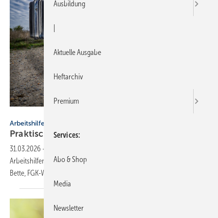
Ausbildung
|
Aktuelle Ausgabe
Heftarchiv
Premium
Christian - stock.adobe.com
Arbeitshilfen
Praktische Hilfs­mittel für
Hand­werker
Services
31.03.2026
-
Leitfäden, Infoblätter und Serviceangebote – nützliche
Abo & Shop
Arbeitshilfen für den SHK-Alltag. Neu mit dabei: Dusch­bro­schü­re von
Bette, FGK-Wegweiser 2026, Arbeiten mit
Asbest.
Media
Newsletter