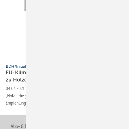
Initiative Holzwärme
BDH/Initiative Holzwärme
EU-Klimaziele erreichen: Neue Info-Broschüre
zu
Holzenergie
04.03.2021
-
Die Initiative Holzwärme formuliert in der Info-Broschüre
„Holz – die große erneuerbare Energie“ unter anderem auch
Empfehlungen an die
Politik.
Abo- & Leserservice
AGB
Alle Inhalte chronologisch