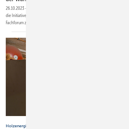
26.10.2023
-
Anlässlich der Deutschen Wärmekonferenz organisierte
die Initiative Holzwärme gemeinsam mit dem BDH und dem ZVSHK ein
Fachforum zum Thema
Holzenergie.
Jürgen Fälchle - stock.adobe.com
Holzenergie