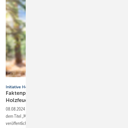
Milan - stock.adobe.com
Initiative Holzwärme
Faktenpapier: So effizient sind
Holzfeuerungstechniken
08.08.2024
-
Die Initiative Holzwärme hat ein neues Faktenpapier mit
dem Titel „Moderne Technik für die erneuerbare Holzwärme“
veröffentlicht.