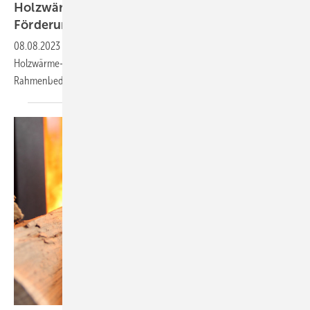
Holzwärme-Verbände fordern verlässliche
Förderung für
Investoren
08.08.2023
-
In einer gemeinsamen Stellungnahme fordern die
Holzwärme-Verbände die Politik auf, verlässliche
Rahmenbedingungen für holzbasierte Heizsysteme zu
schaffen.