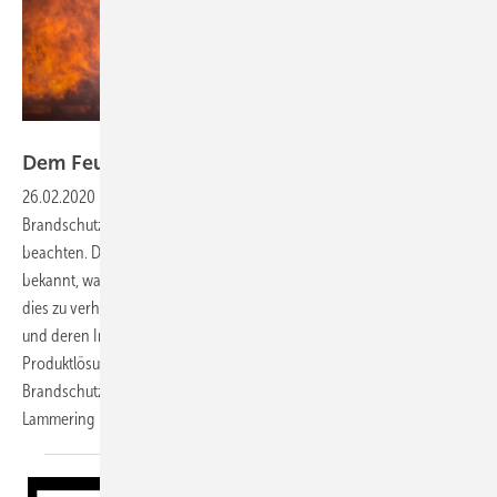
Bild: GettyImages / Prathaan
Dem Feuer
­entgegenwirken
26.02.2020
-
Tipps und Informationen ▪ Im Bereich des baulichen
Brandschutzes sind etliche Vorschriften und Verordnungen zu
beachten. Davon sind jedoch zahlreiche Ausführungen nur wenig
bekannt, was unter Umständen zu teuren Mängeln führen kann. Um
dies zu verhindern, ist die Kenntnis über die jeweiligen Verordnungen
und deren Inhalte unumgänglich. Ob und inwieweit hier auch
Produktlösungen dazu beitragen können, die Pflichten in puncto
Brandschutz zu ­erfüllen, schildert dieser Beitrag. → Wilfried
Lammering