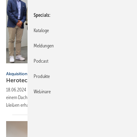
Specials
Kataloge
Meldungen
Podcast
Herotec
Akquisition
Produkte
Herotec und EHC gehören jetzt zu
Swisspor
18.06.2024
-
Ab sofort agieren Herotec, EHC und Swisspor unter
Webinare
einem Dach, um mehr Auswahl bieten zu können. Alle Arbeitsplätze
bleiben
erhalten.