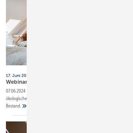
contrastwerkstatt - stock.adobe.com
17. Juni 2024, online
Webinar: Nach­rüsten von
Fuß­boden­hei­zung­en
07.06.2024
-
Herotec veranstaltet ein Webinar zum schnellen,
ökologischen Nachrüsten von Fußbodenheizungen im bewohnten
Bestand.