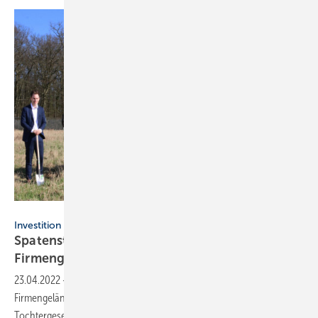
Herotec
Investition
Spatenstich bei Herotec für Ausbau des
Firmengeländes
23.04.2022
-
Die Herotec GmbH Flächenheizung erweitert sein
2
Firmengelände um eine 1000 m
große Halle, in der die
Tochtergesellschaft EHC untergebracht werden
wird.