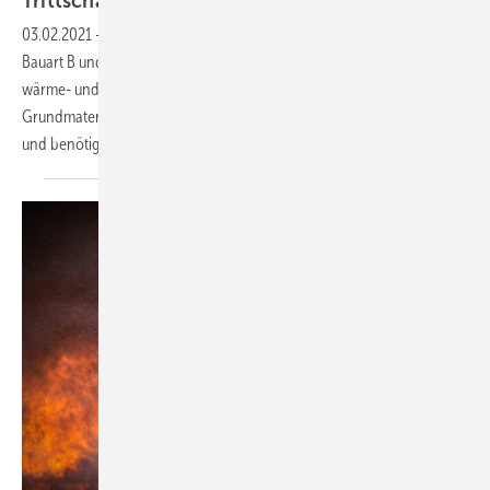
Trittschall- und Brandschutz
vereint
03.02.2021
-
Das TBS-System Tempusrock ist eine Verlegelösung nach
Bauart B und besteht aus einer druckfesten Mineralwollplatte, die
wärme- und trittschalldämmend wirkt. Das mineralische
Grundmaterial der 1000 x 500 mm großen Platten ist nicht brennbar
und benötigt keine zusätzlichen Flammschutzadditive.
Hinzu...