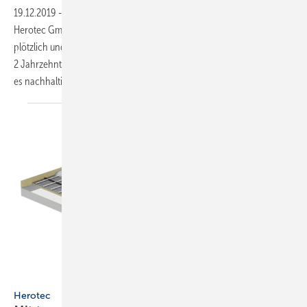
19.12.2019
-
Wolfgang Heuser, Gründer und Geschäftsführer der
Herotec GmbH in Ahlen (Westfalen) ist am 23. November 2019
plötzlich und unerwartet im Alter von 77 Jahren verstorben. Er leitete
2 Jahrzehnte die Geschichte des Familienunternehmens und prägte
es
nachhaltig.
herotec, Ahlen
Herotec