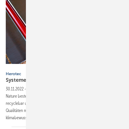
Bild: herotec
Herotec
Systemelement aus gepresstem
Stroh
30.11.2022
-
Das Systemelement für Flächenheizungen TempusDry
Nature besteht aus gepresstem Stroh. Der Rohstoff ist nachwachsend,
recyclebar und hat sehr gute Dämmwerte. Diese ökologischen
Qualitäten machen ihn zu einem hervorragenden Grundwerkstoff für
klimabewusste Bauprojekte. Zudem weisen die
Systemelemente...