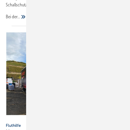
Schallschutz und Wärmedämmung verbinden.
Bei
der...
Herotec GmbH Flächenheizung, Ahlen
Fluthilfe