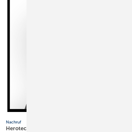
herotec GmbH Flächenheizung, Ahlen
Nachruf
Herotec: Wolfgang Heuser
verstorben