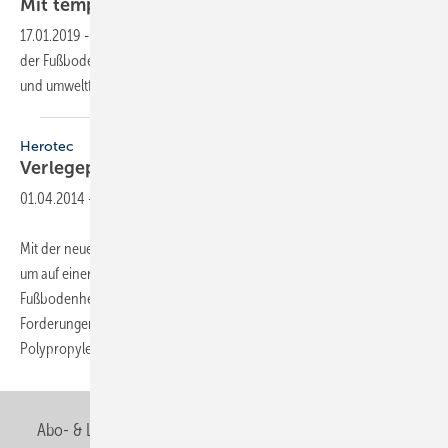
Mit tempusRock auf der sicheren
Seite
17.01.2019
-
Der Flächenheizungs-Systemhersteller Herotec bietet mit
der Fußbodenheizungs-Dämmung tempusRock eine nicht brennbare
und umweltfreundliche
Produkt-Lösung.
Herotec
Verlegeplatte vereinfacht
Montage
01.04.2014
-
Mit der neuen Hohlkammer-Verlegeplatte bietet Herotec eine Lösung,
um auf einer bauseits verlegten Dämmung eine DIN-gerechte
Fußbodenheizung zu installieren. Mit einer Dicke von 3 mm erfüllt sie
Forderungen nach geringen Aufbauhöhen. Die Platte ist aus
Polypropylen gefertigt und wird auf
der...
Abo- & Leserservice
AGB
Alle Inhalte chronologisch