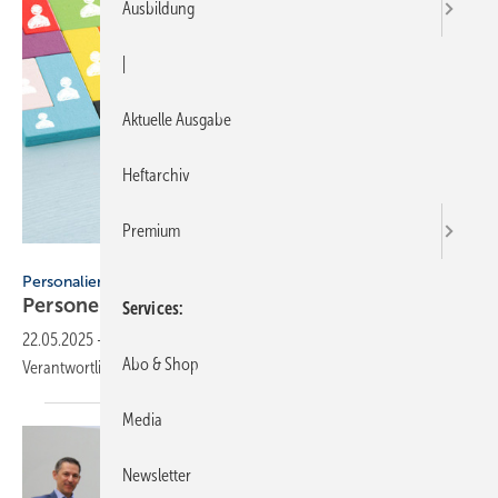
Ausbildung
|
Aktuelle Ausgabe
Heftarchiv
Premium
tomertu - stock.adobe.com
Personalien
Personelle Veränderungen in der
SHK-Branche
Services
22.05.2025
-
Das sind die neuen Gesichter und veränderten
Abo & Shop
Verantwortlichkeiten bei Maico, herotec und
Sita.
Media
Newsletter