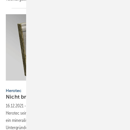
Bild: Herotec
Herotec
Nicht brennbarer
Randstreifen
16.12.2021
-
Mit dem Randstreifen Tempusstripe Rock komplettiert
Herotec seine gleichnamige Systemdämmung. Als Material wird hier
ein mineralischer Werkstoff eingesetzt. Im Verbund lassen sich damit
Untergründe für Fußbodenheizungen erstellen, die Brandschutz,