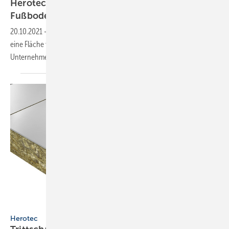
2
Herotec spendet Material für 1000m
Fußbodenheizung
20.10.2021
-
Herotec spendet Material für Fußbodenheizungen für
eine Fläche von 1000m² an Flutopfer in Bad Neuenahr. Das
Unternehmen war 2001 auch vom Hochwasser
betroffen.
Bild: Herotec
Herotec