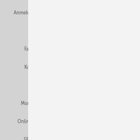
Anmelden
Anmeldung & Registrierung
Newsletter
Datenschutz
E-Paper
Editor's choice
Fachbeiträge
Gentner Verlag
Impressum
Karriere bei Gentner
Team
Mediaservice
Mitgliedschaften und Engagement
Montagezeiten Heizung
Montagezeiten Sanitär
Online Mediadaten
Privacy Manager
RSS-Feed
SBZ abonnieren
Veranstaltungen / Webinare