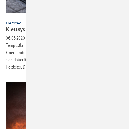
Bild: Herotec
Herotec
Klettsystem mit
­Mäanderverlegung
06.05.2020
-
Mit den Fußbodenheizungssystemen der Familie
Tempusflat Klett können Elemente nun auch in Mäandern mit Klett-
Fixierbändern schnell und exakt verlegt werden. Verwenden lassen
sich dabei Rohrdimensionen von 8 bis 16 mm sowie elektrische
Heizleiter. Die einzelnen Module sind mit drei
Klettbändern...