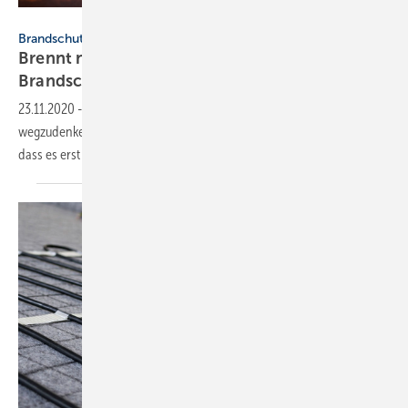
Bild: GettyImages / Prathaan
Brandschutz
Brennt nicht: Wie Produktlösungen zum
Brandschutz
beitragen
23.11.2020
-
Vorschriften sind für den Brandschutz nicht
wegzudenken. Ob und wie Produktlösungen dazu beitragen können,
dass es erst gar nicht brennt, schildert der
Beitrag.