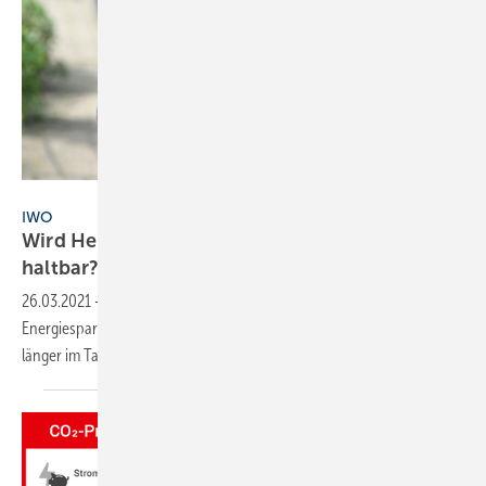
IWO / bpr
IWO
Wird Heizöl schlecht? Wie lange ist Heizöl
haltbar?
26.03.2021
-
Heizöltanks werden nie ganz geleert und durch
Energiesparmaßnahmen sinkt der Verbrauch. Heizöl bleibt damit
länger im Tank. Doch wie lange ist es
haltbar?