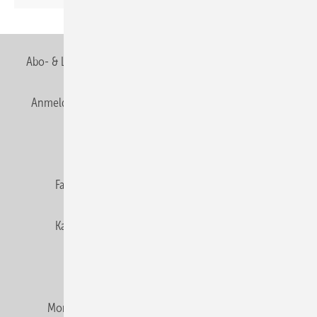
Seite
Abo- & Leserservice
AGB
Alle Inhalte chronologisch
Anmelden
Anmeldung & Registrierung
Newsletter
Datenschutz
E-Paper
Editor's choice
Fachbeiträge
Gentner Verlag
Impressum
Karriere bei Gentner
Team
Mediaservice
Mitgliedschaften und Engagement
Montagezeiten Heizung
Montagezeiten Sanitär