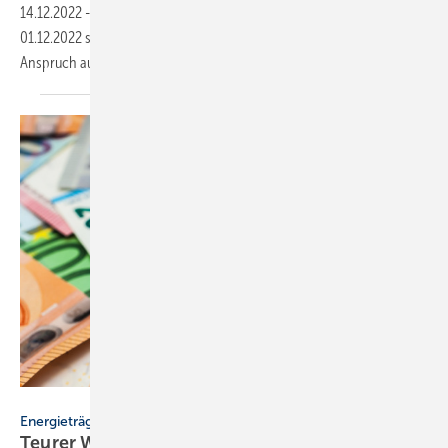
14.12.2022
-
Wer Heizöl, Holzpellets und Flüssiggas vom 01.01. bis
01.12.2022 sehr teuer eingekauft hat, soll laut einem Eckpunktepapier
Anspruch auf Hilfe
haben.
Stockfotos-MG – stock.adobe.com
Energieträger
Teurer Winter 2021/22: Heizkosten steigen um