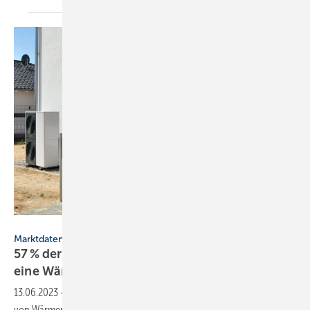
Hermann – stock.adobe.com
Marktdaten
57 % der 2022 gebauten Wohn­gebäude heizt
eine
Wärmepumpe
13.06.2023
-
Bei neu gebauten Wohngebäuden lag 2015 der Anteil
von Wärmepumpen als primäre Heizung bei 31,4 %. Bis 2022 ist er auf