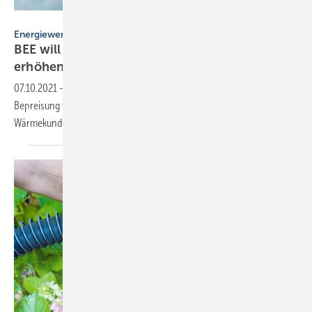
Fokussiert – stock.adobe.com
Energiewende
BEE will CO
-Bepreisung schnell und deutlich
2
erhöhen
07.10.2021
-
Der BEE rät der neuen Bundesregierung, die CO
-
2
Bepreisung von 2022 bis 2025 jedes Jahr um 30 Euro/t zu erhöhen.
Wärmekunden könnten trotzdem
profitieren.