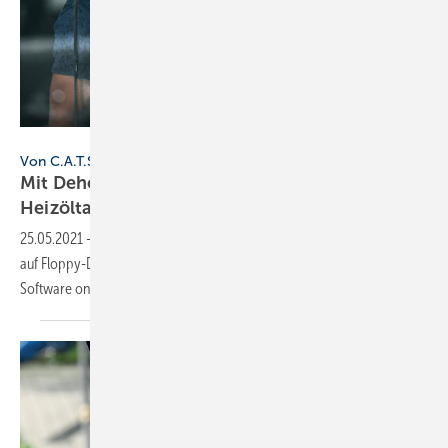
Getty Images / Jay Yuno
Von C.A.T.S. zur Dehoust App
Mit Dehoust-Software seit 25 Jahren
Heizöltankanlagen
planen
25.05.2021
-
1996 hat Dehoust die Planung von Heizöltankanlagen
auf Floppy-Discs elektronisch auf den Weg gebracht. Heute liegt die
Software online und als App
vor.