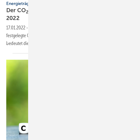
Energieträger
Der CO
-Preis für Erdgas und Heizöl steigt
2
2022
17.01.2022
-
2022 steigt der im Brennstoffemissionshandelsgesetz
festgelegte CO
-Preis für Erdgas und Heizöl auf 30 Euro/t
. Was
2
CO2
bedeutet dies für die
Heizkosten?