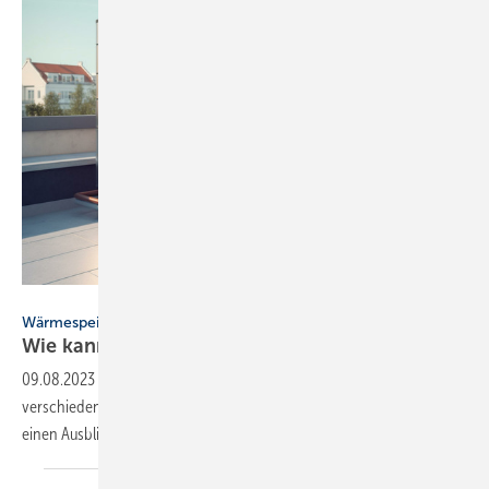
Alexander - stock.adobe.com
Wärmespeicher
Wie kann Wärme effizient gespeichert
werden?
09.08.2023
-
Autor und Anlagenmechaniker Elmar Held vergleicht
verschiedene Systeme zur Speicherung von Wärmeenergie und gibt
einen Ausblick auf die zukünftige
Technik.