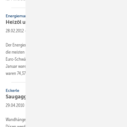
Energiemarkttrend
Heizöl und Flüssiggas
teurer
28.02.2012
-
Der Energiemarkttrend für Januar 2012 verzeichnete stabile Preise für
die meisten Energieträger. Ausnahmen sind Heizöl und Flüssiggas. Die
Euro-Schwäche verteuerte die Heizöl-Notierungen hierzulande. Im
Januar waren für die 3000-Liter-Partie 2651,87 Euro zu bezahlen, das
waren 74,37 Euro oder
2...
Eckerle
Saugaggregat für
Heizöl
29.04.2010
-
Wandhängende Ölbrennwertgeräte ohne Ölbrennerpumpen und
Düsen werden künftig besonders den Kleinbrennerbereich