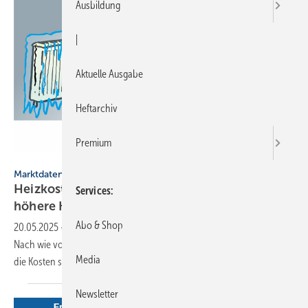
Ausbildung
|
Aktuelle Ausgabe
Heftarchiv
Premium
Andy Short - stock.adobe.com
Marktdaten
Heizkosten 2024: Geringerer Ver­brauch –
Services
höhere
Kos­ten
Abo & Shop
20.05.2025
-
Minol hat Heiz­kosten­ab­rech­nungen für 2024 analysiert.
Nach wie vor Trend: Haus­halte gehen bewusster mit Heiz­energie um,
Media
die Kos­ten stei­gen
weiter.
Newsletter