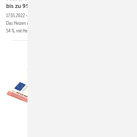
bis zu 99
%
17.01.2022
-
Die Heizkosten steigen in der Heizsaison 2021/22 stark.
Das Heizen mit Erdgas verteuert sich in den ersten vier Monaten um
54 %, mit Heizöl um bis zu
99 %.
M. Schuppich – stock.adobe.com