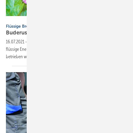
Image'in - stock.adobe.com
Flüssige Brennstoffe
Buderus: Erste Freigaben für „grünes“
Heizöl
16.07.2021
-
Verschiedene Buderus-Wärmeerzeuger können für
flüssige Energieträger jetzt auch mit einer R33-Brennstoffkombination
betrieben werden, auch „grünes“
Heizöl.