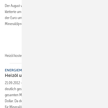
Der August war geprägt von gestiegenen Rohöl-Preisen. Nordseeöl
kletterte um 7 US-Dollar je Barrel, US-Leichtöl sogar um 8 Dollar. Da
der Euro um 3,50 US-Cent zulegte, wurden die Aufschläge für
Mineralölprodukte in Deutschland gedämpft.
Heizöl kostete mit 2841,47 Euro für die
3000...
ENERGIEMARKT IM AUGUST
Heizöl und Pellets teurer, Gas
stabil
21.09.2012
-
Der August war wie schon der Vormonat geprägt von
deutlich gestiegenen Rohöl-Preisen. Nordseeöl kletterte über den
gesamten Monat um 7 US-Dollar je Barrel, US-Leichtöl sogar um 8
Dollar. Da der Euro um 3,50 US-Cent zulegte, wurden die Aufschläge
für Mineralölprodukte in Deutschland gedämpft.
...