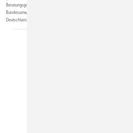
Beratungsgesellschaft co2online im Rahmen des vom
Bundesumweltministerium beauftragten Heizspiegels für
Deutschland.