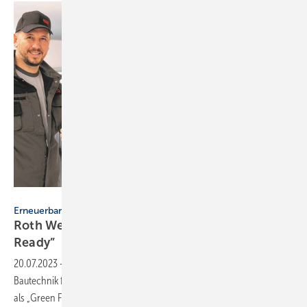
Roth Werke
Erneuerbare Energien
Roth Werke: Heizöltanks sind „Green Fuels
Ready”
20.07.2023
-
Roth-Heizöltanks wurden vom Deutschen Institut für
Bautechnik für die Verwendung alternativer synthetischer Brennstoffe
als „Green Fuels Ready“
zugelassen.