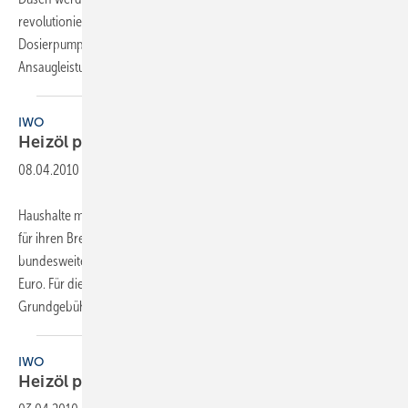
revolutionieren. Die Geräte arbeiten mit hocheffizienten
Dosierpumpen, die jedoch keine oder nur eine sehr geringe
Ansaugleistung für den Brennstoff bieten. Das heißt, dass
größere...
IWO
Heizöl preiswerter als
Gas
08.04.2010
-
Haushalte mit einer Ölheizung mussten 2009 deutlich weniger Geld
für ihren Brennstoff ausgeben als Haushalte mit einer Gasheizung. Im
bundesweiten Jahresmittel kostete eine 3000-Liter-Partie Heizöl 1622
Euro. Für die vergleichbare Menge Erdgas (33540 kWh plus
Grundgebühr) mussten
im...
IWO
Heizöl preiswerter als
Gas