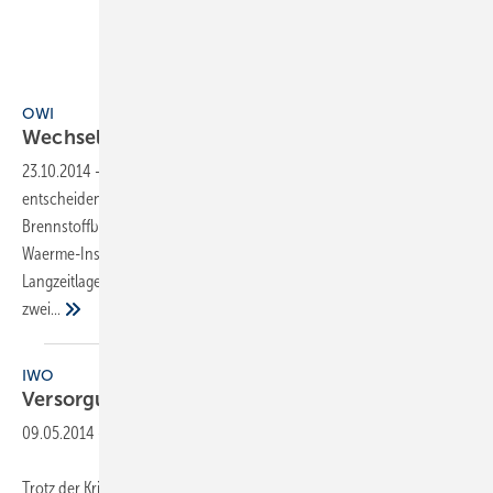
OWI
OWI
Wechselwirkungen zwischen Heizöl und
FAME
23.10.2014
-
Die Zusammensetzung von Heizöl EL kann einen
entscheidenden Einfluss auf die Langzeitstabilität von
Brennstoffblends wie Bioheizöl (Heizöl EL A Bio) haben. Das OWI Oel-
Waerme-Institut hat in einer über 24 Monate angelegten
Langzeitlagerungsuntersuchung von zehn Basis-Heizölen und
zwei...
IWO
Versorgung mit Heizöl
sicher
09.05.2014
-
Trotz der Krise in der Ukraine ist die Heizölversorgung gesichert.