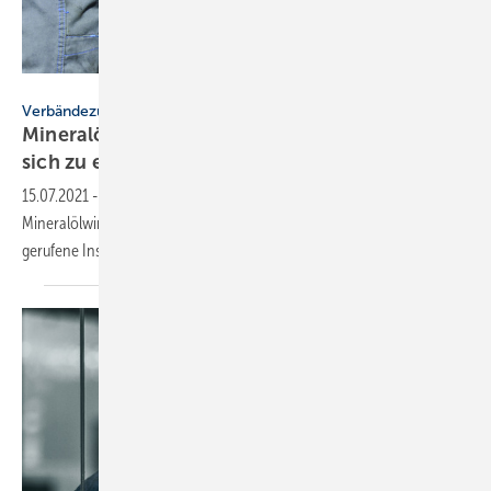
IWO
Verbändezusammenschluss
Mineralölwirtschaft: MWV und IWO verbinden
sich zu
en2x
15.07.2021
-
Der Verband en2x löst den 1946 gegründeten
Mineralölwirtschaftsverband (MWV) sowie das 1984 ins Leben
gerufene Institut für Wärme und Mobilität (IWO)
ab.