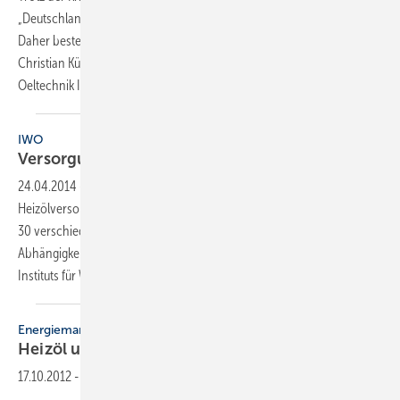
„Deutschland importiert Erdöl aus rund 30 verschiedenen Ländern.
Daher bestehen hier keine einseitigen Abhängigkeiten“, erklärt Prof.
Christian Küchen, Geschäftsführer des Instituts für Wärme und
Oeltechnik IWO. Auch
langfristig...
IWO
Versorgung mit Heizöl
gesichert
24.04.2014
-
Trotz der aktuellen Krise in der Ukraine ist die
Heizölversorgung gesichert. “Deutschland importiert Erdöl aus rund
30 verschiedenen Ländern. Daher bestehen hier keine einseitigen
Abhängigkeiten“, erklärt Prof. Christian Küchen, Geschäftsführer des
Instituts für Wärme und Oeltechnik IWO.
Auch...
Energiemarkt
Heizöl und Pellets teurer, Gas
stabil
17.10.2012
-