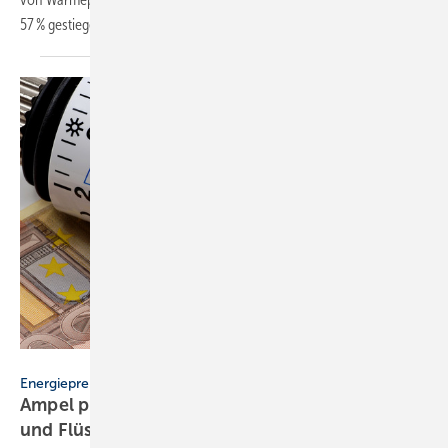
57 %
gestiegen.
gourmecana – stock.adobe.com
Energiepreise
Ampel plant Entlastungen für Pellets, Heizöl
und
Flüssiggas