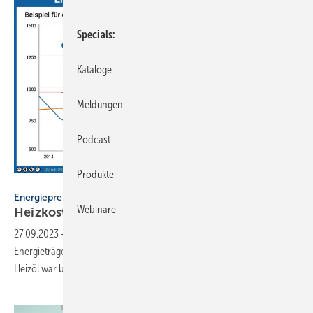
Specials
Kataloge
Meldungen
Podcast
Produkte
co2online gGmbH
Energiepreise
Webinare
Heizkosten sind 2022 um bis zu 81 %
gestiegen
27.09.2023
-
Die Kosten für das Heizen sind im Jahr 2022 je nach
Energieträger um bis zu 81 % gestiegen. Das Heizen mit Erdgas und
Heizöl war besonders
teuer.