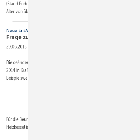
(Stand Ende 2014) noch 318 500 alte Öl- und Gasheizkessel mit einem
Alter von über 26 Jahren.
Dietmar
Zahn
Neue EnEV in Kraft
Frage zu alten
Heizkesseln
29.06.2015
-
Die geänderte Energieeinsparverordnung (EnEV 2013) ist am 01. Mai
2014 in Kraft getreten. Ihre Auslegung wirft Fragen auf –
beispielsweise dürfte Folgendes die Fachbetriebe interessieren:
Für die Beurteilung der Außerbetriebnahmeverpflichtung für alte
Heizkessel ist im Regelfall
das...