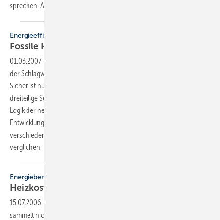
sprechen. Allein in
Baden...
Energieeffizienz
Fossile Heizkessel mit solarer
Unterstützung
01.03.2007
-
Kyoto, Klimaziele, Energiepreisdiskussionen — die Liste
der Schlagworte ist lang. Die Auswirkungen sind aber zumeist unklar.
Sicher ist nur, dass nichts so bleiben wird, wie es jetzt ist. Diese
dreiteilige Serie beleuchtet, wie sich verschiedene Heizsysteme in die
Logik der neuen EnEV einordnen lassen und in welche Richtung die
Entwicklung in der Anlagentechnik gehen wird. Dazu werden auch
verschiedene Systeme im EFH exemplarisch miteinander
verglichen.
Energieberatung
Heizkostenverteiler steuert
Heizkessel
15.07.2006
-
Das neue Funk-Heizkostenerfassungssystem Ecotech
sammelt nicht nur Verbrauchsdaten: Es ermittelt einen aktuellen