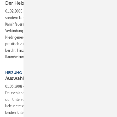
Der Heizkessel fürs
Wohnzimmer
01.02.2000
-
Ein Holzpelletofen muß nicht versteckt im Keller stehen,
sondern kann auch als attraktiver Blickfang mit
Kaminfeueratmosphäre im Wohnraum aufgestellt werden. In
Verbindung mit einem Solarheizungssystem entsteht im
Niedrigenergiehaus eine komplette, komfortable Heizzentrale, die
praktisch zu 100 % auf erneuerbaren Energieträgern (Sonne und Holz)
beruht. Hinzu kommt, daß die Bundesregierung diese Art der
Raumheizung mit attraktiven Zuschüssen
belohnt.
HEIZUNG
Auswahlkriterien für
Heizkessel
01.03.1998
-
Da sich die Technik von Öl-/ Gas-Spezialheizkesseln in
Deutschland allgemein auf einem sehr hohen Niveau befindet, lassen
sich Unterschiede nur schwer feststellen. Vor diesem Hintergrund
beleuchtet der nachfolgende Artikel aus dem Hause Brötje* die
beiden Kriterien Investitions- und Betriebskosten einmal etwas