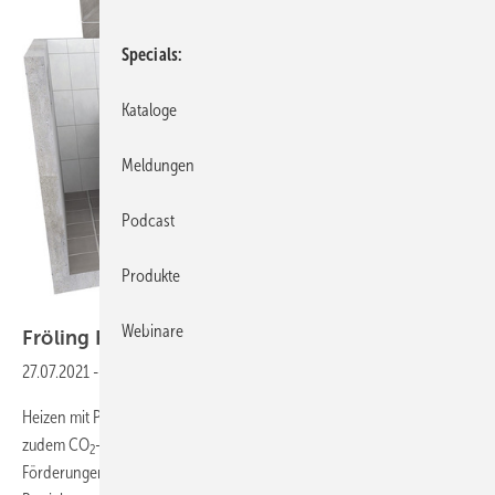
Specials
Kataloge
Meldungen
Podcast
Produkte
Bild: Fröling
Webinare
Fröling PE1
Pellet
27.07.2021
-
Günstig, komfortabel und kompakt
Heizen mit Pellets schont nicht nur die Geldbörse, sondern heizt
zudem CO
-neu-tral und komfortabel. Durch die attraktiven
2
Förderungen für Biomasseheizkessel spart man nicht nur beim