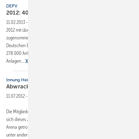
DEPV
2012: 40.000 neue
Pellet-Feuerungen
11.02.2013
-
Der Bestand an Pellet-Feuerungen hat in Deutschland
2012 mit über 40.000 neuen Öfen und Heizkesseln deutlich
zugenommen. Der Bestand an Pellet-Feuerungen wird vom
Deutschen Energieholz- und Pellet-Verband DEPV Ende 2012 auf
278.000 Anlagen (+17%) beziffert. Davon sind rund 185.000
Anlagen...
Innung Heidenheim
Abwrackprämie für Heizkessel
gefordert
11.07.2012
-
Die Mitglieder der Heizungs- und SanitärInnung Heidenheim haben
sich dieses Jahr im Business-Club des 1. FC Heidenheim in der Voith-
Arena getroffen. In seiner Rede kam Obermeister Robert Smejkal
unter anderem auf den Sanierungsstau bei alten Heizungsanlagen zu