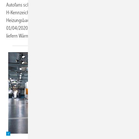
Autofans schlägt höher, wenn ein Oldtimer mit dem steuergünstigen
H-Kennzeichen vorbeituckert. Ähnliche Lichtblicke sind jetzt auch im
Heizungsbau zu erwarten. Mit Einführung der EU-Richtlinie
01/04/2020 können alte Heizkessel nochmals eingebaut werden und
liefern Wärme in gewohnter Qualität. Aber lesen Sie
selbst.