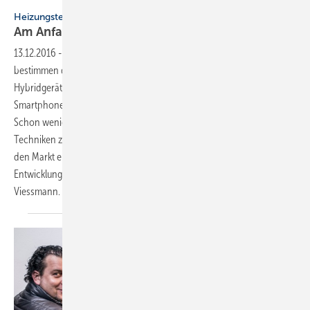
Alle Bilder: Viessmann
Heizungstechnik von gestern bis heute
Am Anfang war das
Feuer
13.12.2016
-
Heizungstechnik im Zeitraffer Als gegenwärtige Themen
bestimmen die Entwicklung im Heizungsmarkt: Brennstoffzellen,
Hybridgeräte, schaltende Kollektoren und Heizungssteuerung per
Smartphone. Die Branche ist aber nicht erst seit heute innovativ.
Schon wenige Jahre nach dem Zweiten Weltkrieg wurden neue
Techniken zur sicheren und komfortablen Wohnraumbeheizung in
den Markt eingeführt. Der Beitrag ist eine Zeitreise durch 75 Jahre
Entwicklungsgeschichte am Beispiel des Unternehmens
Viessmann.