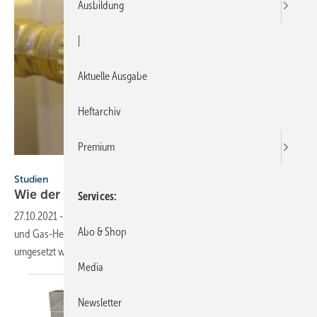
Ausbildung
|
Aktuelle Ausgabe
Heftarchiv
Premium
Joachim Lechner – stock.adobe.com
Studien
Wie der Wärmesektor in der EU CO
-frei
wird
Services
2
27.10.2021
-
Für die EU-Klimaziele müssen im Wärmesektor fossile Öl-
Abo & Shop
und Gas-Heizungen abgeschaltet werden. Eine Studie zeigt, wie dies
umgesetzt werden
kann.
Media
Newsletter