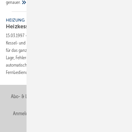
genauer.
HEIZUNG
Heizkessel auf
Draht
15.03.1997
-
Die Heizungsregelung hat sich vom einfachen System für
Kessel- und Heizkreis zum Energie- und Komfortmanagementsystem
für das ganze Haus entwickelt. Die Regelungssysteme sind auch in der
Lage, Fehlerquellen frühzeitig zu erkennen und Störmeldungen
automatisch weiterzuleiten. Auch die Fernüberwachung und
Fernbedienung von Heizungsanlagen ist
möglich.
Abo- & Leserservice
AGB
Alle Inhalte chronologisch
Anmelden
Anmeldung & Registrierung
Newsletter
Datenschutz
E-Paper
Editor's choice