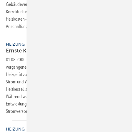
Gebäudeversorgungszustand, erlernt Vorlauftemperatur-
Korrekturkurven und steuert dann den Kessel. Techem verspricht eine
Heizkosten-ersparnis von 7 bis 10 % — bei relativ geringen
Anschaffungskosten.
HEIZUNG
Ernste Konkurrenz für den
Heizkessel?
01.08.2000
-
Für Aufsehen in der Heizungsbranche sorgte im
vergangenen Jahr die Ankündigung von Vaillant, ein Brennstoffzellen-
Heizgerät zu entwickeln, das im Einoder Mehrfamilienhaus gleichzeitig
Strom und Wärme produziert. Es ersetzt damit nicht nur klassische
Heizkessel, sondern öffnet den Markt auch für die Energieversorger.
Während weitere Unternehmen der Heizungsindustrie die
Entwicklung aufgenommen haben, gingen bei einzelnen Gas- und
Stromversorgern schon Demonstrationsanlagen in
Betrieb.
HEIZUNG