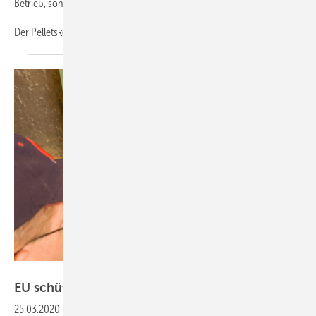
Betrieb, sondern gleich von Anfang an bei den Investitionskosten.
Der
Pelletskessel...
Bild: Getty Images / BanksPhotos
EU schützt alte
Heiztechnik
25.03.2020
-
H-Kennzeichen für ­Kessel-Oldies ▪ Das Herz eines