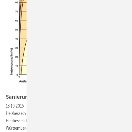
VdZ
Sanierungsstau
auflösen
13.10.2015
-
Immer noch viele Uraltkessel
Die Sanierungsquote bei
Heizkesseln beträgt rund 3 % pro Jahr. Das bedeutet, dass ein
Heizkessel durchschnittlich 33 Jahre in Betrieb ist. Allein in Baden-
Württemberg bestehen nach Erhebungen der Schornsteinfeger