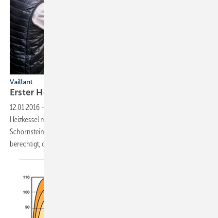
Vaillant
Erster Heizkessel erhält
Altanlagen-Etikett
12.01.2016
-
Seit dem 1. Januar 2016 werden auch bestehende
Heizkessel mit einem Energieeffizienz-Label versehen. Gemeinsam mit
Schornsteinfegern und Energieberatern ist das SHK-Fachhandwerk
berechtigt, das kostenlose Etikett
anzubringen.