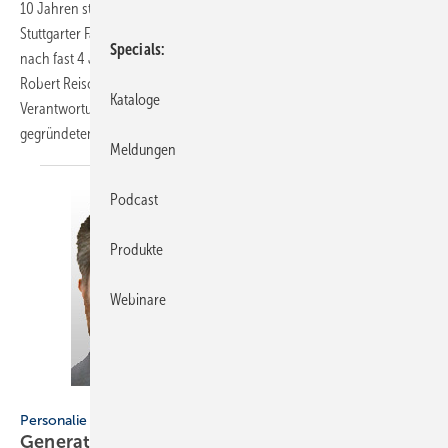
10 Jahren strategisch geplante Generationswechsel an der Spitze des
Stuttgarter Familienunternehmens: Erwin Fidelis Reisch (65) reicht
Specials
nach fast 4 Jahrzehnten als Verleger den Staffelstab an seinen Sohn
Robert Reisch (37) weiter. Damit übernimmt die erst 4. Generation die
Kataloge
Verantwortung für die weiterhin erfolgreiche Entwicklung des 1927
gegründeten
Medienunternehmens.
Meldungen
Podcast
Produkte
Webinare
Dirano / SBZ
Personalie
Generationswechsel bei Dirano
Badmöbel