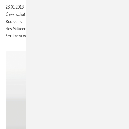
23.01.2018
-
Zum 1. Januar 2018 übernahm Sebastian Klimke alle
Gesellschafts-Anteile seines Vaters und Firmen-Mitbegründers
Rüdiger Klimke. Zusammen mit Geschäftsführerin Birgit Alban, Tochter
des Mitbegründers Hugo Ackermann, wird er das Badmöbel-
Sortiment
weiterentwickeln.