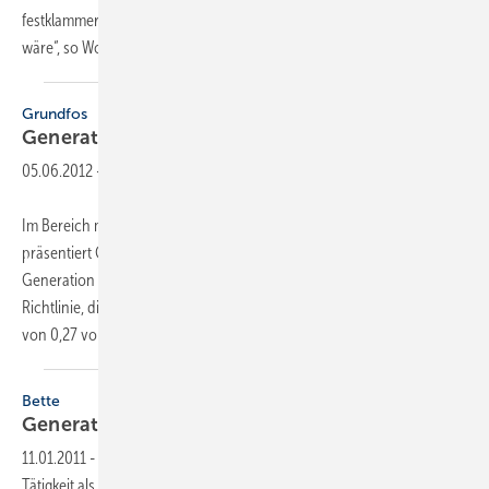
festklammern, sondern erkennen, wann es Zeit für Veränderungen
wäre“, so Wolfgang Bumke, der
scheidende...
Grundfos
Generationswechsel bei den
Nassläufern
05.06.2012
-
Im Bereich mittlerer und größerer Nassläufer-Umwälzpumpen
präsentiert Grundfos die neue Magna3. Bereits die Vorgänger-
Generation erfüllt die am 1. Januar 2013 in Kraft tretende EuP-
Richtlinie, die bei Umwälzpumpen einen Energie-Effizienz-Index (EEI)
von 0,27 vorschreibt. Die neuen
Modelle...
Bette
Generationswechsel
11.01.2011
-
Zum 1. Januar 2011 hat Thilo Constantin Pahl (30) seine
Tätigkeit als geschäftsführender Gesellschafter bei Bette