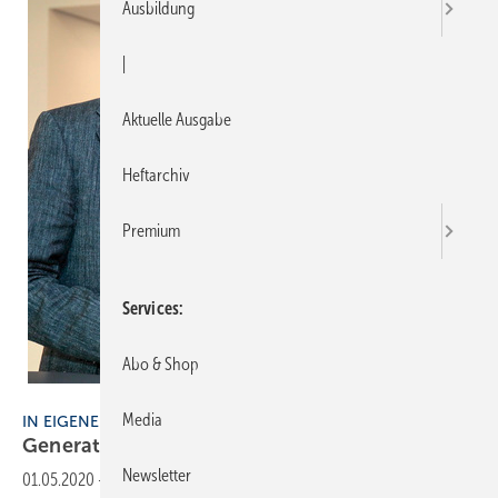
Ausbildung
|
Aktuelle Ausgabe
Heftarchiv
Premium
Services
Abo & Shop
Thomas Fedra
Media
IN EIGENER SACHE
Generationswechsel bei
Gentner
Newsletter
01.05.2020
-
Heute, am 1. Mai 2020, vollzieht sich bei Gentner der seit