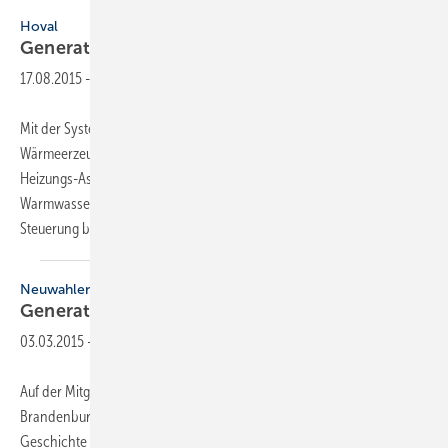
Hoval
Generationswechsel bei den
Reglern
17.08.2015
-
Mit der System-Regelung Toptronic E erhalten alle Hoval
Wärmeerzeuger eine neue Schaltzentrale und einen vernetzten
Heizungs-Assistenten. Ob Kessel, Wärmepumpe, Solar oder
Warmwasser-System – jedes Gerät wird mit der gleichen, intuitiven
Steuerung bedient. Die Toptronic E ist
internetfähig...
Neuwahlen
Generationswechsel im
Fachverband
03.03.2015
-
Auf der Mitgliederversammlung des Fachverbandes SHK Land
Brandenburg wurde im Haus der Brandenburgisch-Preußischen
Geschichte ein neuer Vorstand gewählt. „Man solle sich nicht am Amt