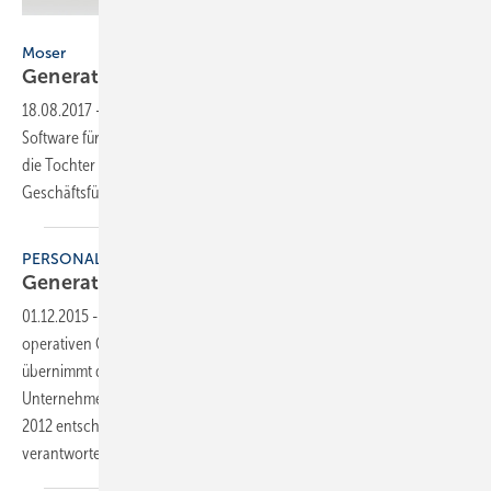
Moser
Moser
Generationswechsel auf
Führungsebene
18.08.2017
-
Seit über 38 Jahren entwickelt Moser kaufmännische
Software für mittelständische Unternehmen. Zum 01. Juli 2017 sind
die Tochter Kerstin sowie die beiden Söhne der Gründer als neue
Geschäftsführer bestellt
worden.
PERSONALIE
Generationswechsel bei
Heiler
01.12.2015
-
Alois Heiler zieht sich Ende des Jahres aus dem
operativen Geschäft zurück. Die Leitung des Unternehmens
übernimmt dann Stephan Heiler (40), der bereits 1997 in das
Unternehmen eingetreten ist, seit 2005 Mitgesellschafter ist und seit
2012 entscheidende Bereiche der Firma geschäftsführend
verantwortet.