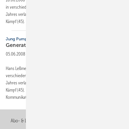
in verschiedenen Funktionen tätig ist und das Unternehmen Ende des
Jahres verlassen wird, übergab die Marketingleitung an Dr. Andreas
Kämpf
(45).
Jung Pumpen
Generationswechsel im
Marketing
05.06.2008
-
Hans Leßmeier (64), der seit 31 Jahren bei Jung Pumpen in
verschiedenen Funktionen tätig ist und das Unternehmen Ende des
Jahres verlassen wird, übergab die Marketingleitung an Dr. Andreas
Kämpf (45). Dr. Kämpf, der seit einem Jahr die Abteilung
Kommunikation bei Jung Pumpen führt,
übernimmt...
Abo- & Leserservice
AGB
Alle Inhalte chronologisch