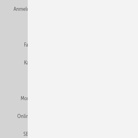
Anmelden
Anmeldung & Registrierung
Newsletter
Datenschutz
E-Paper
Editor's choice
Fachbeiträge
Gentner Verlag
Impressum
Karriere bei Gentner
Team
Mediaservice
Mitgliedschaften und Engagement
Montagezeiten Heizung
Montagezeiten Sanitär
Online Mediadaten
Privacy Manager
RSS-Feed
SBZ abonnieren
Veranstaltungen / Webinare