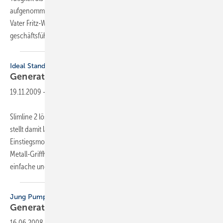
aufgenommen. Der Maschinenbau-Ingenieur soll die Nachfolge von
Vater Fritz-Wilhelm Pahl antreten. Der 69-Jährige ist seit 1975
geschäftsführender Gesellschafter und will Ende 2012
in...
Ideal Standard
Generationswechsel bei
Slimline
19.11.2009
-
Slimline 2 löst das Armaturenprogramm Ceraplan Slimline ab und
stellt damit laut Ideal Standard das ideale neue Basis- und
Einstiegsmodell in die Markenwelt dar. Alle Armaturen sind mit einem
Metall-Griffhebel ausgestattet. Das bewährte Easy-Fix-System soll eine
einfache und
unkomplizierte...
Jung Pumpen
Generationswechsel im
Marketing
16.06.2008
-
Hans Leßmeier (64), der seit 31 Jahren bei Jung Pumpen