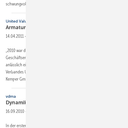
schwungvoll. Investitionen in Wohnungsneubau
und...
United Valves
Armaturenindustrie
optimistisch
14.04.2011
-
„2010 war das Jahr der Erholung“, brachte Rupprecht Kemper die
Geschäftsentwicklung der deutschen Gebäudearmaturenindustrie
anlässlich einer ISH-Pressekonferenz des neu gegründeten
Verbandes United Valves auf den Punkt. Wie der Geschäftsführer der
Kemper GmbH im Namen der
deutschen...
vdma
Dynamik bei den
­Gebäudearmaturen
16.09.2010
-
In der ersten Jahreshälfte 2010 erzielte die deutsche