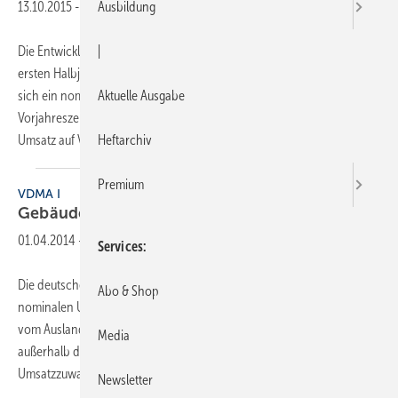
13.10.2015
-
Ausbildung
Die Entwicklung der deutschen Gebäudearmaturenindustrie war im
|
ersten Halbjahr 2015 nicht ungetrübt. Von Januar bis Juni 2015 ergab
sich ein nominales Umsatzminus von 1 % im Vergleich zum
Aktuelle Ausgabe
Vorjahreszeitraum. Im Heimatmarkt Deutschland stagnierte der
Umsatz auf Vorjahresniveau. Trotz
eines...
Heftarchiv
Premium
VDMA I
Gebäudearmaturen mit 5 % mehr
Umsatz
01.04.2014
-
Services
Die deutsche Gebäudearmaturenindustrie schloss 2013 mit einem
Abo & Shop
nominalen Umsatzplus von 5 % ab. Das Plus wurde im Wesentlichen
vom Auslandsgeschäft getragen (9 %), wobei das Wachstum
Media
außerhalb der Eurozone stattfand, hier verzeichnete die Branche ein
Umsatzzuwachs von 19 % gegenüber dem
Vorjahr...
Newsletter