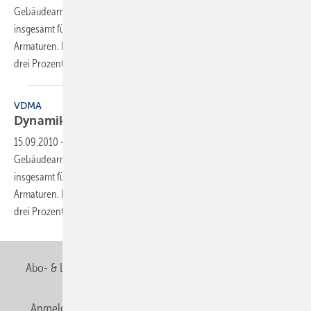
Gebäudearmaturenindustrie ein nominales Umsatzplus von
insgesamt fünf Prozent. Dies meldet der VDMA-Fachverband
Armaturen. Im Inland wuchs der Umsatz von Januar bis ­Juni 2010 um
drei Prozent. Doch besonders die gute Entwicklung
im...
VDMA
Dynamik bei den
Gebäudearmaturen
15.09.2010
-
In der ersten Jahreshälfte 2010 erzielte die deutsche
Gebäudearmaturenindustrie ein nominales Umsatzplus von
insgesamt fünf Prozent. Dies meldet der VDMA-Fachverband
Armaturen. Im Inland wuchs der Umsatz von Januar bis Juni 2010 um
drei Prozent. Doch besonders die gute Entwicklung
im...
Abo- & Leserservice
AGB
Alle Inhalte chronologisch
Anmelden
Anmeldung & Registrierung
Newsletter