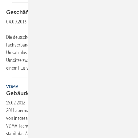
Geschäft
floriert
04.09.2013
-
Die deutschen Gebäudearmaturenhersteller erzielten laut VDMA-
Fachverband Armaturen im ersten Halbjahr 2013 ein nominales
Umsatzplus von 8 % im Vergleich zum Vorjahr. Im Euroraum gingen die
Umsätze zwar um 2% zurück. Außerhalb Europas lief das Geschäft mit
einem Plus von 21% dafür aber
sehr...
VDMA
Gebäudearmaturen trotzen der
Euro-Krise
15.02.2012
-
Die deutschen Gebäudearmaturenhersteller konnten
2011 abermals beim Umsatz zulegen und ein nominales Umsatzplus
von insgesamt 12% im Vergleich zum Vorjahr erzielen. Dies meldet der
VDMA-Fachverband Armaturen. Der Binnenmarkt erwies sich als
stabil; das Auslandsgeschäft trotzte der
Euro-Krise....