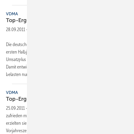
VDMA
Top-Ergebnis für
­Gebäudearmaturen
28.09.2011
-
Die deutschen Gebäudearmaturenhersteller sind zufrieden mit dem
ersten Halbjahr 2011. Von Januar bis Juni 2011 erzielten sie ein ­
Umsatzplus von nominal 18 % im Vergleich zum Vorjahreszeitraum.
Damit entwickelte sich die Nachfrage weiter schwungvoll. Allerdings
belasten nun
die...
VDMA
Top-Ergebnis für
Gebäudearmaturen
25.09.2011
-
Die deutschen Gebäudearmaturenhersteller sind hoch
zufrieden mit dem ersten Halbjahr 2011. Von Januar bis Juni 2011
erzielten sie ein Umsatzplus von nominal 18% im Vergleich zum
Vorjahreszeitraum. Damit entwickelte sich die Nachfrage weiter