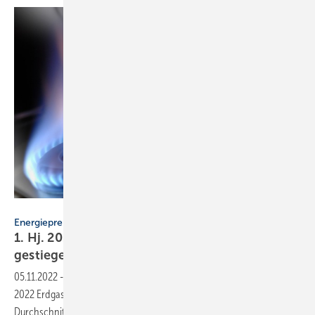
Wolfilser – stock.adobe.com
Energiepreise
1. Hj. 2022: Gaspreise für Haushalte um 17,7 %
gestiegen
05.11.2022
-
Aufgrund lang laufender Verträge hat sich im 1. Halbjahr
2022 Erdgas für Haushalte gegenüber dem 2. Halbjahr 2021 im
Durchschnitt „nur“ um 17 %
verteuert.