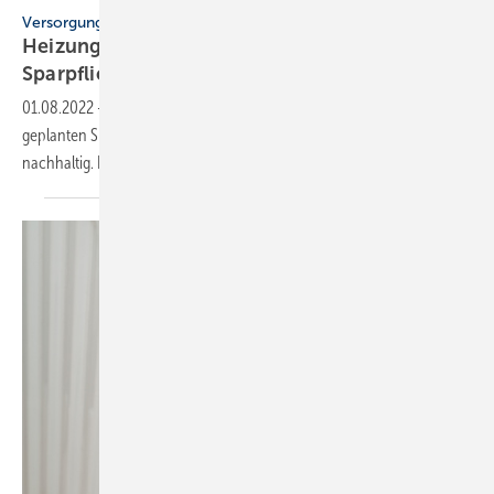
Versorgungssicherheit
Heizungscheck und Co.: Habecks Gas-
Sparpflichten sind nicht
durchdacht!
01.08.2022
-
Gasnotfallpläne sind sinnvoll. Die von Robert Habeck
geplanten Spar-Pflichten sind jedoch weder durchdacht noch
nachhaltig. Ein Standpunkt von Jürgen
Wendnagel.