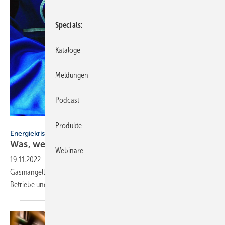
Specials
Kataloge
Meldungen
Podcast
DVGW/ZVSHK
Produkte
Energiekrise
Was, wenn kein Gas mehr
fließt?
Webinare
19.11.2022
-
Die Bundesfachgruppe SHK hat das Thema
Gasmangellage beleuchtet. Die Ergebnisse und was sie für SHK-
Betriebe und Bürger bedeuten. Von Thomas
Dietrich.