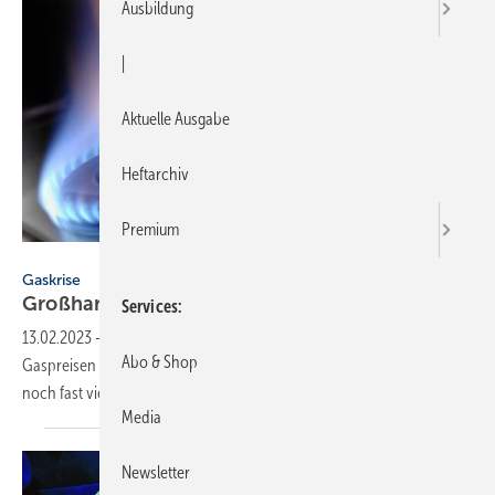
Ausbildung
|
Aktuelle Ausgabe
Heftarchiv
Premium
Wolfilser - stock.adobe.com
Gaskrise
Großhandelspreise für Gas immer noch
teurer
Services
13.02.2023
-
Nach einer langen Phase mit historisch hohen
Abo & Shop
Gaspreisen sind die Preise zuletzt gefallen. Sie sind damit aber immer
noch fast viermal so hoch wie vor den
Krisenjahren.
Media
Newsletter