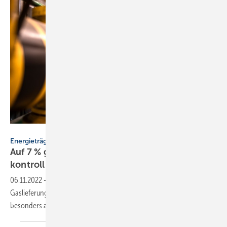
littlewolf1989 – stock.adobe.com
Energieträger
Auf 7 % gesenkte MwSt. bei Gasrechnungen
kontrollieren
06.11.2022
-
Seit Oktober 2022 beträgt die Mehrwertsteuer auf
Gaslieferungen 7 % statt bisher 19 %. Worauf Gaskunden nun
besonders achten
sollten.