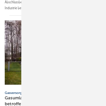
Abschlussbericht mit Vorschlägen zur Entlastung von Bürgern und
Industrie bei Aufrechterhaltung der Gas-Sparanreize
vorgelegt.
Deutscher Verband Flüssiggas (DVFG)
Gasversorgungskrise
Gasumlage: Flüssiggas-Kunden sind nicht
betroffen