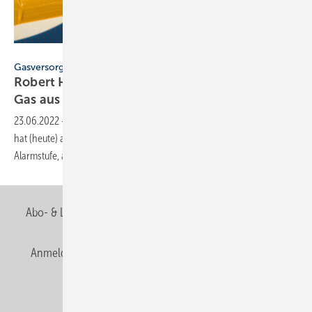
dizfoto1973 – stock.adobe.com
Gasversorgungskrise
Robert Habeck ruft Alarmstufe des Notfallplans
Gas
aus
23.06.2022
-
Das Bundesministerium für Wirtschaft und Klimaschutz
hat (heute) am 23. Juni 2022 die zweite Stufe des Notfallplans Gas, die
Alarmstufe,
ausgerufen.
Abo- & Leserservice
AGB
Alle Inhalte chronologisch
Anmelden
Anmeldung & Registrierung
Newsletter
Datenschutz
E-Paper
Editor's choice