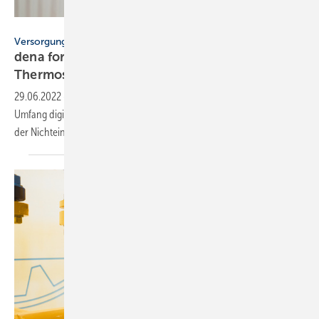
Insp.Clouseau – stock.adobe.com
Versorgungssicherheit
dena fordert gesetzliche Pflicht für digitale
Thermostatköpfe
29.06.2022
-
dena-Chef Andreas Kuhlmann fordert, zügig in großem
Umfang digitale Heizkörperthermostate zu installieren. Ab 2024 soll
der Nichteinbau bestraft
werden.