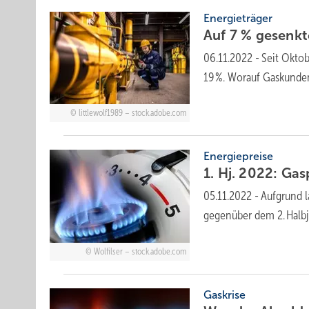
Energieträger
Auf 7 % gesenk
06.11.2022
-
Seit Oktob
19 %. Worauf Gaskund
littlewolf1989 – stock.adobe.com
Energiepreise
1. Hj. 2022: Ga
05.11.2022
-
Aufgrund l
gegenüber dem 2. Halb
Wolfilser – stock.adobe.com
Gaskrise