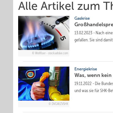
Alle Artikel zum 
Gaskrise
Großhandelspre
13.02.2023
-
Nach einer
gefallen. Sie sind dam
Wolfilser - stock.adobe.com
Energiekrise
Was, wenn kein
19.11.2022
-
Die Bundes
und was sie für SHK-B
DVGW/ZVSHK