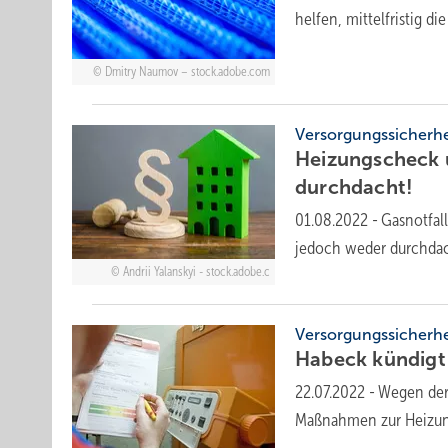
helfen, mittelfristig 
Dmitry Naumov – stock.adobe.com
Versorgungssicherhe
Heizungscheck u
durchdacht!
01.08.2022
-
Gasnotfall
jedoch weder durchdac
Andrii Yalanskyi - stock.adobe.c
Versorgungssicherhe
Habeck kündigt 
22.07.2022
-
Wegen der 
Maßnahmen zur Heizung