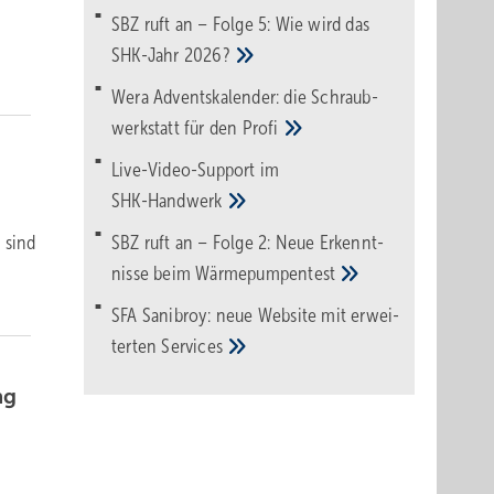
SBZ ruft an – Folge 5: Wie wird das
SHK-Jahr
2026?
Wera Adventskalender: die Schraub­
werk­statt für den
Pro­fi
Live-Video-Support im
SHK-Handwerk
 sind
SBZ ruft an – Folge 2: Neue Erkennt­
nisse beim
Wärme­pumpen­test
SFA Sanibroy: neue Web­site mit erwei­
terten
Services
ng