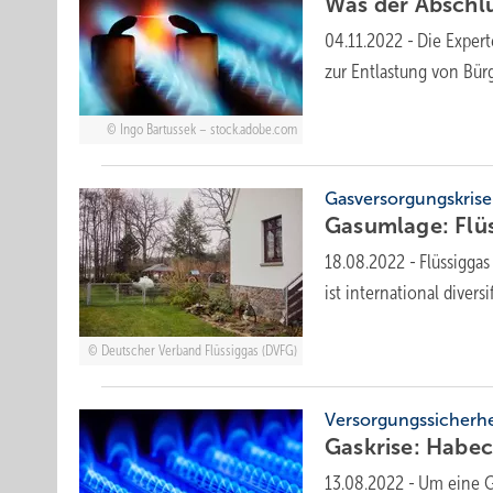
Was der Abschl
04.11.2022
-
Die Exper
zur Entlastung von Bür
Ingo Bartussek – stock.adobe.com
Gasversorgungskrise
Gasumlage: Flü
18.08.2022
-
Flüssigga
ist international divers
Deutscher Verband Flüssiggas (DVFG)
Versorgungssicherhe
Gaskrise: Habe
13.08.2022
-
Um eine G