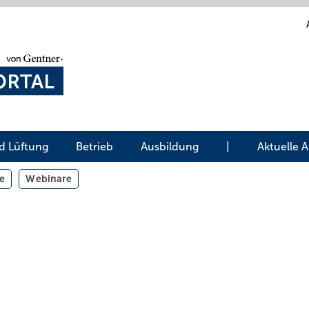
d Lüftung
Betrieb
Ausbildung
|
Aktuelle 
e
Webinare