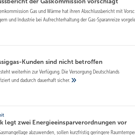
ussbericht der Gaskommission
vorschlägt
tenkommission Gas und Wärme hat ihren Abschlussbericht mit Vors
gern und Industrie bei Aufrechterhaltung der Gas-Sparanreize
vorgele
ssiggas-Kunden sind nicht
betroffen
s steht weiterhin zur Verfügung. Die Versorgung Deutschlands
ifiziert und dadurch dauerhaft
sicher.
it
ck legt zwei Energieeinsparverordnungen
vor
asmangellage abzuwenden, sollen kurzfristig geringere Raumtempe