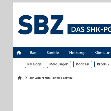
Springe
Springe
Springe
auf
auf
auf
Hauptinhalt
Hauptmenü
SiteSearch
Bad
Sanitär
Heizung
Klima un
Kataloge
Meldungen
Podcast
Produkt
Alle Artikel zum Thema Gaskrise