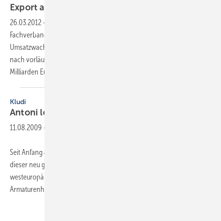
Export auf
Rekordniveau
26.03.2012
-
Laut Pressemitteilung zur Vorstandssitzung rechnet der
Fachverband Allgemeine Lufttechnik für 2012 mit einem leichten
Umsatzwachstum von etwa 4%. Im Jahr 2011 erreichte die Branche
nach vorläufigen Angaben ein Produktionsvolumen von 12,5
Milliarden Euro. Alle Sparten der Allgemeinen
Lufttechnik...
Kludi
Antoni leitet
Export
11.08.2009
-
Seit Anfang Juni ist Helmut Antoni Exportleiter bei Kludi in Menden. In
dieser neu geschaffenen Position zeichnet der 46-Jährige für die
westeuropäische Marktbearbeitung des Mendener
Armaturenherstellers verantwortlich.