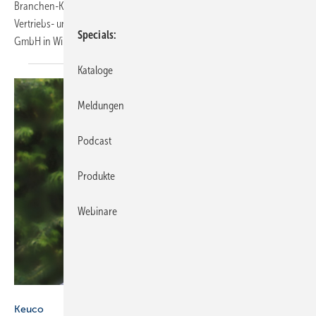
Branchen-Kennerin die Verantwortung für die internationalen
Vertriebs- und Marketingaktivitäten bei der Judo Wasseraufbereitung
Specials
GmbH in Winnenden
übernommen.
Kataloge
Meldungen
Podcast
Produkte
Webinare
Keuco
Keuco