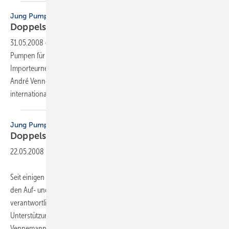
Jung Pumpen
Doppelspitze für den
Export
31.05.2008
-
Seit einigen Monaten ist Thomas Grünig (45) bei Jung
Pumpen für den Auf- und Ausbau des Partner- und
Importeurnetzwerkes weltweit verantwortlich. Nun bekommt er mit
André Vennemann (40) Unterstützung für sein weiteres
internationales
Engagement.
Jung Pumpen
Doppelspitze für den
Export
22.05.2008
-
Seit einigen Monaten ist Thomas Grünig (45) bei Jung Pumpen für
den Auf- und Ausbau des Partner- und Importeurnetzwerkes weltweit
verantwortlich. Nun bekommt er mit André Vennemann (40)
Unterstützung für sein weiteres internationales Engagement.
Vennemann, der zuvor neun Jahre
beim...