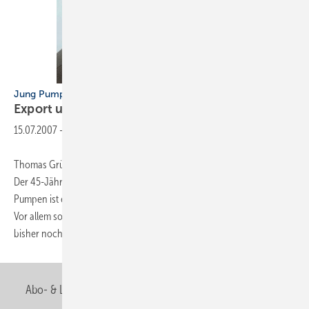
Jung Pumpen
Export und Marketing
verstärkt
15.07.2007
-
Thomas Grünig ist neuer Exportleiter bei Jung Pumpen in Steinhagen.
Der 45-Jährige sammelte Erfahrungen bei ABS im Ausland. Bei Jung
Pumpen ist er für den Ausbau der Auslandsaktivitäten verantwortlich.
Vor allem soll er in Ländern neue Strukturen aufbauen, in denen
bisher noch keine
eigenen...
Abo- & Leserservice
AGB
Alle Inhalte chronologisch