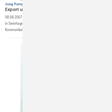
Jung Pumpen
Export und Marketing
verstärkt
08.08.2007
-
Thomas Grünig ist neuer Exportleiter bei Jung Pumpen
in Steinhagen, Dr. Andreas Kämpf leitet die Abteilung
Kommunikation.