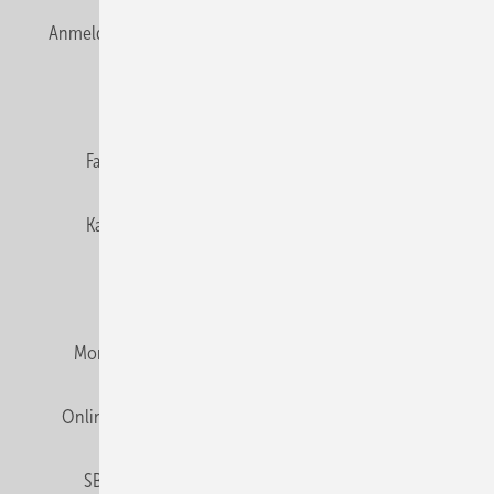
Anmelden
Anmeldung & Registrierung
Newsletter
Datenschutz
E-Paper
Editor's choice
Fachbeiträge
Gentner Verlag
Impressum
Karriere bei Gentner
Team
Mediaservice
Mitgliedschaften und Engagement
Montagezeiten Heizung
Montagezeiten Sanitär
Online Mediadaten
Privacy Manager
RSS-Feed
SBZ abonnieren
Veranstaltungen / Webinare