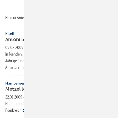
Helmut Antoni ist seit über zwölf Jahren im
Sanitärgeschäft...
Kludi
Antoni leitet
Export
09.08.2009
-
Seit Anfang Juni ist Helmut Antoni Exportleiter bei Kludi
in Menden. In dieser neu geschaffenen Position zeichnet der 46-
Jährige für die westeuropäische Marktbearbeitung des Mendener
Armaturenherstellers
verantwortlich.
Hamberger Sanitary
Metzel leitet
Export
22.01.2009
-
Mit Frank Metzel steht der Vertriebsbereich Export der
Hamberger Sanitary GmbH unter neuer Leitung. Metzel war zuvor in
Frankreich