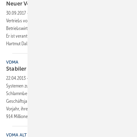
Neuer Vertriebsleiter
Export
30.09.2017
-
Jörg Schäfer hat die Leitung des internationalen
Vertriebs von Keuco zum 1. Juli 2017 angetreten. Der studierte
Betriebswirt bringt umfangreiche Erfahrungen in diesem Bereich mit.
Er ist verantwortlich für alle Exportmärkte und berichtet an Keuco-GF
Hartmut
Dalheimer.
VDMA
Stabiler Umsatz, gesteigerte
Exporte
22.04.2013
-
Die Hersteller und Lieferanten von Komponenten und
Systemen zur Wasseraufbereitung, Abwasser- und
Schlammbehandlung berichten von einem erfolgreichen
Geschäftsjahr 2012. Die Unternehmen konnten, im Vergleich zum
Vorjahr, ihre Exporte von 813 Millionen Euro um mehr als 12% auf rund
914
Millionen...
VDMA ALT