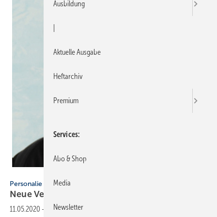
Ausbildung
|
Aktuelle Ausgabe
Heftarchiv
Premium
Services
Abo & Shop
Judo Wasseraufbereitung GmbH
Media
Personalie
Neue Vertriebsleiterin Export bei
Judo
Newsletter
11.05.2020
-
Am 1. April 2020 hat mit Silke Jaeger eine erfahrene