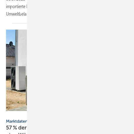
importierte Flüssigerdgas (LNG) ist die Vorkette mit erheblichen
Umweltbelastungen
verbunden.
Hermann – stock.adobe.com
Marktdaten
57 % der 2022 gebauten Wohn­gebäude heizt