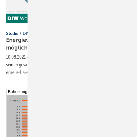
DIW Berlin
Studie / DIW Berlin
Energieversorgung mit 100 % Erneuerbaren ist
möglich
10.08.2021
-
Werden die Ausbauziele erhöht, könnte Deutschland
seinen gesamten Energiebedarf schon bald komplett mit
erneuerbaren Energien versorgungssicher
decken.