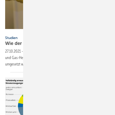
Joachim Lechner – stock.adobe.com
Studien
Wie der Wärmesektor in der EU CO
-frei
wird
2
27.10.2021
-
Für die EU-Klimaziele müssen im Wärmesektor fossile Öl-
und Gas-Heizungen abgeschaltet werden. Eine Studie zeigt, wie dies
umgesetzt werden
kann.