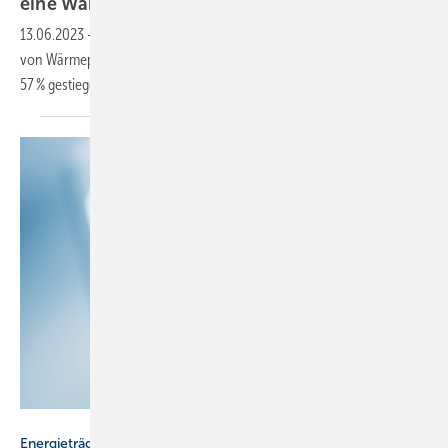
eine
Wärmepumpe
13.06.2023
-
Bei neu gebauten Wohngebäuden lag 2015 der Anteil
von Wärmepumpen als primäre Heizung bei 31,4 %. Bis 2022 ist er auf
57 %
gestiegen.
Thomas Hansen – stock.adobe.com
Energieträger