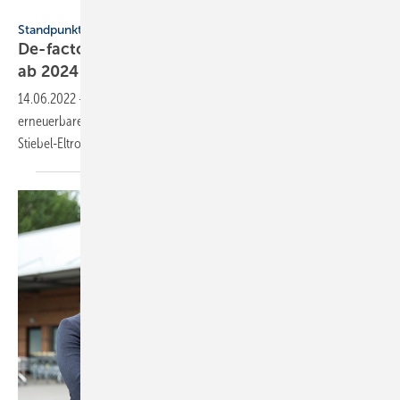
Stiebel Eltron
Standpunkt
De-facto-Einbauverbot für Öl und Gas schon
ab 2024 ist
richtig
14.06.2022
-
Schon ab 2024 sollen neue Heizungen mindestens 65 %
erneuerbare Energien einkoppeln. Das ist der richtige Weg, sagen die
Stiebel-Eltron-Geschäftsführer.