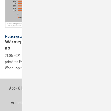
AG Energiebilanzen
Heizungstechnik
Wärmepumpen hängen Erdgas im Neubau klar
ab
21.06.2021
-
Lange war Erdgas dominanter Spitzenreiter bei den
primären Energieträgern / Heizsystemen neu genehmigter
Wohnungen. Nun hat die Wärmepumpe
übernommen.
Abo- & Leserservice
AGB
Alle Inhalte chronologisch
Anmelden
Anmeldung & Registrierung
Newsletter