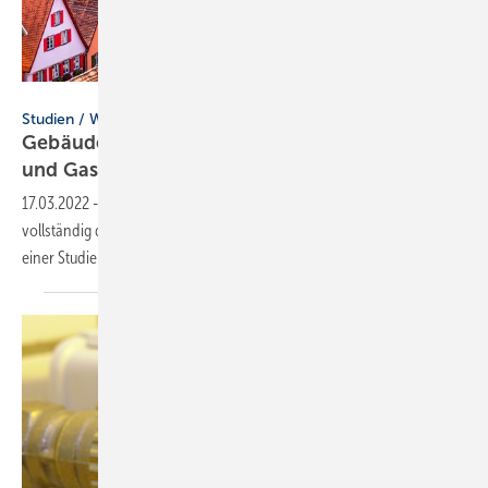
fottoo – stock.adobe.com
Studien / Wärmewende
Gebäudewärme bis 2035 vollständig ohne Öl
und Gas
möglich
17.03.2022
-
Die Wärmeversorgung von Gebäuden kann bis 2035
vollständig durch erneuerbare Energien erfolgen, so das Ergebnis
einer Studie des Wuppertal
Instituts.