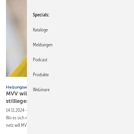
Specials
Kataloge
Meldungen
Podcast
Produkte
André Muller – stock.adobe.com
Heizungswende
Webinare
MVV will in Mannheim das Gasnetz bis 2035
stilllegen
14.11.2024
-
In Mannheim wird gerade Wärme­wende vor­ge­zeich­net.
Wo es sich rech­net: Fern­wärme. Sonst Wärme­pum­pen. Das Erd­gas­
netz will MVV Ener­gie bis 2035
auf­geben.