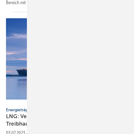
Bereich mit Wärmepumpen
vereinbart.
Wojciech Wrzesień – stock.adobe.com
Energieträger
LNG: Verflüssigtes Erdgas hat großen
Treibhausgas-Rucksack
03.07.2023
-
Für das künftig aus aller Welt nach Deutschland