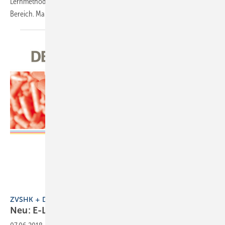
Lernmethoden versprechen schnellere Lernerfolge, auch im SHK-
Bereich.
Marian
Behaneck
Depi/ZVSHK
ZVSHK + Depi
Neu: E-Learning “Heizen mit
Holzpellets"