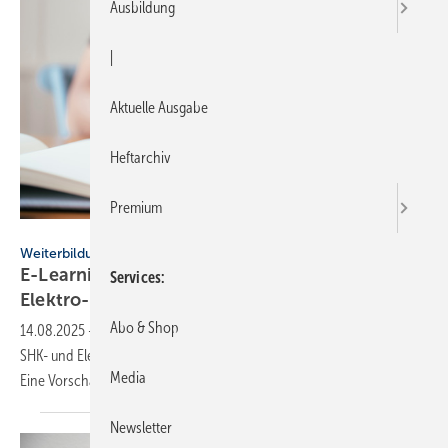
Ausbildung
|
Aktuelle Ausgabe
Heftarchiv
Premium
ijeab - stock.adobe.com
Weiterbildung
E-Learning Plus erweitert SHK- und
Services
Elektro-Kurse
Abo & Shop
14.08.2025
-
E-Learning Plus baut ihr Angebot an Online-Kursen für
SHK- und Elektro-Berufe weiter aus und bietet neue Lerninhalte an.
Media
Eine Vorschau auf kommende
Kurse.
Newsletter