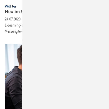
Getty Images/iStockphoto/cnythzl
Wöhler
Neu im Schulungs-Angebot:
E-Learning
24.07.2020
-
Die Wöhler Technik GmbH startet im Juli mit einer neuen
E-Learning-Plattform. Los geht es mit dem Thema „Blower Door
Messung leicht gemacht“ in 9
Modulen.