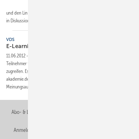
und den Link eLearning zu erreichen. Neben dem Meinungsaustausch
in Diskussionsforen können
gezielt...
VDS
E-Learning mit der
Bad-Akademie
11.06.2012
-
Über das Online-Lernportal der Bad-Akademie können
Teilnehmer von jedem beliebigen Ort auf Informationen und Kontakte
zugreifen. Es ist als passwortgeschützter Bereich über www.bad-
akademie.de und den Link eLearning zu erreichen. Neben dem
Meinungsaustausch in Diskussionsforen können
gezielt...
Abo- & Leserservice
AGB
Alle Inhalte chronologisch
Anmelden
Anmeldung & Registrierung
Newsletter