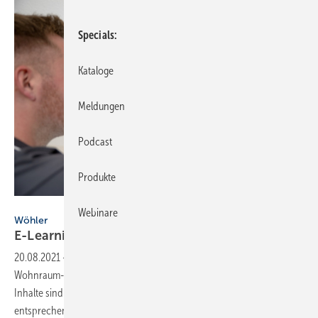
Specials
Kataloge
Meldungen
Podcast
Produkte
Wöhler
Webinare
Wöhler
E-Learning Plattform
„Wohnraum-Lüftung“
20.08.2021
-
Seit August 2021 bietet die Wöhler Akademie zur
Wohnraum-Lüftung einen E-Learning Kurs mit DENA-Punkten an.
Inhalte sind die Inspektion und Reinigung von Lüftungsanlagen sowie
entsprechende
Messungen.