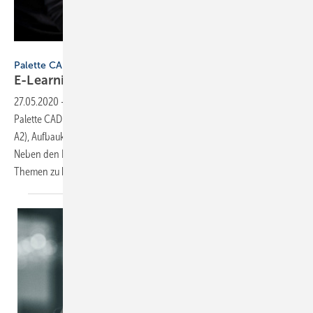
Bild: Palette CAD
Palette CAD
E-Learning in und nach der
Krise
27.05.2020
-
Die Onlineschulungen zu der Planungssoftware von
Palette CAD gibt es in verschiedenen Stufen als Einsteigerkurse (A1,
A2), Aufbaukurse (B1, B2) und Profikurse (C1, C2) für Expertenwissen.
Neben den Funktionen der Software werden auch fachspezifische
Themen zu bestimmten
Planungsschwerpunkten...