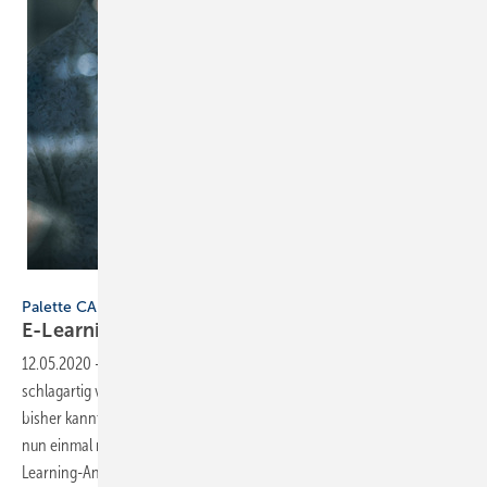
Getty Images/Jay Yuno
Palette CAD
E-Learning ist im Handwerk
angekommen
12.05.2020
-
Die Coronakrise hat viele Lebens- und Arbeitsbereiche
schlagartig verändert. Dazu gehören auch Fortbildungen, wie man sie
bisher kannte. Mit Kontaktsperre lässt sich eine klassische Schulung
nun einmal nicht durchführen. Dadurch sind die Zugriffszahlen auf E-
Learning-Angebote
angestiegen.