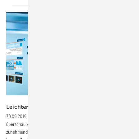
Thyssenkrupp
Leichter lernen im
Web
30.09.2019
-
E-Learning bietet zeitgemäße Qualifizierung in
überschaubaren Häppchen
Die berufliche Qualifizierung wird in einer
zunehmend komplexen Arbeitswelt immer wichtiger. Neue