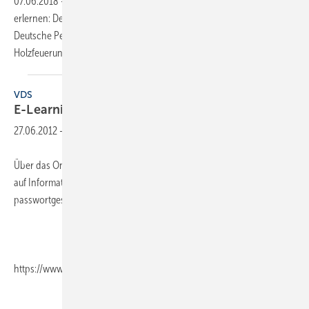
07.06.2018
-
Grundlagen moderner Holzfeuerungen in 2 Modulen
erlernen: Der Zentralverband Sanitär Heizung Klima (ZVSHK) und das
Deutsche Pelletinstitut (DEPI) bieten ein E-Learning im Bereich
Holzfeuerungen für eine Online-Selbstschulung
an.
VDS
E-Learning mit
Bad-Akademie
27.06.2012
-
Über das Online-Lernportal der Bad-Akademie können Teilnehmer
auf Informationen und Kontakte zugreifen. Es ist als
passwortgeschützter Bereich über
https://www.bad-akademie.de/