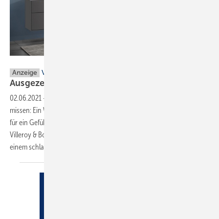
Villeroy & Boch
Anzeige
Villeroy & Boch: ViClean-I 100
Ausgezeichnetes Design – perfekt für
Puristen
02.06.2021
-
Wer es einmal probiert hat, möchte es nicht mehr
missen: Ein WC mit Dusch-Funktion, dass nach jedem Toilettengang
für ein Gefühl der Frische und Sauberkeit sorgt. Das ViClean-I 100 von
Villeroy & Boch punktet außerdem mit intuitivem Bedienkomfort und
einem schlanken Design, bei dem sich die
Dusch...