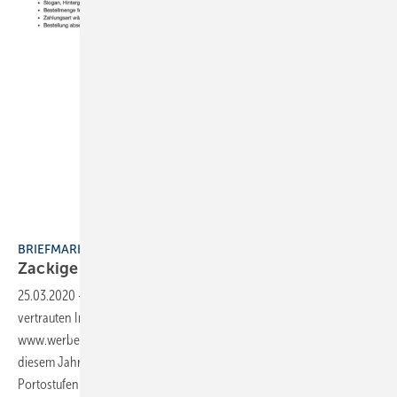
Bild: ZDH
BRIEFMARKE GESTALTEN
Zackige
Werbung
25.03.2020
-
Neue Handwerksbriefmarken im Design der inzwischen
vertrauten Imagekampagne können im Werbeartikelshop über
www.werbemittel.handwerk.de bestellt werden. Kombinierbar sind in
diesem Jahr vier unterschiedliche Motive, drei Designs und die
Portostufen (0,60/0,80/0,95/1,55 €). Als Motive stehen
der...