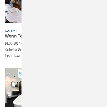
Dallmer GmbH + Co. KG
DALLMER
Wenn Technik und Design
zusammenspielen
14.06.2017
-
Dallmer, Keuco und Rehau veranstalteten eine Seminar-
Reihe für Bäderbauer. Thema: “Damit es richtig abläuft — Von der
Technik zum
Design“.