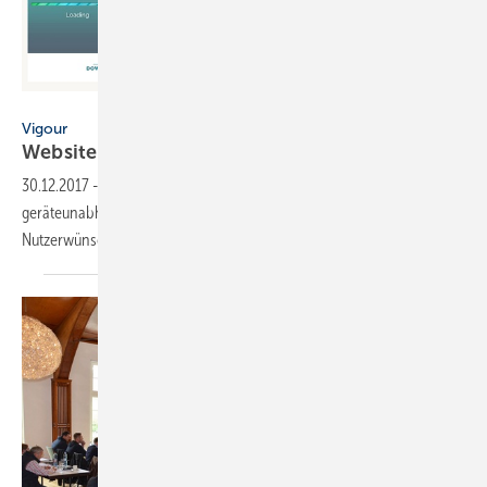
Vigour
Vigour
Website in neuem
Design
30.12.2017
-
vigour.de erstrahlt in neuem Glanz – mit großen Fotos,
geräteunabhängigem Design, neuen Services und einer gezielt auf die
Nutzerwünsche ausgerichteten
Seitenführung.