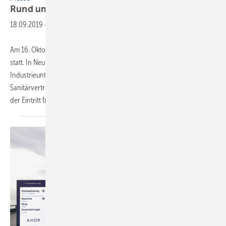
Rund um Badplanung und
-design
18.09.2019
-
Am 16. Oktober findet zum fünften Mal die Messe „Das Bad direkt“
statt. In Neumarkt in der Oberpfalz stellen über 40
Industrieunternehmen und Dienstleister aus dem zweistufigen
Sanitärvertrieb ihre Produkte und Services vor. Für Fachbesucher ist
der Eintritt frei, erforderlich ist
lediglich...