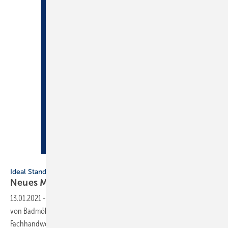
Ideal Standard
Ideal Standard
Neues Magazin
„Together“
13.01.2021
-
Mit der Einführung des neuen Magazins will der Hersteller
von Badmöbeln und Armaturen Designimpulse für SHK-
Fachhandwerker und Endverbraucher
geben.