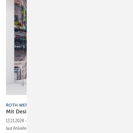
Bild: Roth Werke
ROTH WERKE
Mit Designplatten Bäder
modernisieren
13.11.2024
-
Die Wandverkleidungssysteme Vipanel von Roth setzen
laut Anbieter Maßstäbe in Sachen Montagefreundlichkeit. Sie