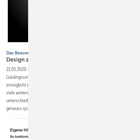
Duravit
Das Besondere am Feiertag
Design zum
Hören
21.05.2020
-
Duravit hat renommierte Designer gebeten, ihre
Lieblingssongs zu teilen. Der Spotify Account „Duravit Music“
ermöglicht einen Einblick in deren Musikwelt und bietet zusätzlich
viele weitere musikalische Leckerbissen. Die Playlists sind dabei so
unterschiedlich wie die Personen und ihre Entwürfe selbst – und
genauso
spannend.