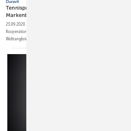
Duravit
Tennisprofi Dominic Thiem wird
Markenbotschafter
23.09.2020
-
Dominic Thiem und Duravit unterzeichneten einen
Kooperationsvertrag. Für die nächsten fünf Jahre wird der ATP
Weltranglistendritte Botschafter des
Badherstellers.