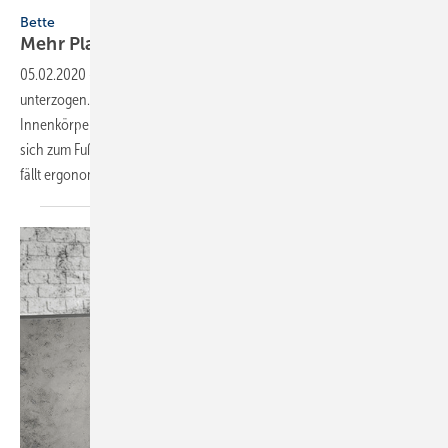
Bild: Bette
Bette
Mehr
Platz
05.02.2020
-
Bette hat die Einbau-Badewanne „Form“ einem Redesign
unterzogen. Sie zeichnet sich durch ein geradlinigeres Design des
Innenkörpers aus, die Seitenwände laufen parallel zueinander statt
sich zum Fußende hin zu verjüngen. Der Rückenbereich ist breiter und
fällt ergonomisch sanfter nach unten ab,
was...