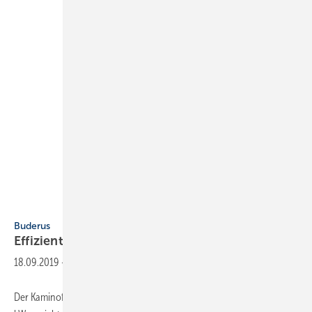
Buderus
Buderus
Effizienter Kaminofen in rundem
Design
18.09.2019
-
Der Kaminofen Logastyle Pulsus mit einer Nennwärmeleistung von 6