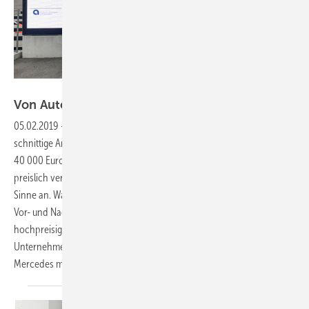
Hansgrohe
Von Autos und Armaturen: Design, das
bewegt
05.02.2019
-
Sanitärobjekte hochpreisig verkaufen
Was haben eine
schnittige Armatur und ein Oberklasse-Fahrzeug gemeinsam? Ein
40 000 Euro teures Auto und ein hochwertiges Bad sind nicht nur
preislich vergleichbar – auch emotional sprechen beide Produkte die
Sinne an. Was also liegt näher, als beide Branchen zu vergleichen und
Vor- und Nachteile im Verkaufsprozess für den Verkauf von
hochpreisigen Bädern abzuleiten? Wie das geht, erlebten SHK-
Unternehmer auf einer Veranstaltung bei Porsche, BMW und
Mercedes mit Seminarleiter Frank A.
Reinhardt.