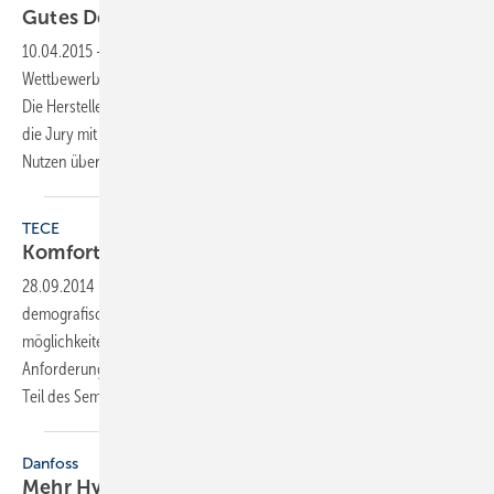
Gutes Design für alle
prämiert
10.04.2015
-
ZVSHK-Produkt-Award
Die fünf Gewinner des
Wettbewerbs „Badkomfort für Generationen“ stehen seit der ISH fest.
Die Hersteller FSB, Geberit, Hansgrohe, Hewi sowie Oventrop konnten
die Jury mit einer Kombination aus gutem Design und praktischem
Nutzen überzeugen.
TECE
Komfort und Design im barrierefreien
Bad
28.09.2014
-
In diesem halbtägigen Seminar informiert Tece über die
demografische Entwicklung, Gesetzesgrundlagen und Förderungs-
möglichkeiten sowie über die Umsetzung von Normen und
Anforderungen im öffentlichen und privaten Bereich. Im praktischen
Teil des Seminars können die Teilnehmer erleben, wie es
sich...
Danfoss
Mehr Hygiene und
Design