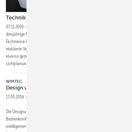
Technik und Design zum
Anfassen
07.11.2016
-
Fachmesse GET Nord
„Vernetzen Sie Ihren Erfolg“ hat die
diesjährige GET Nord als Leitmotiv herausgegeben. Die SHK-
Fachmesse in Hamburg präsentiert drei Tage lang neue Produkte und
etablierte Verfahren aus der SHK-Welt. Moderne Heizsysteme werden
ebenso gezeigt wie Smart-Home-Anwendungen und Konzepte zur
Lichtplanung.
WIMTEC
Design und
Technik
17.05.2016
-
Die Designarmaturen der Ocean-Linie von WimTec bieten
Bedienkomfort, Sparsamkeit und Hygiene. Dank zahlreicher
intelligenter Funktionen stellen sie sich auf die individuellen