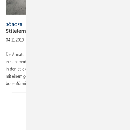
Jörger
JÖRGER
Stilelemente des Industrial
Design
04.11.2019
-
Die Armaturenserie „Valencia“ von Jörger vereint drei Stilrichtungen
in sich: modern, klassisch, luxuriös. Der moderne Charakter zeigt sich
in den Stilelementen des Industrial Design, indem die runden Griffe
mit einem geriffelten Rand versehen sind. Der hoch aufgerichtete,
bogenförmige
Auslauf...