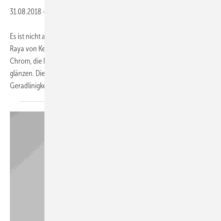
31.08.2018
-
Es ist nicht alles Gold, was glänzt: Im Falle der Duschkabinenserie
Raya von Kermi sind es die Griffe, Gelenke und Verbindungen in
Chrom, die bei der neuen Ausführung mit silbermatten Profilen
glänzen. Die Duschkabinenserie zeichnet sich durch eine schlanke
Geradlinigkeit aus. Mit
der...