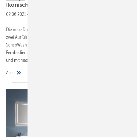
Ikonisches Design – maximaler
Komfort
02.06.2021
-
Die neue Dusch-WC-Generation von Duravit und Philippe Starck ist in
zwei Ausführungen erhältlich: SensoWash Starck f Plus und
SensoWash Starck f Lite. Komfortabel bedienbar über eine
Fernbedienung, frei konfigurierbar per App, im puristischen Design
und mit maximalem Dusch-WC-Komfort.
Alle...