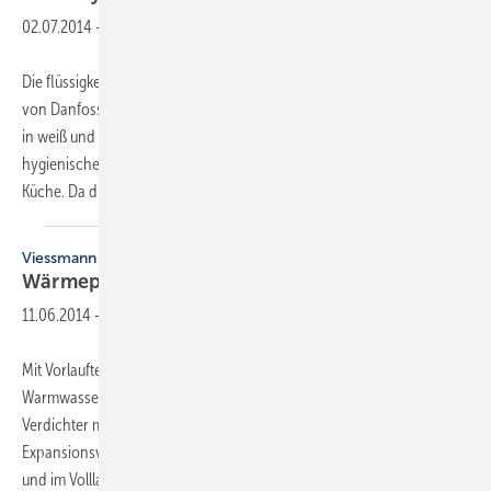
02.07.2014
-
Die flüssigkeitsgefüllten Thermostatventile im Programm Living Design
von Danfoss gibt es in verschiedenen Aufmachungen und Farben wie
in weiß und schwarz sowie im Chrom- oder Edelstahl-Look. Auch
hygienische Gründe sprechen für die Regler – vor allem in Bad und
Küche. Da die
Living-Design...
Viessmann
Wärmepumpe mit besonderem
Design
11.06.2014
-
Mit Vorlauftemperaturen bis 65 °C bietet die Vitocal 300-A hohen
Warmwasserkomfort. Gleichstromventilator, modulierender Scroll-
Verdichter mit Dampfeinspritzung und elektronische Biflow-
Expansionsventile im Kältekreis sorgen für hohe Effizienz im Teillast-
und im Volllastbetrieb. Das für
die...