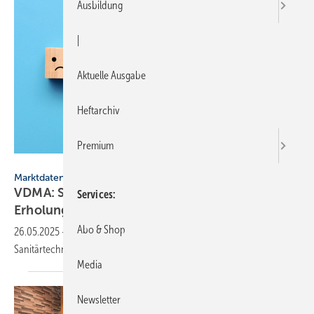
Ausbildung
|
Aktuelle Ausgabe
Heftarchiv
Premium
fidaolga - stock.adobe.com
Marktdaten
VDMA: Sanitär­indus­trie rech­net 2025 mit
Services
Erho­lung
Abo & Shop
26.05.2025
-
72 % der Mitglieder des Industrie­ver­bunds VDMA
Sanitär­technik und -design rechnen 2025 mit einem
Umsatz­plus.
Media
Newsletter