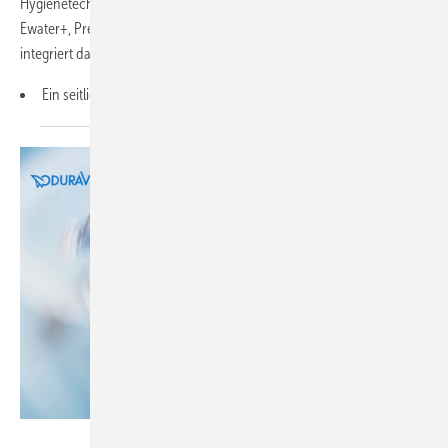
Hygienetechnologien des Anbieters in einem einzigen Dusch-WC:
Ewater+, Premist, Tornado Flush und Cefiontect. Das Modell SW
integriert darüber hinaus Funktionen wie:
Ein
seitliches...
Duravit / Dominic Thiem