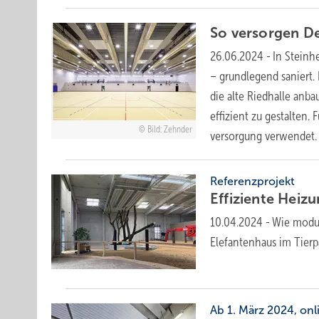
So versorgen De
26.06.2024
-
In Steinh
– grund­legend saniert.
die alte Riedhalle anb
effizient zu gestalten
Bild: Zehnder
versorgung
verwendet.
Referenzprojekt
Effiziente Heiz
10.04.2024
-
Wie modul
Elefantenhaus im Tierp
Ab 1. März 2024, onl