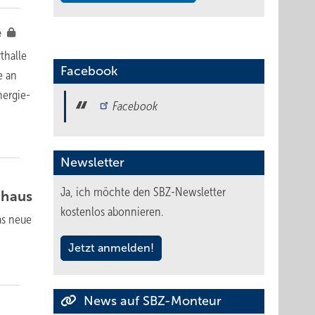
e
thalle
Facebook
e an
nergie­
Facebook
­
Newsletter
Ja, ich möchte den SBZ-Newsletter
nhaus
kostenlos abonnieren.
as neue
Jetzt anmelden!
News auf SBZ-Monteur