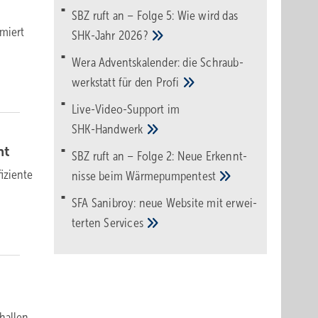
SBZ ruft an – Folge 5: Wie wird das
rmiert
SHK-Jahr
2026?
Wera Adventskalender: die Schraub­
werk­statt für den
Pro­fi
Live-Video-Support im
SHK-Handwerk
nt
SBZ ruft an – Folge 2: Neue Erkennt­
iziente
nisse beim
Wärme­pumpen­test
SFA Sanibroy: neue Web­site mit erwei­
terten
Services
hallen