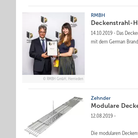
RMBH
Deckenstrahl-H
14.10.2019
-
Das Decke
mit dem German Bran
RMBH GmbH, Herrieden
Zehnder
Modulare
Decke
12.08.2019
-
Die modularen Deckens