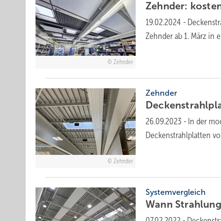
Zehnder: kosten
19.02.2024
-
Deckenstra
Zehnder ab 1. März in e
Zehnder
Zehnder
Deckenstrahlpl
26.09.2023
-
In der mo
Deckenstrahlplatten v
Zehnder
Systemvergleich
Wann Strahlun
07.02.2022
-
Deckenstra