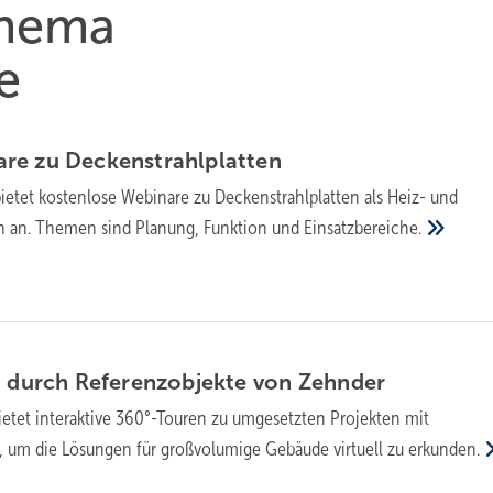
Thema
e
are zu
De­cken­strahl­plat­ten
ietet kostenlose Webinare zu Deckenstrahlplatten als Heiz- und
en an. Themen sind Planung, Funktion und
Einsatzbereiche.
 durch Re­fe­renz­ob­jek­te von
Zehn­der
etet interaktive 360°-Touren zu umgesetzten Projekten mit
, um die Lösungen für großvolumige Gebäude virtuell zu
erkunden.