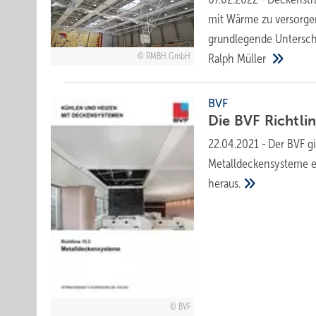
mit Wärme zu versorge
grundlegende Unterschie
RMBH GmbH
Ralph
Müller
BVF
Die BVF Richtli
22.04.2021
-
Der BVF g
Metalldeckensysteme ei
heraus.
BVF