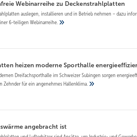
freie Webinarreihe zu
Deckenstrahlplatten
hlplatten auslegen, installieren und in Betrieb nehmen – dazu info
iner 6-teiligen
Webinarreihe.
atten heizen moderne Sporthalle
energieeffizie
dernen Dreifachsporthalle im Schweizer Subingen sorgen energieeff
on Zehnder für ein angenehmes
Hallenklima.
gswärme angebracht
ist
hlplatten und Lufterhitzer sind Ansätze, um Industrie- und Gewerbe