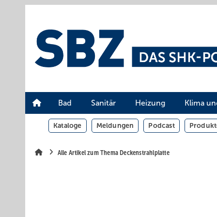
Springe
Springe
Springe
auf
auf
auf
Hauptinhalt
Hauptmenü
SiteSearch
Bad
Sanitär
Heizung
Klima un
Kataloge
Meldungen
Podcast
Produkt
Alle Artikel zum Thema Deckenstrahlplatte