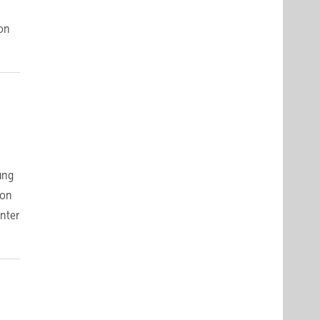
on
ung
von
Unter