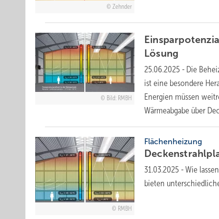
Zehnder
Einsparpotenzial
Lösung
25.06.2025
-
Die Behei
ist eine besondere Her
Energien müssen weitr
Bild: RMBH
Wärme­ abgabe über Dec
Flächenheizung
Deckenstrahlpla
31.03.2025
-
Wie lassen
bieten unterschiedlich
RMBH