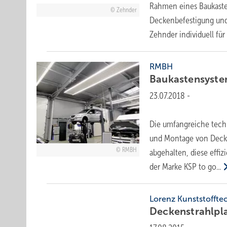
Rahmen eines Baukasten
Zehnder
Deckenbefestigung und
Zehnder individuell für
RMBH
Baukastensyste
23.07.2018
-
Die umfangreiche tech
und Montage von Decke
RMBH
abgehalten, diese effiz
der Marke KSP to
go...
Lorenz Kunststoffte
Deckenstrahlpl