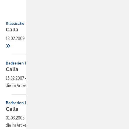
Klassische Schönheit
Calla
18.02.2009
-
Badserien Ideal Standard
Calla
15.02.2007
-
Dieser Inhalt liegt nur als PDF-Datei vor. Bitte öffnen Sie
die im Artikel verlinkte Datei, um auf den Inhalt
zuzugreifen.
Badserien Ideal Standard
Calla
01.03.2005
-
Dieser Inhalt liegt nur als PDF-Datei vor. Bitte öffnen Sie
die im Artikel verlinkte Datei, um auf den Inhalt
zuzugreifen.