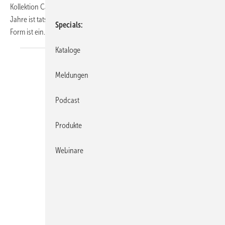
Kollektion Calla in den Sanitärbereich. Der Bad-Komfort der 90er-
Jahre ist tatsächlich 1927 entstanden. Die Wiederaufnahme dieser
Specials
Form ist
ein...
Kataloge
Meldungen
Podcast
Produkte
Webinare