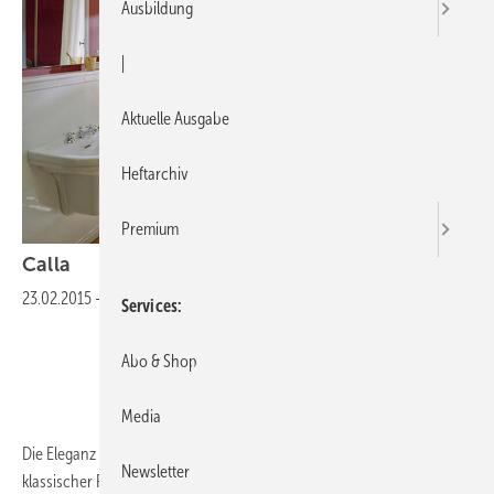
Ausbildung
|
Aktuelle Ausgabe
Heftarchiv
Premium
Calla
23.02.2015
-
Klassische Schönheit
Services
Abo & Shop
Media
Die Eleganz antiker Linien und Proportionen sowie die Harmonie
Newsletter
klassischer Formen bringt Ideal Standard mit seiner Keramik-