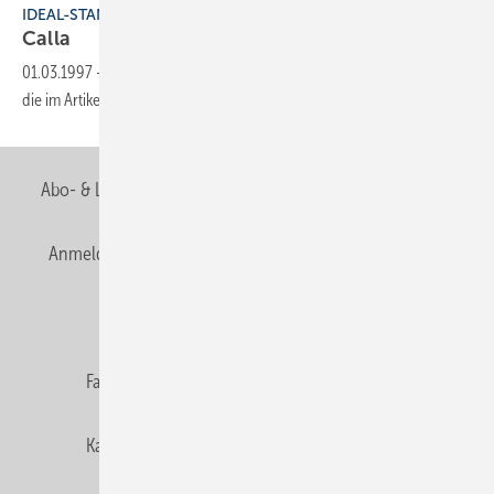
IDEAL-STANDARD-BADSERIEN
Calla
01.03.1997
-
Dieser Inhalt liegt nur als PDF-Datei vor. Bitte öffnen Sie
die im Artikel verlinkte Datei, um auf den Inhalt
zuzugreifen.
Abo- & Leserservice
AGB
Alle Inhalte chronologisch
Anmelden
Anmeldung & Registrierung
Newsletter
Datenschutz
E-Paper
Editor's choice
Fachbeiträge
Gentner Verlag
Impressum
Karriere bei Gentner
Team
Mediaservice