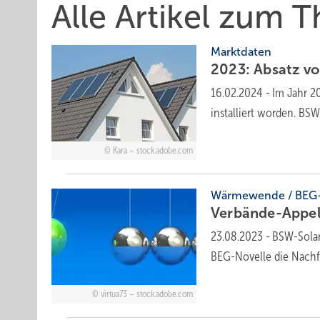
Alle Artikel zum
Marktdaten
2023: Absatz v
16.02.2024
-
Im Jahr 20
installiert worden. B
Kara – stock.adobe.com
Wärmewende / BEG-
Verbände-Appell
23.08.2023
-
BSW-Solar
BEG-Novelle die Nachf
virtua73 – stock.adobe.com