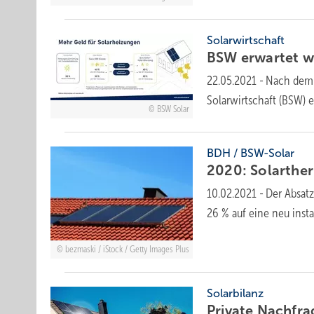
Solarwirtschaft
BSW erwartet we
22.05.2021
-
Nach dem 
Solarwirtschaft (BSW)
BSW Solar
BDH / BSW-Solar
2020: Solarther
10.02.2021
-
Der Absat
26 % auf eine neu inst
bezmaski / iStock / Getty Images Plus
Solarbilanz
Private Nachfra