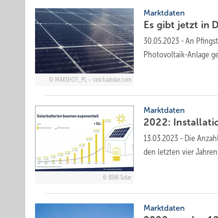
Marktdaten
Es gibt jetzt in
30.05.2023
-
An Pfings
Photovoltaik-Anlage ge
MAXSHOT_PL – stock.adobe.com
Marktdaten
2022: Installat
13.03.2023
-
Die Anzahl
den letzten vier Jahre
BSW-Solar
Marktdaten