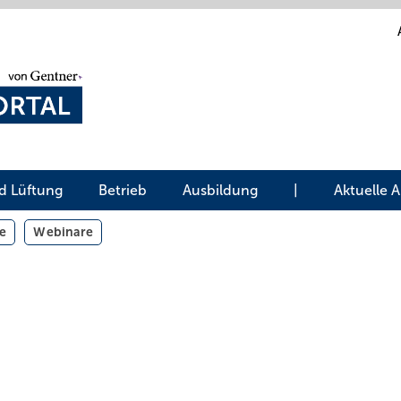
d Lüftung
Betrieb
Ausbildung
|
Aktuelle 
e
Webinare