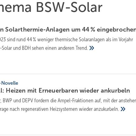
 Thema BSW-Solar
on Solar­thermie-Anlagen um 44 %
ein­ge­broche
23 sind rund 44 % weniger ther­mische Solar­anlagen als im Vor­jahr
SW-Solar und BDH sehen einen anderen
Trend.
Novelle
: Heizen mit Erneuer­baren wieder
ankurbeln
, BWP und DEPV fordern die Ampel-Fraktionen auf, mit der ansteh
rage nach regenerativen Heizsystemen wieder
anzukurbeln.