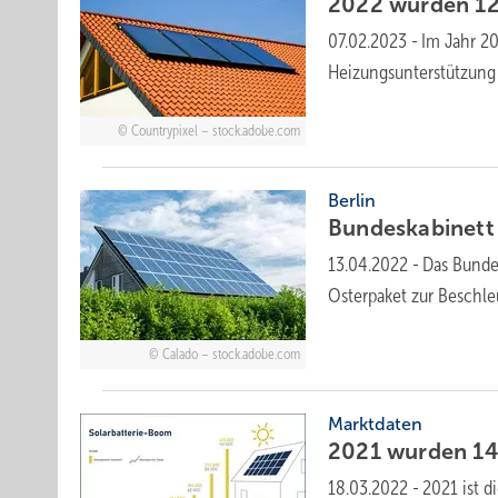
2022 wurden 1
07.02.2023
-
Im Jahr 2
Heizungsunterstützung 
Countrypixel – stock.adobe.com
Berlin
Bundeskabinett
13.04.2022
-
Das Bunde
Osterpaket zur Beschl
Calado – stock.adobe.com
Marktdaten
2021 wurden 14
18.03.2022
-
2021 ist 