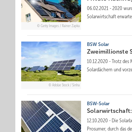
06.02.2021
-
2020 wurd
Solarwirtschaft erwartet
Getty Images / Rainer Zapka
BSW Solar
Zweimillionste 
10.12.2020
-
Trotz des 
Solardächern und vorz
Adobe Stock / Sinha
BSW-Solar
Solarwirtschaft
12.10.2020
-
Die Solarb
Prosumer, durch das d