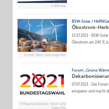
BSW-Solar
BSW-Solar / HkRNG
Ökostrom-Herku
15.07.2021
-
BSW-Solar 
Ökostrom um 240 % zu
vchal / iStock / Getty Images Plus
Forum „Grüne Wärme
Dekarbonisieru
07.07.2021
-
Das Forum 
einsparen und macht d
Margarita Cheblokova / iStock / Getty
Images Plus