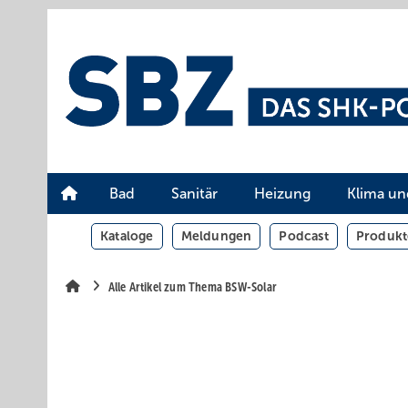
Springe
Springe
Springe
auf
auf
auf
Hauptinhalt
Hauptmenü
SiteSearch
Bad
Sanitär
Heizung
Klima un
Kataloge
Meldungen
Podcast
Produkt
Alle Artikel zum Thema BSW-Solar