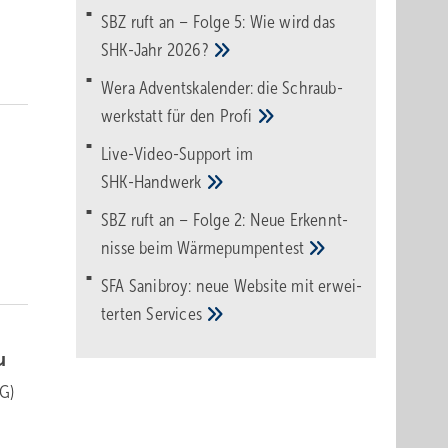
SBZ ruft an – Folge 5: Wie wird das
SHK-Jahr
2026?
Wera Adventskalender: die Schraub­
werk­statt für den
Pro­fi
Live-Video-Support im
SHK-Handwerk
SBZ ruft an – Folge 2: Neue Erkennt­
nisse beim
Wärme­pumpen­test
SFA Sanibroy: neue Web­site mit erwei­
terten
Services
u
EG)