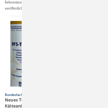
Referentenentwurf der Chemikalien-Klimaschutzverordnung
veröffentlicht.
Bundesfachschule Kälte-Klima-Technik / Collage: SBZ
Bundesfachschule Kälte-Klima-Technik
Neues Testgas für Lecksuchgeräte für
Kälteanlagen