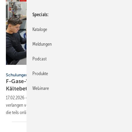
Specials
Kataloge
Meldungen
Podcast
BFS / Thomas Goettemann
Produkte
Schulungen
F-Gase-Verordnung: Sach­kun­de-Pflich­ten für
Käl­te­be­trie­be
Webinare
17.02.2026
-
Die neue F-Gase-Verordnung und ChemKlimaschutzV
verlangen verpflichtende Auffrischungsschulungen bis März 2029,
die teils online möglich
sind.