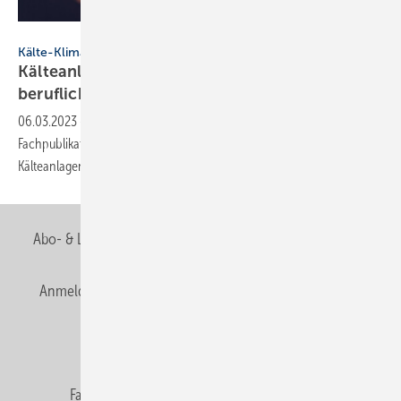
fotofabrika - stock.adobe.com
Kälte-Klima-Branche
Kälteanlagenbauer: Arbeitshilfen für die
berufliche
Praxis
06.03.2023
-
Die Bundesfachschule Kälte-Klima-Technik vertreibt
Fachpublikationen und Hilfsmittel für die tägliche Arbeit von
Kälteanlagenbauern.
Abo- & Leserservice
AGB
Alle Inhalte chronologisch
Anmelden
Anmeldung & Registrierung
Newsletter
Datenschutz
E-Paper
Editor's choice
Fachbeiträge
Gentner Verlag
Impressum