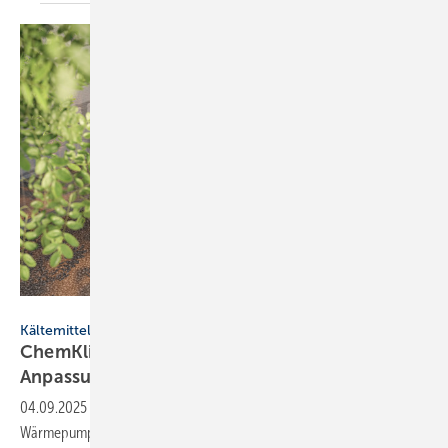
Grispb - stock.adobe.com
Kältemittel
ChemKlimaschutzV: Ver­bän­de for­dern
An­pas­sun­gen
04.09.2025
-
Ein Verbändebündnis der Kälte-, Klima- und
Wärmepumpenbranche hat eine gemeinsame Stellungnahme zum