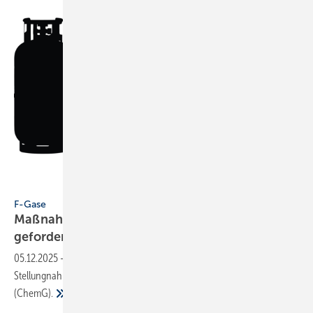
Runa - stock.adobe.com
F-Gase
Maßnahmen gegen illegalen Kältemittelhandel
gefordert
05.12.2025
-
BIV und VDKF äußern sich in einer gemein­samen
Stellung­nahme zum geplanten deut­schen Chemi­ka­lien­ge­setz
(ChemG).