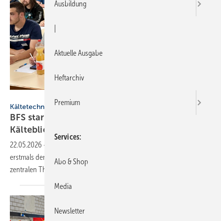
Ausbildung
|
Aktuelle Ausgabe
Heftarchiv
BFS
Premium
Kältetechnik
BFS startet Kom­pe­tenz­tag „Treff­punkt
Käl­te­blick“
Services
22.05.2026
-
Die Bundesfachschule Kälte-Klima-Technik veranstaltete
erstmals den „Treffpunkt Kälteblick“, ein neues, jährliches Forum zu
Abo & Shop
zentralen Themen der
Kältetechnik.
Media
Newsletter