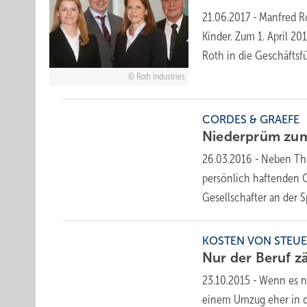
21.06.2017
-
Manfred Ro
Kinder. Zum 1. April 2
Roth in die Geschäfts
Roth Industries
CORDES & GRAEFE
Niederprüm zu
26.03.2016
-
Neben Th
persönlich haftenden G
Gesellschafter an der 
KOSTEN VON STEUE
Nur der Beruf
z
23.10.2015
-
Wenn es n
einem Umzug eher in die