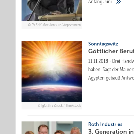
Anfang
Juni...
FV SHK Mecklenburg-Vorpommern
Sonntagswitz
Göttlicher
Beru
11.11.2018
-
Drei Handwe
haben. Sagt der Maurer
Ägypten gebaut! Antwor
IgOrZh / iStock / Thinkstock
Roth Industries
3. Generation i