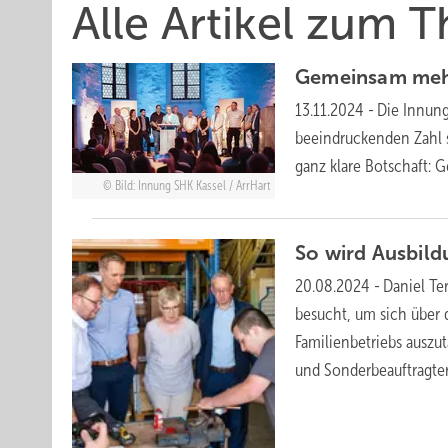
Alle Artikel zum 
Ge meinsam me
13.11.2024
-
Die Innung
beeindruckenden Zahl st
ganz klare Botschaft
Bild: Innung SHK Kassel / ArrHart
So wird Ausbil
20.08.2024
-
Daniel Te
besucht, um sich über
Familienbetriebs auszu
und Sonderbeauftragter