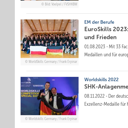
Bild: Voelpel / FVSHKBW
EM der Berufe
EuroSkills 202
und
Frieden
01.08.2023
-
Mit 33 Fa
Medaillen und für eur
WorldSkills Germany / Frank Erpinar
Worldskills 2022
SHK-Anlagenmec
08.11.2022
-
Der deutsc
Exzellenz-Medaille für
Worldskills Germany / Frank Erpinar