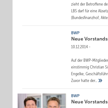
zieht der Betroffene d
LBS darf für eine Abset
(Bundesfinanzhof, Akt
BWP
Neue Vorstands­
10.12.2014
-
Auf der BWP-Mitgliede
einstimmig Christian S
Engelke, Geschäftsfüh
Zuvor hatte
der...
BWP
Neue Vorstands