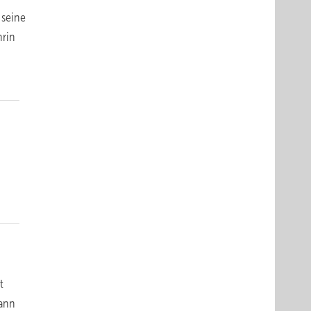
 seine
hrin
t
dann