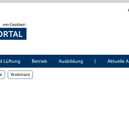
d Lüftung
Betrieb
Ausbildung
|
Aktuelle 
e
Webinare