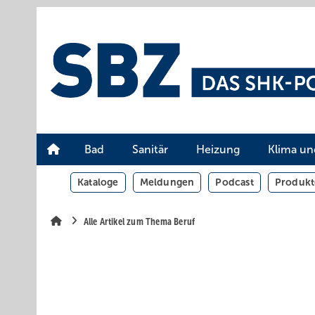
Springe
Springe
Springe
auf
auf
auf
Hauptinhalt
Hauptmenü
SiteSearch
Bad
Sanitär
Heizung
Klima un
Kataloge
Meldungen
Podcast
Produkt
Alle Artikel zum Thema Beruf