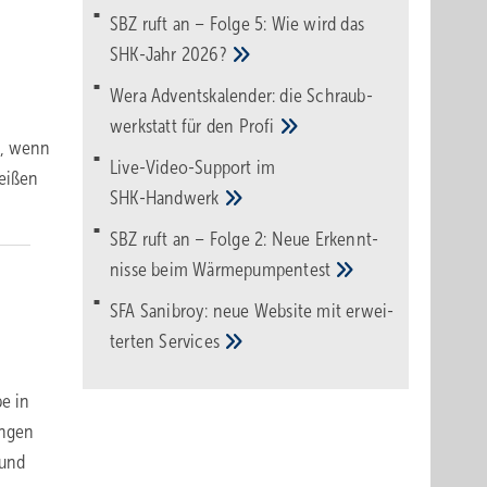
SBZ ruft an – Folge 5: Wie wird das
SHK-Jahr
2026?
Wera Adventskalender: die Schraub­
werk­statt für den
Pro­fi
lt, wenn
Live-Video-Support im
heißen
SHK-Handwerk
SBZ ruft an – Folge 2: Neue Erkennt­
nisse beim
Wärme­pumpen­test
SFA Sanibroy: neue Web­site mit erwei­
terten
Services
e in
ungen
 und