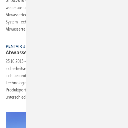
01.06.2016
-
WILO SE baut sein Geschäft in der Abwassertechnik
weiter aus und übernimmt die GVA (Gesellschaft für Verfahren der
Abwassertechnik mbH). Die GVA ist ein deutsches Unternehmen für
System-Technologien und System-Komponenten zur biologischen
Abwasserreinigung.
PENTAIR JUNG PUMPEN
Abwassertechnik mit
Köpfchen
23.10.2015
-
Smart Home Anwendungen sind in aller Munde. Gerade
sicherheitsrelevante Ereignisse wie Brand oder Hochwasser eignen
sich besonders, dem Eigenheimbesitzer den Sinn smarter
Technologien zu verdeutlichen. Pentair Jung Pumpen erweitert sein
Produktportfolio um einen smarten Funksensor FTJP, der
unterschiedliche Szenarien im Gebäude
ermöglicht.