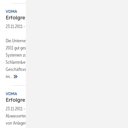
VDMA
Erfolgreich
gestartet
23.11.2011
-
Die Unternehmen der deutschen Wasser- und Abwassertechnik sind
2011 gut gestartet: Hersteller und Lieferanten von Anlagen und
Systemen zur Wasseraufbereitung, Abwasser- und
Schlammbehandlung berichten von einem erfolgreichen
Geschäftsverlauf im ersten Halbjahr. Die Unternehmen konnten
im...
VDMA
Erfolgreich
gestartet
23.11.2011
-
Die Unternehmen der deutschen Wasser- und
Abwassertechnik sind 2011 gut gestartet: Hersteller und Lieferanten
von Anlagen und Systemen zur Wasseraufbereitung, Abwasser- und