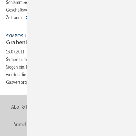
Schlammbehandlung berichten von einem erfolgreichen
Geschäftsverlauf im ersten Halbjahr. Die Unternehmen konnten im
Zeitraum...
SYMPOSIUM
Grabenlose
Leitungserneuerung
13.07.2011
-
Die Universität Siegen lädt die Fachwelt zum 6. deutschen
Symposium für grabenlose Leitungserneuerung am 06.10.2011 nach
Siegen ein. In mehr als 20 Vorträgen und einer Fachausstellung
werden die Teilnehmer über die Neuheiten der Wasser- und
Gasversorgung sowie der Abwassertechnik
informiert....
Abo- & Leserservice
AGB
Alle Inhalte chronologisch
Anmelden
Anmeldung & Registrierung
Newsletter