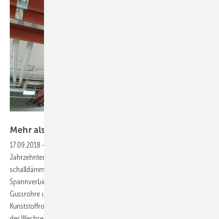
Düker
Mehr als Schall und
Rauch
17.09.2018
-
Schalldämmende Hausabflusssysteme
In den letzten
Jahrzehnten haben sich Materialien und Verbindungstechniken bei
schalldämmenden Hausabflusssystemen deutlich verändert.
Spannverbinder ersetzten die Muffenverbindungen für duktile
Gussrohre und Formstücke, während das Kleben und Schweißen bei
Kunststoffrohren um Muffensteckverbindungen ergänzt wurde. Auch
der Wechsel von stoffschlüssigen zu kraftschlüssigen