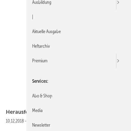
Ausbildung
|
Aktuelle Ausgabe
Heftarchiv
Premium
Services
Abo & Shop
Pentair Jung Pumpen
Media
Herausforderungen in der
Abwassertechnik
10.12.2018
-
Newsletter