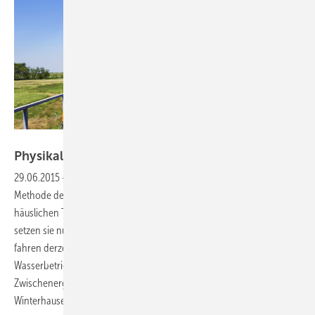
Bild: llucky78 / Thinkstock
Physikalische
Abwasserbehandlung
29.06.2015
-
Interessante Erkenntnisse
In Deutschland hat die
Methode des physikalischen Kalkschutzes vor allem einen Markt in
häuslichen Trinkwasserinstallationen. Einige Ver- und Entsorger
setzen sie nun auch großtechnisch im Abwasserbereich ein, andere
fahren derzeit entsprechende Versuche, etwa die Berliner
Wasserbetriebe. Während die Berliner von einem positiven
Zwischenergebnis sprechen, bestätigen die Klärwerker in
Winterhausen am Main bereits messbare
Erfolge.