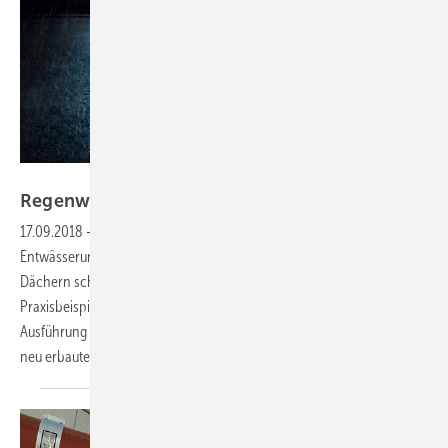
Geberit
Regenwasser mit Unterdruck
ableiten
17.09.2018
-
Volles Rohr ohne Gefälle
Mit einer Unterdruck-
Entwässerungsanlage lassen sich große Niederschlagsmengen von
Dächern schnell und effektiv ableiten. Das nachstehende
Praxisbeispiel erläutert die Herangehensweise an die Planung und
Ausführung sowie die Vorteile für die Gebäudenutzung anhand eines
neu erbauten
Logistikzentrums.