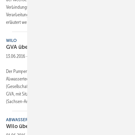
Verbindungstechniken sowie neue Installationsmethoden brachten
Verarbeitungsveränderungen mit sich, die in diesem Beitrag näher
erläutert werden.
Dietmar
Stump
WILO
GVA
übernommen
13.06.2016
-
Der Pumpenhersteller WILO SE baut sein Geschäft in der
Abwassertechnik weiter aus und übernimmt das Unternehmen GVA
(Gesellschaft für Verfahren der Abwassertechnik mbH & Co. KG). Die
GVA, mit Sitz in Wülfrath und einer Produktionsstätte in Sangerhausen
(Sachsen-Anhalt), ist ein
deutsches...
ABWASSERTECHNIK
Wilo übernimmt
GVA