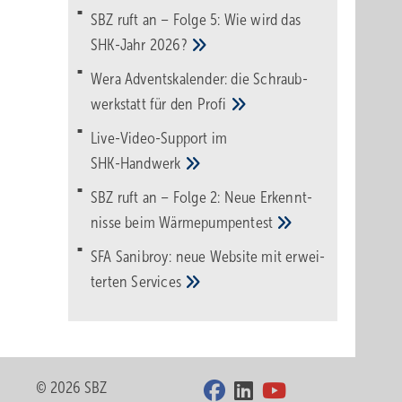
SBZ ruft an – Folge 5: Wie wird das
SHK-Jahr
2026?
Wera Adventskalender: die Schraub­
werk­statt für den
Pro­fi
Live-Video-Support im
SHK-Handwerk
SBZ ruft an – Folge 2: Neue Erkennt­
nisse beim
Wärme­pumpen­test
SFA Sanibroy: neue Web­site mit erwei­
terten
Services
© 2026 SBZ