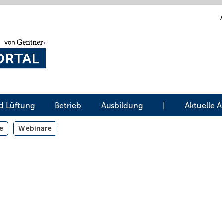
d Lüftung
Betrieb
Ausbildung
|
Aktuelle 
e
Webinare