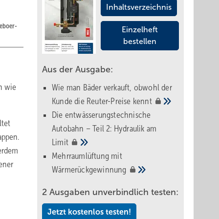
Inhaltsverzeichnis
deboer-
Einzelheft
bestellen
Aus der Ausgabe:
n wie
Wie man Bäder verkauft, obwohl der
Kunde die Reuter-Preise
kennt
Die entwässerungstechnische
ltet
Autobahn – Teil 2: Hydraulik am
appen.
Limit
ßerdem
Mehrraumlüftung mit
ener
Wärmerückgewinnung
2 Ausgaben unverbindlich testen:
Jetzt kostenlos testen!