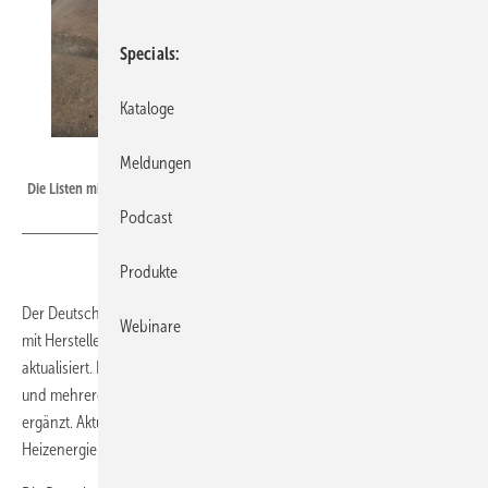
Specials
Kataloge
ÖkoFEN Heiztechnik GmbH
Meldungen
Die Listen mit Herstellerkennwerten wurden ergänzt und aktualisiert.
Podcast
Produkte
Der Deutsche Energieholz- und Pellet-Verband (DEPV) hat seine Listen
Webinare
mit Herstellerkennwerten nach DIN V 4701-10 und DIN V 18599
aktualisiert. Dabei wurden Werte weiterer Anlagen neu aufgenommen
und mehrere Werte auf Basis neuer Messungen aktualisiert oder
ergänzt. Aktualisiert wurde auch das Informationsblatt zur
Heizenergiebedarfsberechnung mit Herstellerkennwerten.