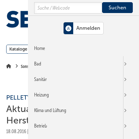
Springe
Springe
Springe
Search
auf
auf
auf
Hauptinhalt
Hauptmenü
SiteSearch
MENÜ
Home
Kataloge
Meldungen
Podcast
Produkte
Webin
Bad
Sonstiges Thema
Sanitär
Heizung
PELLETVERBAND
Aktualisierte
Klima und Lüftung
Herstellerkennwerte
Betrieb
18.08.2016
|
Druckvorschau