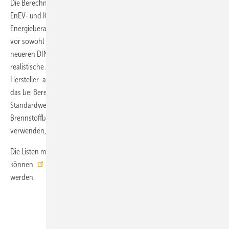
Die Berechnung des Heizenergiebedarfs von Pelletheizungen für
EnEV- und KfW-Nachweise, für Energieausweise und für die
Energieberatung sowie Gebäude- und Heizungsplanung ist nach wie
vor sowohl nach der alten Norm DIN V 4701-10 als auch nach der
neueren DIN V 18599 möglich. In beiden Fällen empfiehlt sich für eine
realistische Abschätzung des Heizenergiebedarfs die Berechnung mit
Hersteller- anstelle von Standardkennwerten. Besonders wichtig ist
das bei Berechnungen nach DIN V 4701-10: Die stark veralteten
Standardwerte der Norm DIN V 4701-10 von 2003 überschätzen den
Brennstoffbedarf moderner Pelletkessel erheblich. Sie sind nur zu
verwenden, wenn keine Herstellerwerte vorliegen.
Die Listen mit Werten von 14 Pelletkessel- und Ofenherstellern
können
hier
im Excel- und PDF-Format kostenlos heruntergeladen
werden.