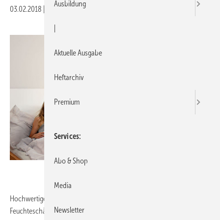
Ausbildung
03.02.2018
|
Druckvorschau
|
Aktuelle Ausgabe
Heftarchiv
Premium
Services
Abo & Shop
Siegenia
Media
Hochwertige Wandlüfter zum Schutz vor Schimmel und
Newsletter
Feuchteschäden – ideal für Neubau und Sanierung. Moderne