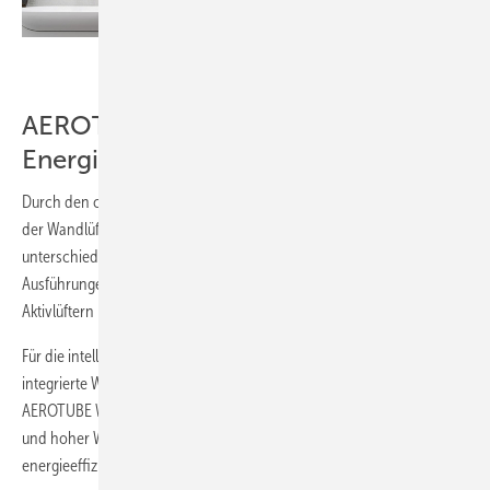
Siegenia
AEROTUBE WRG smart:
Energieeffizienz vom Feinsten
Durch den cleveren Systemaufbau in verschiedenen Varianten bietet
der Wandlüfter AEROTUBE Raumkomfort und Vielseitigkeit für die
unterschiedlichsten Anforderungen. Gewählt werden kann zwischen
Ausführungen für die Frischluftzufuhr per Druckdifferenz und
Aktivlüftern mit leistungsstarkem Gebläse.
Für die intelligente Vernetzung ohne separate Kabel und eine
integrierte Wärmerückgewinnung von bis zu 90 Prozent steht der
AEROTUBE WRG smart. Seine Paarung aus sparsamer Betriebsweise
und hoher Wärmerückgewinnung machen ihn zu einem der
energieeffizientesten Geräte seiner Klasse.