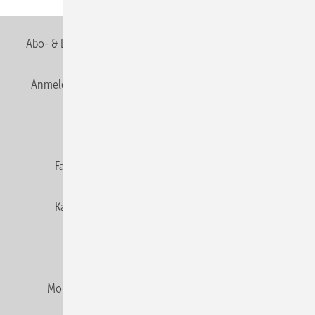
Abo- & Leserservice
AGB
Alle Inhalte chronologisch
Anmelden
Anmeldung & Registrierung
Newsletter
Datenschutz
E-Paper
Editor's choice
Fachbeiträge
Gentner Verlag
Impressum
Karriere bei Gentner
Team
Mediaservice
Mitgliedschaften und Engagement
Montagezeiten Heizung
Montagezeiten Sanitär