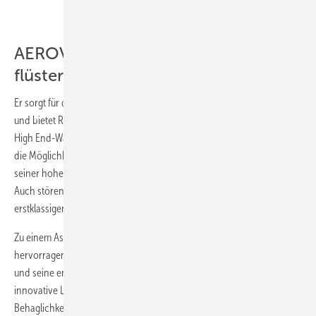
Siegenia
AEROVITAL ambience smart:
flüsterleiser Alleskönner
Er sorgt für die gefilterte Frischluftzufuhr bei geschlossenem Fenster
und bietet Raumkomfort pur: der AEROVITAL ambience smart. Der
High End-Wandlüfter überzeugt durch sein modernes, flaches Design,
die Möglichkeit zur teilweisen Versenkung in der Wand und ist trotz
seiner hohen Luftleistung von bis zu 60 m/h³ so gut wie nicht hörbar.
Auch störende Geräusche von außen bleiben dank seiner
erstklassigen Schalldämmung von bis zu 58 dB stets im Hintergrund.
Zu einem Ass in Sachen Energieeffizienz machen ihn dabei sein
hervorragender Wärmerückgewinnungsgrad von mehr als 85 Prozent
und seine energiesparenden EC-Ventilatoren. Einzigartig ist die
innovative Luftführung des Keramikwärmetauschers, die jederzeit für
Behaglichkeit sorgt.