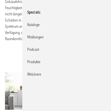
Gebäudehüllen werden zunehmend dichter und führen damit die
Feuchtigkeit und die Schadstoffe, die sich in den Räumen ansammeln,
Specials
nicht länger von alleine ab. Ohne eine kontrollierte Lüftung sind
Schäden in der Bausubstanz häufig die Folge. Mit einem breiten
Kataloge
Spektrum an Wandlüftern stellt SIEGENIA leistungsstarke Lösungen zur
Verfügung, die sich für Neubau und Renovierung eignen und mehr
Meldungen
Raumkomfort durch Lüftung und Energieeffizienz schaffen.
Podcast
Produkte
Webinare