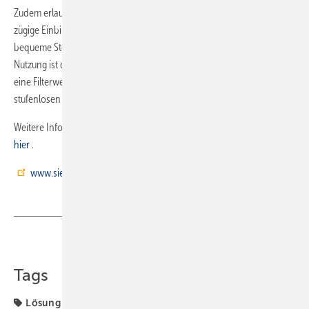
Zudem erlaubt er über das serienmäßig integrierte WLAN-Modul die
zügige Einbindung in die SIEGENIA Comfort App und damit die
bequeme Steuerung per Smartphone oder Tablet. Auch die tägliche
Nutzung ist denkbar einfach. Dafür sorgen eine LED-Statusanzeige,
eine Filterwechselanzeige direkt am Gerät und die Möglichkeit zur
stufenlosen Steuerung der Lüftungsintensität.
Weitere Infos und Produktfilme zum AEROTUBE-System
finden Sie
hier
.
www.siegenia.com
Teilen
Link kopieren
Tags
Lösung
Raumklima