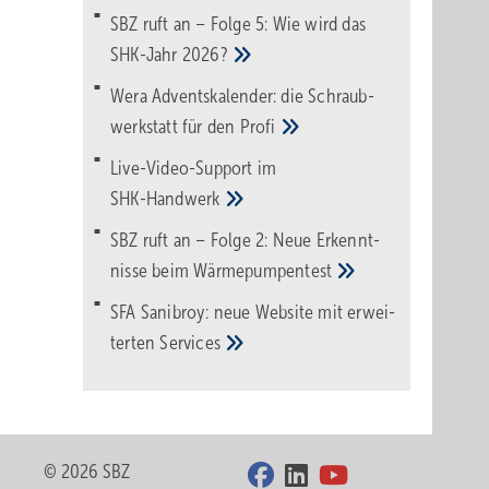
SBZ ruft an – Folge 5: Wie wird das
SHK-Jahr
2026?
Wera Adventskalender: die Schraub­
werk­statt für den
Pro­fi
Live-Video-Support im
SHK-Handwerk
SBZ ruft an – Folge 2: Neue Erkennt­
nisse beim
Wärme­pumpen­test
SFA Sanibroy: neue Web­site mit erwei­
terten
Services
© 2026 SBZ