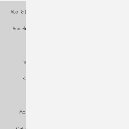
Abo- & Leserservice
AGB
Alle Inhalte chronologisch
Anmelden
Anmeldung & Registrierung
Newsletter
Datenschutz
E-Paper
Editor's choice
Fachbeiträge
Gentner Verlag
Impressum
Karriere bei Gentner
Team
Mediaservice
Mitgliedschaften und Engagement
Montagezeiten Heizung
Montagezeiten Sanitär
Online Mediadaten
Privacy Manager
RSS-Feed