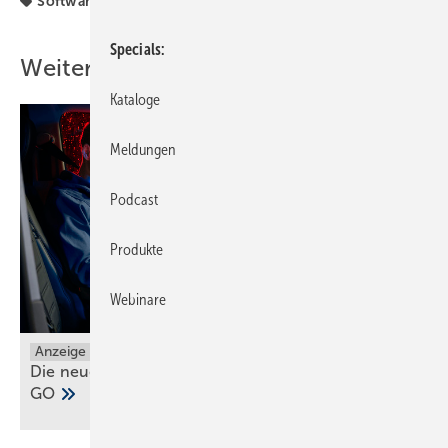
Software + Kommunikation
Specials
Weitere Inhalte
Kataloge
Meldungen
Podcast
Produkte
Webinare
Anzeige
Die neuen Grundfos ALPHA1 GO und ALPHA2
GO