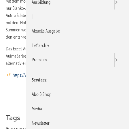
Mit dem mobilen Excel-Aufmaß von Streit Datentechnik können nicht
Ausbildung
nur Blanko-Aufmaßblätter gedruckt werden, sondern auch die
Aufmaßdaten gleich erfasst, ausgedruckt oder versendet werden, z.B.
|
mit dem Notebook direkt von der Baustelle aus. Alle erforderlichen
Summen werden automatisch ermittelt und – falls gewünscht – mit
Aktuelle Ausgabe
den entsprechenden Positionen im Leistungsverzeichnis verglichen.
Heftarchiv
Das Excel-Aufmaß enthält eine Reihe von Neuentwicklungen, die die
Aufmaßarbeit erleichtern. Reicht das DIN-A4-Format nicht aus, steht
Premium
alternativ eine DIN-A3-Variante zur Verfügung.
https://www.streit-software.de/
Services
Abo & Shop
Teilen
Link kopieren
Media
Tags
Newsletter