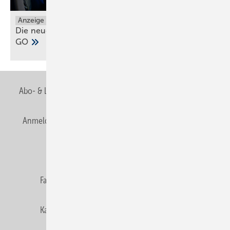
Anzeige
Die neuen Grundfos ALPHA1 GO und ALPHA2
GO
Abo- & Leserservice
AGB
Alle Inhalte chronologisch
Anmelden
Anmeldung & Registrierung
Newsletter
Datenschutz
E-Paper
Editor's choice
Fachbeiträge
Gentner Verlag
Impressum
Karriere bei Gentner
Team
Mediaservice