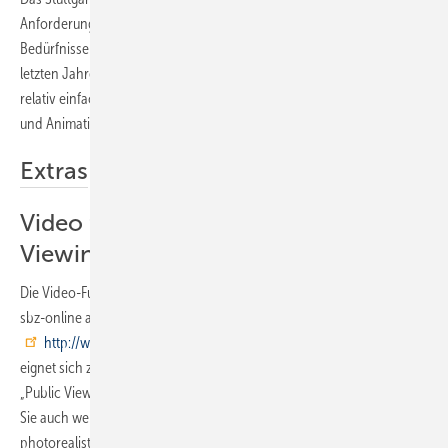
Anforderungen von Handwerkern und Planern konzentriert. Auf die
Bedürfnisse der Praxis zugeschnitten, wurde die Bedienung in den
letzten Jahren erheblich vereinfacht. Die Planungsideen können
relativ einfach umgesetzt und in verkaufsfördernden Darstellungen
und Animationen dem Kunden näher gebracht werden.
Extras
Video für Daheim oder Public
Viewing
Die Video-Funktion und den Panorama-Viewer können Sie sich auf
sbz-­online ansehen. Das Bad-Video kann mit Palette-Cad (
http://www.palette.de
) „per Tastendruck“ erstellt werden. Es
eignet sich zur Betrachtung des Kunden zu Hause oder auch für ein
„Public Viewing“ an der Großleinwand. Unter unseren ­Extras finden
Sie auch weitere Bad­planungen in künstlerischer und
photorealistischer Darstellung.