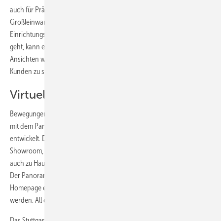
auch für Präsentationen. Quasi ein Public Viewing an der
Großleinwand, bei dem der Kunde live an der Entstehung seines
Einrichtungswunsches teilnehmen kann. Bevor der Planer ins Detail
geht, kann er über ein „Cockpit“ in Palette CAD einstellen, welche
Ansichten während des Planungsvorgangs auf der Leinwand für den
Kunden zu sehen sein sollen.
Virtueller Showroom inklusive
Bewegungen im Raum wecken den Ent­deckergeist. Dafür hat Palette
mit dem Panorama Viewer eine Lösung mit schlankem Datenvolumen
entwickelt. Der Panorama-Player ist praktisch ein virtueller
Showroom, der keinen Platz benötigt. Mit seiner Hilfe kann der Kunde
auch zu Hause ohne Programm seinen Auftrag am PC visualisieren.
Der Panorama-Viewer kann außerdem auf der Handwerker-
Homepage eingebunden und damit deren Inhalt deutlich aufgewertet
werden. All diese Tools gibt es ohne Aufpreis.
Das Stuttgarter Software-Unternehmen hat sich auf die