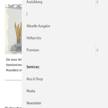
Ausbildung
|
Aktuelle Ausgabe
Heftarchiv
Premium
Die neue Version 7.3 von ­Palette lässt CADZeichnungen wie
Handzeichnungen wirken. Sie können aus der Planung heraus mit einem
Services
Mausklick erzeugt werden.
Abo & Shop
Media
Newsletter