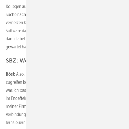
Kollegen aus dem SHK-Bereich. Und ich war schon länger auf der
Suche nach Systemen, mit denen wir unseren Kundendienst
vernetzen können. Dann erreichte uns die Nachricht, dass Label
Software dabei ist, etwas in dieser Richtung zu entwickeln. Und als
dann Label Mobile rauskam, war das genau das, worauf wir
gewartet hatten.
SBZ: Welche Vorteile hat das für Sie?
Bösl:
Also, ich muss kurzfristig auf Dokumente oder Adressen
zugreifen können, zum Beispiel wenn ich Rückfragen habe. Und
was ich total überzeugend finde, ist die Geschwindigkeit. Ich hatte
im Endeffekt auch vor Label Mobile schon Zugriff auf die Daten
meiner Firma. Wir haben dafür eine Software verwendet – eine VPN-
Verbindung, mit der ich den Rechner in der Firma unterwegs
fernsteuern kann. Der Nachteil dabei war, dass das System sehr