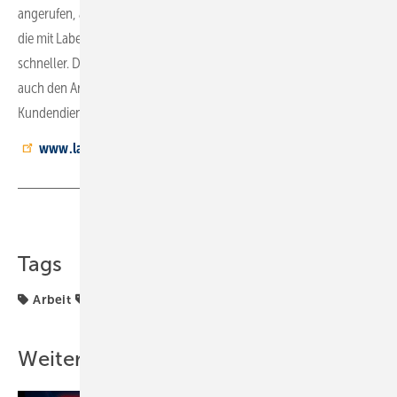
angerufen, aber ihre Nummer nicht hinterlassen hat, dann finde ich
die mit Label Mobile genauso wie am PC – nur sogar noch
schneller. Das spart nicht nur viele Anrufe im Büro, es verbessert
auch den Arbeitsablauf und stärkt die Kompetenz der
Kundendienstmonteure.
www.label-software.de
Teilen
Link kopieren
Tags
Arbeit
Label
Software + Kommunikation
Weitere Inhalte