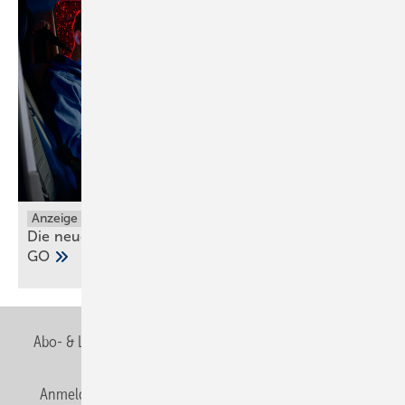
Anzeige
Die neuen Grundfos ALPHA1 GO und ALPHA2
GO
Abo- & Leserservice
AGB
Alle Inhalte chronologisch
Anmelden
Anmeldung & Registrierung
Newsletter