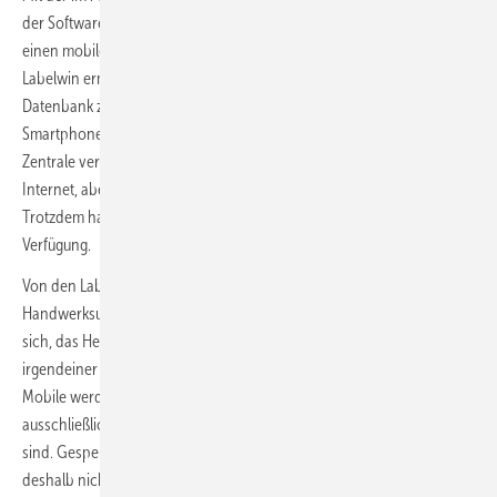
der Softwareanbieter Label Software ein Werkzeug entwickelt, das
einen mobilen Zugriff auf die eigenen Daten der Branchensoftware
Labelwin ermöglicht. Der Anwender kann von überall auf seine
Datenbank zugreifen, ohne ein Sicherheitsrisiko einzugehen.
Smartphone, Tablet oder auch Laptop sind direkt mit Labelwin in der
Zentrale verbunden. Der Datentransport erfolgt zwar über das
Internet, aber verschlüsselt und ohne Speicherung in der Cloud.
Trotzdem hat der Anwender die gewünschten Daten in Echtzeit zur
Verfügung.
Von den Labelwin-Anwendern arbeiten nur wenige
Handwerksunternehmen komplett in der Cloud. Denn viele scheuen
sich, das Herzstück eines Unternehmens, die Datenbank, in
irgendeiner Form im Internet abzulegen. Beim Einsatz von Label
Mobile werden nur die benötigten Daten übertragen, sodass sie
ausschließlich auf den gerade genutzten mobilen Geräten verfügbar
sind. Gespeichert werden sie nur in der Firmenzentrale und können
deshalb nicht von Unbefugten abgegriffen werden.