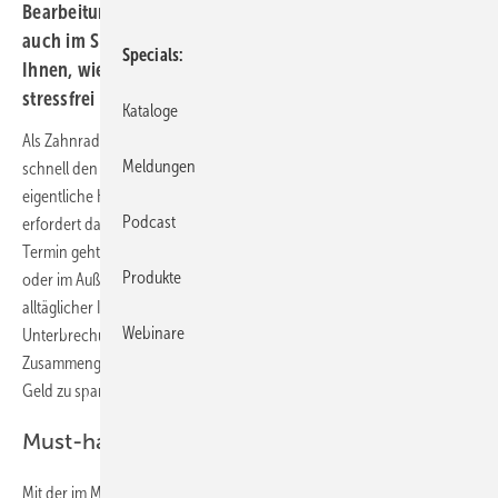
Bearbeitung von Dokumenten von unterwegs werden
auch im SHK-Fachhandwerk immer wichtiger. Wir zeigen
Specials
Ihnen, wie Sie Ihren Arbeitsalltag mithilfe einer App
stressfrei und effektiv gestalten.
Kataloge
Als Zahnrad im Getriebe eines Handwerksbetriebes verliert man
Meldungen
schnell den Blick für die Dinge, die getan werden müssen, damit das
eigentliche Handwerk überhaupt passieren kann. Jeder Anruf
Podcast
erfordert das Finden und Wählen einer Nummer, jedem eingehaltenen
Termin geht ein Kalendereintrag voraus. Insbesondere beim Kunden
Produkte
oder im Außendienst fließt schnell viel Zeit in die Organisation
alltäglicher Informationen. Für sich alleine sind diese einzelnen
Webinare
Unterbrechungen und Verzögerungen nur Kleinigkeiten.
Zusammengenommen wird aber klar, dass hier viel Zeit, Nerven und
Geld zu sparen sind.
Must-have-App
Mit der im Mai 2019 auf den Markt gekommenen App Label Mobile hat