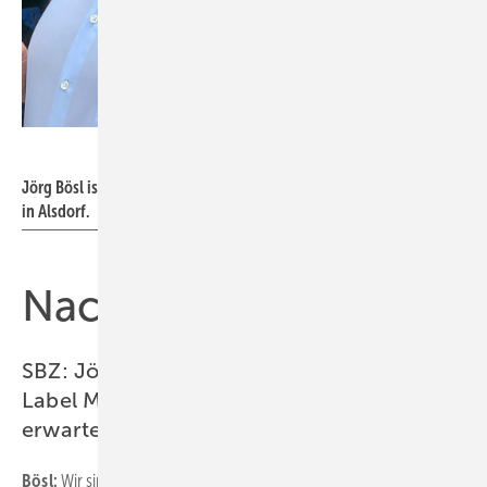
Bild: Label Software
Jörg Bösl ist Geschäftsführer der Bösl Sanitär- & Heizungstechnik
in Alsdorf.
Nachgefragt
SBZ: Jörg Bösl, Sie nutzen seit Mai 2019
Label Mobile. Was haben Sie von der App
erwartet?
Bösl:
Wir sind Teil eines Arbeitskreises, einer Gruppe mit anderen