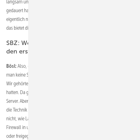
langsam und umständlich war, weil der Einwahlprozess so lange
gedauert hat. Meine Monteure und ich brauchen unterwegs ja
eigentlich nur die Daten aus der Labelwin-Datenbank. Und genau
das bietet die App. Schnell und effektiv.
SBZ: Welchen Eindruck haben Sie nach
den ersten Wochen gewonnen?
Bösl:
Also, der erste Eindruck war richtig gut! Das ist so easy, dass
man keine Schulung oder so braucht, das war alles selbsterklärend.
Wir gehörten zu den wenigen, die Zugriff auf die Beta-Testversion
hatten. Da gab es hin und wieder noch Schwierigkeiten mit dem
Server. Aber es ist ja klar, dass am Anfang so etwas passiert. Solange
die Technik die Arbeit entlastet, ist das viel Geld wert. Und ich weiß
nicht, wie Label Mobile das macht, aber es hat sich direkt mit der
Firewall in unserem Büro verstanden. Da musste nichts geöffnet
oder freigegeben werden. Wenn beispielsweise Frau Müller