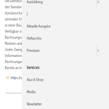
Die betriebswirtschaftliche Software Mosaik beinhaltet ab sofort in
Ausbildung
der Standardversion die Projektakte. Sie erleichtert die Informa­
tionsbeschaffung zu Projekten im Büroalltag, da alle Daten an einer
|
zentralen Stelle zusammengeführt werden. Die Informationen werden
in einer Baumstruktur in chronologischer Reihenfolge abgebildet.
Aktuelle Ausgabe
Verfügbar sind die Daten aus Dokumenten und Dateien,
Rechnungsausgangs- und Rechnungseingängen, der Nachkalkulation,
Heftarchiv
Notizen und Terminen sowie Historien zum ausgewählten Projekt.
Jeder Zweig innerhalb der Projektakte zeigt korrespondierende
Premium
Informationen. Des Weiteren können Angebote, Aufträge und
Rechnungen direkt aus der Projektakte heraus aufgerufen werden.
Services
Bereits archivierte Vorgänge werden farblich gekennzeichnet.
https://www.moser.de/
Abo & Shop
Media
Teilen
Link kopieren
Newsletter