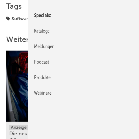
Tags
Specials
Software + Kommunikation
Kataloge
Weitere Inhalte
Meldungen
Podcast
Produkte
Webinare
Anzeige
Die neuen Grundfos ALPHA1 GO und ALPHA2