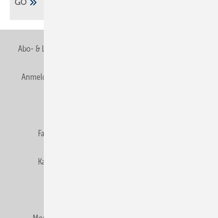
GO
Abo- & Leserservice
AGB
Alle Inhalte chronologisch
Anmelden
Anmeldung & Registrierung
Newsletter
Datenschutz
E-Paper
Editor's choice
Fachbeiträge
Gentner Verlag
Impressum
Karriere bei Gentner
Team
Mediaservice
Mitgliedschaften und Engagement
Montagezeiten Heizung
Montagezeiten Sanitär