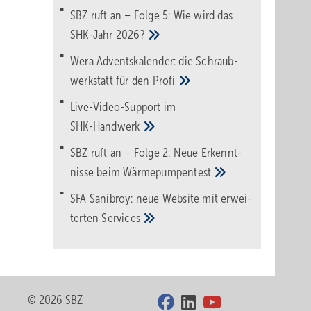
SBZ ruft an – Folge 5: Wie wird das
SHK-Jahr
2026?
Wera Adventskalender: die Schraub­
werk­statt für den
Pro­fi
Live-Video-Support im
SHK-Handwerk
SBZ ruft an – Folge 2: Neue Erkennt­
nisse beim
Wärme­pumpen­test
SFA Sanibroy: neue Web­site mit erwei­
terten
Services
© 2026 SBZ