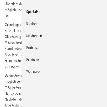
Übersicht der Gesamtsituation der Firma sind mit einem Mausklick
möglich und zeigen dem Nutzer auf, wie seine Firma aktuell aufgestellt
Specials
ist.
Kataloge
Grundlage dafür ist, dass vor jedem Auftrag, Objekt bzw. einer neuen
Baustelle eine Vorkalkulation zwingend eingegeben werden muss.
Meldungen
Gleichzeitig ist es von Bedeutung, dass fortlaufend auch
Mitarbeiterdaten, Arbeitszeiten, Kontostände etc. auf den neuesten
Podcast
Stand gebracht werden. Dies beinhaltet Posten wie die kalkulierte
Arbeitszeit, die Kosten für Materialeinkauf sowie -verkauf und
Produkte
Fremdleistungen. Im Ergebnis erfährt der Nutzer, ob der Auftrag
betriebswirtschaftlich rentabel ist.
Webinare
Da die Anwendung bzw. der tägliche Aufwand mit Neos1 so gering wie
möglich sein sollte, werden täglich die Arbeitsstunden des
Mitarbeiters automatisch auf dessen jeweiliger Baustelle über sein
Handy oder an seinem Arbeitsplatz über den PC eingetragen.
Nachdem der Meister oder Firmeninhaber die geleisteten
Arbeitsstunden des Mitarbeiters kontrolliert und im Programm