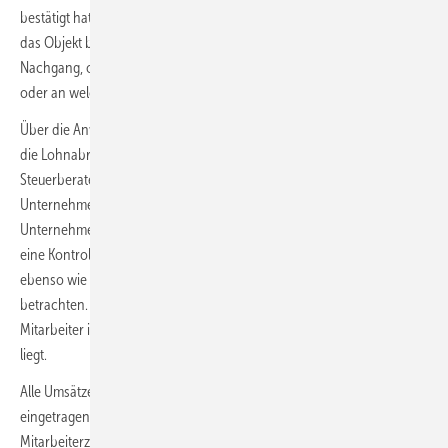
bestätigt hat, sind diese Arbeitszeiten automatisch auf die Baustelle,
das Objekt bzw. die Dienstleistung gebucht. So sieht man auch im
Nachgang, ob die angedachte Kalkulation eingehalten werden konnte
oder an welcher Stelle Verbesserungspotenzial besteht.
Über die Anwendung werden auch die monatlichen Stundenzettel für
die Lohnabrechnung erstellt und können so direkt an den
Steuerberater weitergeleitet werden. Jedes solide agierende
Unternehmen definiert Jahres- bzw. Monatsziele, um den Erfolg des
Unternehmens nicht dem Zufall zu überlassen. Auch hier hat Neos1
eine Kontrollfunktion geschaffen, die es ermöglicht, die Firmenziele
ebenso wie auch die Ziele eines jeden Mitarbeiters täglich zu
betrachten. Dadurch wird frühzeitig erkannt, ob die Firma oder der
Mitarbeiter im Trend für die gesteckten Umsatz- und Verkaufsziele
liegt.
Alle Umsätze müssen vom verantwortlichen Sachbearbeiter
eingetragen werden. Somit ist die Kontrolle von Mitarbeitern und
Mitarbeiterzielen sofort ersichtlich. Der Vorgesetzte kann aber auch