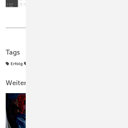
Bild: Neos1
Teilen
Link kopieren
Tags
Erfolg
Software + Kommunikation
Weitere Inhalte