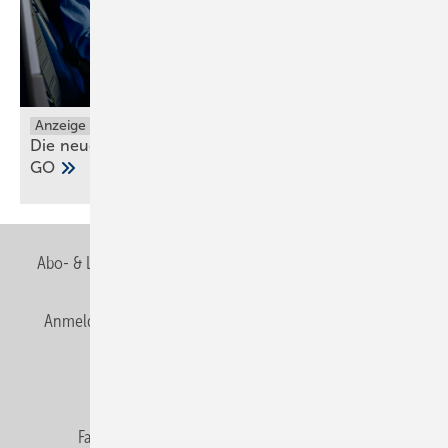
Anzeige
Die neuen Grundfos ALPHA1 GO und ALPHA2
GO
Abo- & Leserservice
AGB
Alle Inhalte chronologisch
Anmelden
Anmeldung & Registrierung
Newsletter
Datenschutz
E-Paper
Editor's choice
Fachbeiträge
Gentner Verlag
Impressum