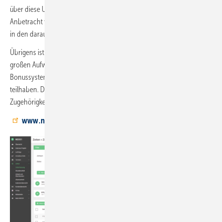
über diese Umsatzzahlen erkennen, wie sich die Situation in
Anbetracht von Arbeitsauslastung und dem zu erwartenden Gewinn
in den darauffolgenden Monaten entwickeln wird.
Übrigens ist mit diesem Tool ein Bonussystem für Mitarbeiter ohne
großen Aufwand einzurichten. Lassen Sie Ihre Mitarbeiter durch ein
Bonussystem am wirtschaftlichen Erfolg Ihres Unternehmens
teilhaben. Das motiviert und stärkt gleichzeitig ihr Identifikations- und
Zugehörigkeitsgefühl mit respektive zu dem Unternehmen.
www.novo-group.world/marken/­novocontrol/