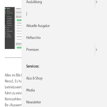
Ausbildung
|
Aktuelle Ausgabe
Heftarchiv
Premium
Bild: Neos1
Services
Alles im Blick und unter Kontrolle, das verspricht die Anwendung
Abo & Shop
Neos1. Es handelt sich um eine Software, mit der sich taggenaue
betriebswirtschaftliche Zahlen zur eigenen Firma ermitteln lassen. Das
Media
führt zu einem detaillierten Überblick, der entscheidungsfördernde
Kennzahlen berücksichtigt. Sowohl das Einsehen und die
Newsletter
Be-/Auswertung von Einzelaufträgen als auch eine komplette