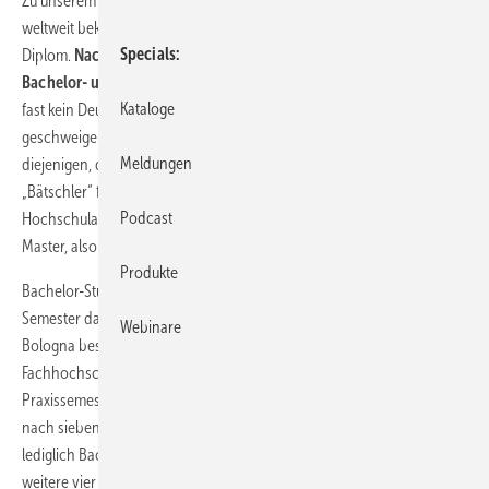
Zu unserem Leidwesen gab es vor Bologna den eingeführten und
weltweit bekannten sowie geschätzten Hochschulabschluss mit
Specials
Diplom.
Nach der Bolognese-Behandlung gibt es nur noch
Bachelor- und Master-Abschlüsse.
Dabei spielt es keine Rolle, dass
Kataloge
fast kein Deutschsprachiger den Titel Bachelor aussprechen,
geschweige denn richtig aussprechen kann. Früher hielten,
Meldungen
diejenigen, die im Englischunterricht aufgepasst hatten, den
„Bätschler“ für einen Junggesellen. Heute ist er oder sie ein
Podcast
Hochschulabgänger – zweiter Klasse! Erstklassig sind hingegen die
Master, also die Meister ihres Faches.
Produkte
Bachelor-Studiengänge können jetzt zwischen sechs und acht
Semester dauern. Da muss die Frage gestattet sein, was durch
Webinare
Bologna besser wurde? Vorher erreichte ein Student an einer
Fachhochschule (FH) nach acht oder neun Semestern inklusive zwei
Praxissemestern den anerkannten Abschluss „Diplom“. Heute ist er
nach sieben oder acht Semestern (inklusive einem Praxissemester)
lediglich Bachelor. Um den höchsten Abschluss zu erreichen, muss er
weitere vier bis fünf Semester anhängen.