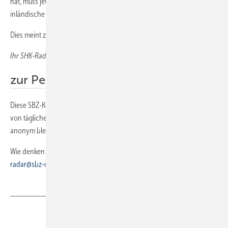
hat, muss jetzt Farbe bekennen und gezielt Bachelors einstellen, damit
inländische Studierende nicht das Nachsehen haben.
Dies meint zumindest
Ihr SHK-Radar
zur Person
Diese SBZ-Kolumne wird von Brancheninsidern geschrieben, die frei
von täglichen Zwängen zum Nachdenken anregen und deshalb
anonym bleiben möchten.
Wie denken Sie über den Beitrag? Senden Sie Ihre Meinung an
shk-
radar@sbz-online.de
Teilen
Link kopieren