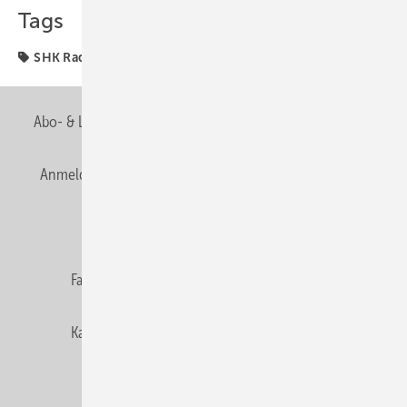
Tags
SHK Radar
Abo- & Leserservice
AGB
Alle Inhalte chronologisch
Anmelden
Anmeldung & Registrierung
Newsletter
Datenschutz
E-Paper
Editor's choice
Fachbeiträge
Gentner Verlag
Impressum
Karriere bei Gentner
Team
Mediaservice
Mitgliedschaften und Engagement