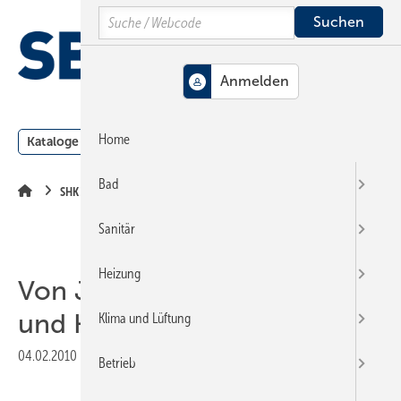
Springe
Springe
Springe
Search
auf
auf
auf
Hauptinhalt
Hauptmenü
SiteSearch
MENÜ
Home
Kataloge
Meldungen
Podcast
Produkte
Webin
Bad
SHK Radar
Sanitär
Heizung
Von Junggesellen, Meistern
und Hackfleischsoße
Klima und Lüftung
04.02.2010
|
Veröffentlicht in
Ausgabe 04-2010
|
Druckvorschau
Betrieb