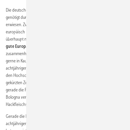
Die deutsche Politik hat, getrieben von der inländischen Industrie und
genötigt durch Brüssel, ohne Not den Absolventen einen Bärendienst
erwiesen. Zwar sind die Abschlüsse nunmehr dem Titel nach
europäisch und teilweise international vergleichbar. Die Inhalte aber
überhaupt nicht. Wir haben wieder einmal bewiesen,
dass wir als
gute Europäer bis zur Selbstverleugnung gehen
und damit
zusammenhängende Wettbewerbsnachteile für unseren Nachwuchs
gerne in Kauf nehmen. Denn ähnlich wie bei der Einführung des
achtjährigen Gymnasiums haben es die Lehrplanverantwortlichen an
den Hochschulen nicht vermocht, die Lehrinhalte dem neuen
gekürzten Zeitvorgaben anzupassen. Der gute Weg, auf dem sich
gerade die Fachhochschulen vor der Reform befanden, ist durch
Bologna verlassen worden, was wahrscheinlich an der dicken
Hackfleischsoßen-Schicht liegt!
Gerade die Industrie, die – ähnlich wie bei der Einführung des
achtjährigen Gymnasiums – am lautesten nach Reformen geschrien