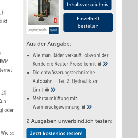
Inhaltsverzeichnis
ich
Einzelheft
dukt
bestellen
Aus der Ausgabe:
n
Wie man Bäder verkauft, obwohl der
 HWM,
Kunde die Reuter-Preise
kennt
ternet
Die entwässerungstechnische
Autobahn – Teil 2: Hydraulik am
Limit
p 20
Mehrraumlüftung mit
Kuh
Wärmerückgewinnung
g) oder
2 Ausgaben unverbindlich testen:
 Wie so
Jetzt kostenlos testen!