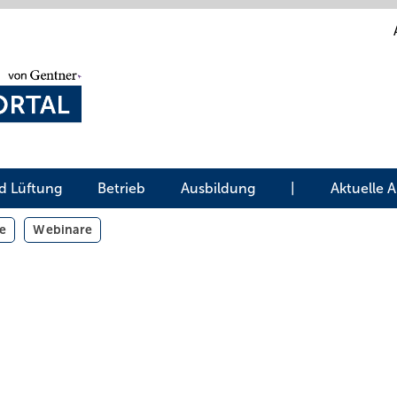
d Lüftung
Betrieb
Ausbildung
|
Aktuelle 
e
Webinare