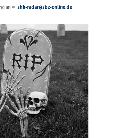
ung an
shk-radar@sbz-online.de