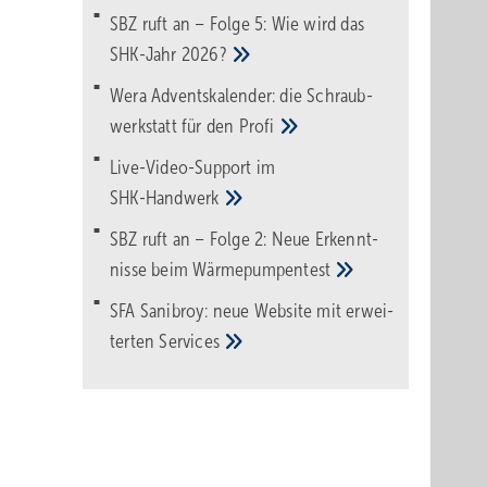
SBZ ruft an – Folge 5: Wie wird das
SHK-Jahr
2026?
Wera Adventskalender: die Schraub­
werk­statt für den
Pro­fi
Live-Video-Support im
SHK-Handwerk
SBZ ruft an – Folge 2: Neue Erkennt­
nisse beim
Wärme­pumpen­test
SFA Sanibroy: neue Web­site mit erwei­
terten
Services