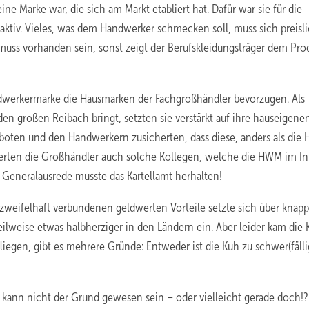
ine Marke war, die sich am Markt etabliert hat. Dafür war sie für die
traktiv. Vieles, was dem Handwerker schmecken soll, muss sich preisl
ss vorhanden sein, sonst zeigt der Berufskleidungsträger dem Pro
ndwerkermarke die Hausmarken der Fachgroßhändler bevorzugen. Als
n großen Reibach bringt, setzten sie verstärkt auf ihre hauseigene
nboten und den Handwerkern zusicherten, dass diese, anders als die
ieferten die Großhändler auch solche Kollegen, welche die HWM im In
s Generalausrede musste das Kartellamt herhalten!
zweifelhaft verbundenen geldwerten Vorteile setzte sich über knap
ilweise etwas halbherziger in den Ländern ein. Aber leider kam die 
liegen, gibt es mehrere Gründe: Entweder ist die Kuh zu schwer(fälli
s kann nicht der Grund gewesen sein – oder vielleicht gerade doch!?