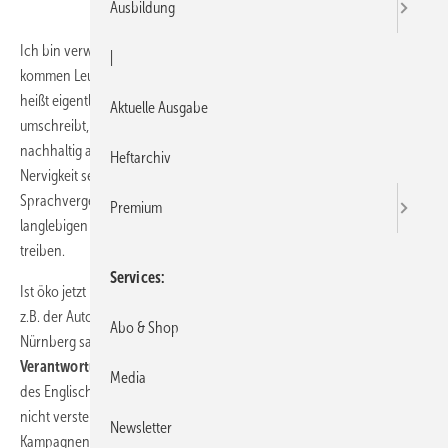
Ausbildung
Ich bin verwirrt! Bisher dachte ich, öko ist grün. Nach und nach
|
kommen Leute daher und sagen öko sei blau, weil nachhaltig. Was
heißt eigentlich nachhaltig? Dieses Modewort, das Dinge neudeutsch
Aktuelle Ausgabe
umschreibt, die es schon seit Jahrhunderten gibt! Das Einzige, was
nachhaltig an dem Wort Nachhaltigkeit ist, ist die andauernde
Heftarchiv
Nervigkeit seiner fortwährenden Benutzung durch oberschlaue
Sprachvergewaltiger, die die Menschen mit ihrer vermeintlich
Premium
langlebigen Wortwahl an den Rand des immerwährenden Wahnsinns
treiben.
Services
Ist öko jetzt blau? In unserer Branche ahmt man nun Blau-Kampagnen
z.B. der Automobilhersteller nach. Auf den Messen in Essen und
Abo & Shop
Nürnberg sah man Plakate mit
Blue Responsibility – blaue
Verantwortung. „Was bedeutet das?“
werden diejenigen fragen, die
Media
des Englischen mächtig sind. Anderen ist es eh wurst, da sie es gar
nicht verstehen, obwohl sie, wie man von den
Newsletter
Kampagnenverantwortlichen hört, eigentlich die Zielgruppe sind, die