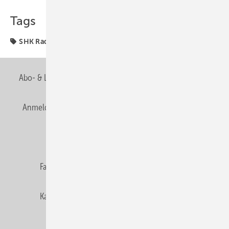
Tags
SHK Radar
Abo- & Leserservice
AGB
Alle Inhalte chronologisch
Anmelden
Anmeldung & Registrierung
Newsletter
Datenschutz
E-Paper
Editor's choice
Fachbeiträge
Gentner Verlag
Impressum
Karriere bei Gentner
Team
Mediaservice
Mitgliedschaften und Engagement