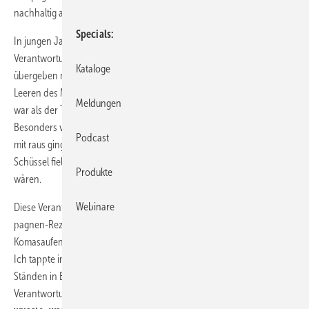
nachhaltig angesprochen werden soll.
Specials
In jungen Jahren, ca. zwischen16 und 26 Jahren, bedeutete „blaue
Verantwortung“, dass man nur so viel trank, dass man sich nicht
Kataloge
übergeben musste bzw. sich soweit im Griff hatte, dass man zum
Leeren des Mageninhalts einen Ort aufsuchte, der dafür geeigneter
Meldungen
war als der Teppich oder die Vase im Wohnzimmer des Gastgebers.
Besonders verantwortungsvoll war es dann, wenn ein guter Freund
Podcast
mit raus ging, um einem den Kopf zu halten, damit dieser nicht in die
Schüssel fiel – womit wir wieder in der Sanitärbranche angekommen
Produkte
wären.
Webinare
Diese Verantwortung kann aber, soviel erschließt sich den Kam­
pagnen-Rezipienten, nicht gemeint sein. Verantwortungsvolles
Komasaufen – auch so ein Modewort... – ist nicht gemeint. Was dann?
Ich tappte im (nicht blauen) Nebel und war verwirrt. Also hin zu den
Ständen in Essen und Nürnberg und gefragt, was es mit blauer
Verantwortung auf sich hätte. Doch um es kurz zu machen:
Niemand