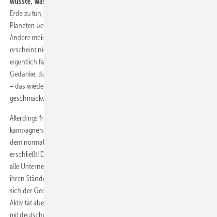
wusste, was gemeint war!
Die einen sagten, es hätte etwas mit der
Erde zu tun, die ja blau wäre (was die torkelnden Bewegungen unseres
Planeten bei der Rotation um die eigene Achse erklären könnte).
Andere meinten, es ginge um Wasser, das blau wäre. Aber auch das
erscheint nicht plausibel, da Wasser, wie man in der Schule lernt,
eigentlich farb- und überwiegend geschmacklos ist. Dann kam mir der
Gedanke, dass eventuell die Geschmacklosigkeit gemeint sein könnte
– das wiederum kann man von der Kampagne nicht sagen, sie ist
geschmackvoll fotografiert – das muss man ihr lassen.
Allerdings fragt man sich, warum in unserer nicht gerade
kampagnenarmen Branche eine Kam­pagne gefahren wird, die sich
dem normalen Branchenteilnehmer nicht auf den ersten Blick
erschließt! Die Verwirrung ist nachhaltig erfolgreich, wenn gar nicht
alle Unternehmen, die eigentlich hinter der Aktion stehen, diese auf
ihren Ständen, Firmenprospekten oder im Internet zeigen. Es drängt
sich der Gedanke auf, dass man etwas tun wollte, um aktiv zu sein, die
Aktivität aber leider ohne echte Inhalte gestartet wurde und nunmehr
mit deutscher Entschlossenheit um ihrer selbst Willen verfolgt wird.