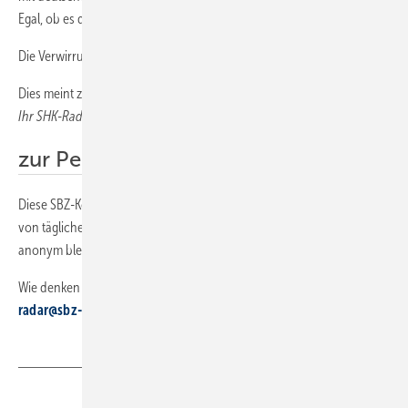
Egal, ob es die Leute verstehen oder nicht.
Die Verwirrung ist auf jeden Fall geglückt – nachhaltig!
Dies meint zumindest
Ihr SHK-Radar
zur Person
Diese SBZ-Kolumne wird von Brancheninsidern ­geschrieben, die frei
von täglichen Zwängen zum Nachdenken anregen und deshalb
anonym bleiben möchten.
Wie denken Sie über den Beitrag? Senden Sie Ihre Meinung an
shk-
radar@sbz-online.de
Teilen
Link kopieren