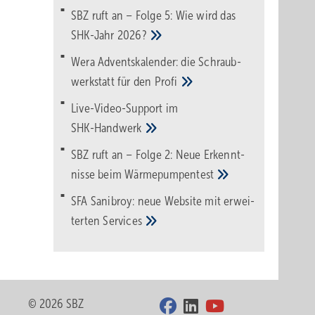
SBZ ruft an – Folge 5: Wie wird das
SHK-Jahr
2026?
Wera Adventskalender: die Schraub­
werk­statt für den
Pro­fi
Live-Video-Support im
SHK-Handwerk
SBZ ruft an – Folge 2: Neue Erkennt­
nisse beim
Wärme­pumpen­test
SFA Sanibroy: neue Web­site mit erwei­
terten
Services
© 2026 SBZ