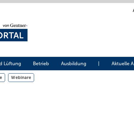
d Lüftung
Betrieb
Ausbildung
|
Aktuelle 
e
Webinare