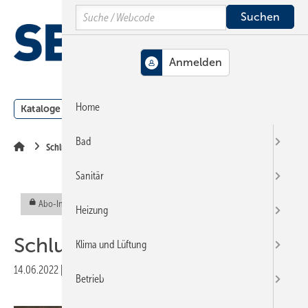
Springe
Springe
Springe
Search
auf
auf
auf
Hauptinhalt
Hauptmenü
SiteSearch
MENÜ
Home
Kataloge
Meldungen
Podcast
Produkte
Webin
Bad
Schlussseiten
Sanitär
Abo-Inhalt
Heizung
Schlussmeldung
Klima und Lüftung
14.06.2022
|
Veröffentlicht in
Ausgabe 08-2022
Betrieb