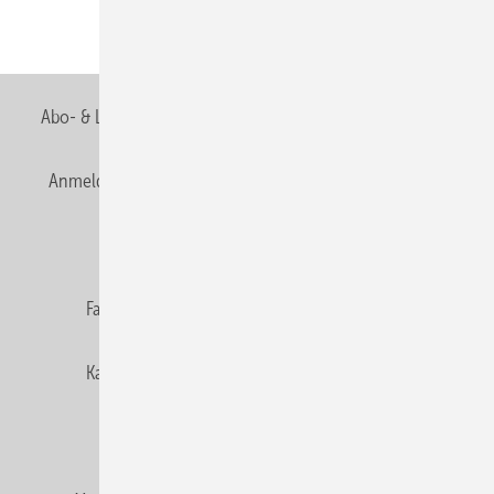
Teilen
Link kopieren
Abo- & Leserservice
AGB
Alle Inhalte chronologisch
Anmelden
Anmeldung & Registrierung
Newsletter
Datenschutz
E-Paper
Editor's choice
Fachbeiträge
Gentner Verlag
Impressum
Karriere bei Gentner
Team
Mediaservice
Mitgliedschaften und Engagement