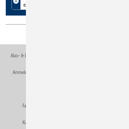
Teilen
Link kopieren
Abo- & Leserservice
AGB
Alle Inhalte chronologisch
Anmelden
Anmeldung & Registrierung
Newsletter
Datenschutz
E-Paper
Editor's choice
Fachbeiträge
Gentner Verlag
Impressum
Karriere bei Gentner
Team
Mediaservice