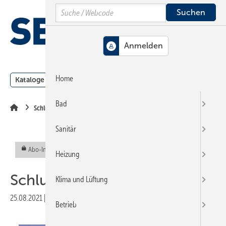
Springe
Springe
Springe
Search
auf
auf
auf
Hauptinhalt
Hauptmenü
SiteSearch
MENÜ
Home
Kataloge
Meldungen
Podcast
Produkte
Webin
Bad
Schlussseiten
Sanitär
Abo-Inhalt
Heizung
Schlussmeldung
Klima und Lüftung
25.08.2021
|
Veröffentlicht in
Ausgabe 11-2021
Betrieb