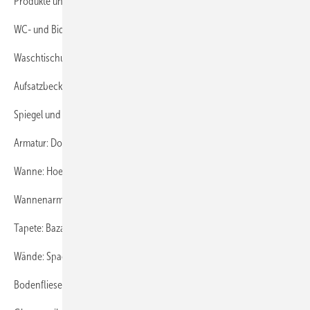
Produkte und Hersteller:
WC- und Bidet-Keramik: Duravit Vero
Waschtischunterschrank: Inda Progretto
Aufsatzbecken: Duravit Vero
Spiegel und Leuchten: Alape
Armatur: Dornbracht Lulu
Wanne: Hoesch Zero
Wannenarmatur: Dornbracht Symetrics
Tapete: Bazaar
Wände: Spachteltechnik weiß
Bodenfliese: New York Harlem