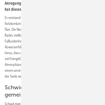
Anregungen für Ihre Badgestaltung geben. Kommentiert
hat dieses Bad Jury-Sprecherin Nicola Stammer
Es entstand ein Traum in Schwarz und Weiß – trotz der kühlen
Farbkombina­tion ein Rückzugsort der Entspannung mit gehobenem
Flair. Die Neugestaltung des bisher von der ganzen Familie genutzten
Bades stellte eine Herausforderung dar, denn die bestehende
Fußbodenheizung sollte nicht verändert werden und auch die
Abwasserführung durfte nicht verlegt werden. Erschwerend kam
hinzu, dass etwa ein Drittel der Fläche unter der Dachschräge liegt. Mit
viel Feingefühl kreierte Andrea Werdermann ein Bad mit wohnlicher
Atmosphäre und entsprach so dem Wunsch der Bauherren, sich nach
einem anstrengenden Arbeitstag der Regenerierung des Körpers und
der Seele widmen zu können.
Schwierige Rahmenbedingungen
gemeistert
Schaut man sich das fertige Bad an, kommt vielleicht die eine oder