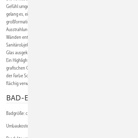
Gefühl umgesetzt. Trotz des starken und eher harten Kontrastes
gelang es, eine harmonische, warme Atmosphäre zu schaffen. Die
großformatigen mattschwarzen Bodenfliesen sorgen für eine ruhige
Ausstrahlung, kombiniert mit schwarzem Glasmosaik an wenigen
Wänden entsteht eine wohlige Spannung. Dazu die weißen
Sanitärobjekte und Accessoires in Schwarz, sowie die mit schwarzem
Glas ausgekleideten, beleuchteten Nischen runden das Konzept ab.
Ein Highlight ist sicher die mattschwarze Tapete mit glänzenden
grafischen Ornamenten in Weiß und Schwarz. Gekonnt wurde hier mit
der Farbe Schwarz gespielt, indem unterschiedliche Materialien
flächig verwendet wurden.
BAD-ECKDATEN
Badgröße: ca. 12,6 m²
Umbaukosten: ca. 40000 Euro