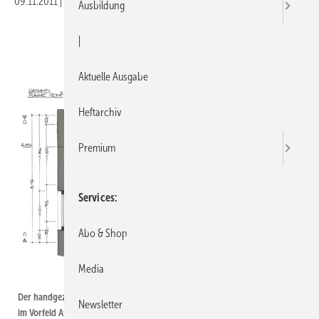
09.11.2011
|
Veröffentlicht in
Ausgabe 22-2011
|
Druckvorschau
Ausbildung
|
Aktuelle Ausgabe
Heftarchiv
Premium
Services
Abo & Shop
Media
Der handgezeichnete Grund­riss zeigt die Gliederung und vermittelt schon
Newsletter
im ­Vorfeld Atmosphäre. Die Dachschrägen konnten gut integriert werden.