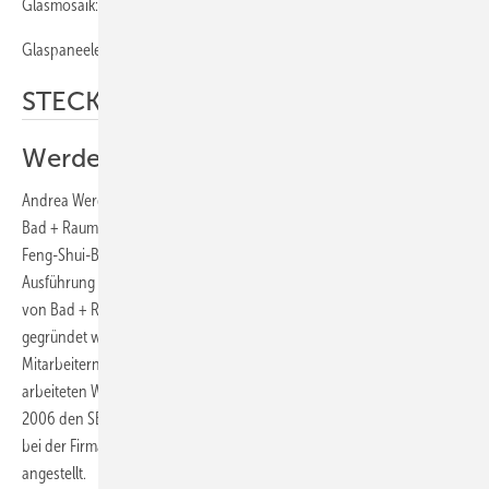
Glasmosaik: Los Angeles
Glaspaneele: Weißglas Unterseite schwarz
STECKBRIEF
Werdermann + Kreyer
Andrea Werdermann hat das Bad als Mitarbeiterin des Badstudios
Bad + Raum geplant. Die Diplom-Designerin der Innenarchitektur ist
Feng-Shui-Beraterin und hat sich auf Bäder spezialisiert. Die
Ausführung erfolgte durch die H.I.S. Kreyer GmbH, die Mutterfirma
von Bad + Raum, die 1951 von Walter Kreyer als Spenglerei Kreyer
gegründet wurde. Heute wird das Unternehmen mit rund 13
Mitarbeitern von der Tochter Petra Kreyer geführt. Über vier Jahre
arbeiteten Werdermann und Kreyer eng zusammen und gewannen
2006 den SBZ-Kreativ-Wettbewerb. Seit 2010 ist Andrea Werdermann
bei der Firma Jost GmbH Schöne Bäder in Hattersheim bei Frankfurt
angestellt.