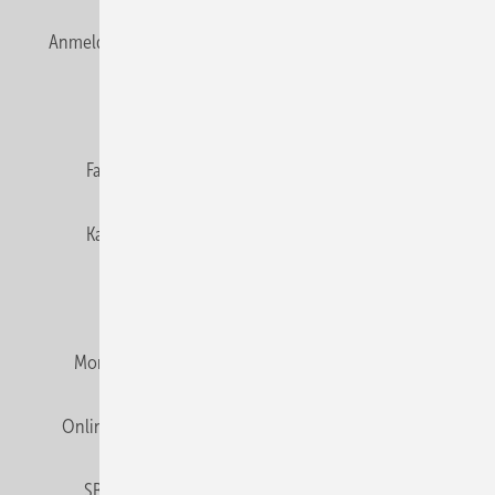
Anmelden
Anmeldung & Registrierung
Newsletter
Datenschutz
E-Paper
Editor's choice
Fachbeiträge
Gentner Verlag
Impressum
Karriere bei Gentner
Team
Mediaservice
Mitgliedschaften und Engagement
Montagezeiten Heizung
Montagezeiten Sanitär
Online Mediadaten
Privacy Manager
RSS-Feed
SBZ abonnieren
Veranstaltungen / Webinare