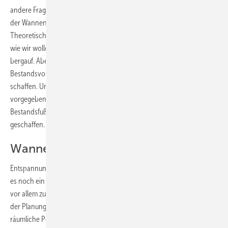
andere Frage bezüglich der Raumaufteilung auf: „Hätten zum Beispiel
der Wannen- und WC-Bereich nicht getauscht werden müssen?“
Theoretisch ja, aber die Praxis lässt uns eben nicht immer so planen,
wie wir wollen. Denn bekanntlich fließt Wasser immer noch nicht
bergauf. Aber genau das ist ja die Herausforderung: trotz schwieriger
Bestandsvorgaben ein gelungenes, funktionsoptimiertes Bad zu
schaffen. Und dies ist hier stilvoll gelungen. Denn trotz der
vorgegebenen Objektpositionierung, Dachschräge und der
Bestandsfußbodenheizung wurden Intimitäts- und Ruhebereiche
geschaffen.
Wanne mit Ruhezone
Entspannung stand ganz oben auf der Wunschliste der Bauherren. Da
es noch ein separiertes Duschbad für den Alltag gibt, sollte dieses Bad
vor allem zur Regenerierung nach Feierabend dienen. So stand bei
der Planung die Wanne im Vordergrund. Durch die vorgegebene
räumliche Positionierung der Objekte musste die Wanne gegenüber