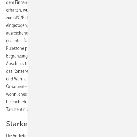
dem Eingang platziert werden. Um dennoch eine Ruhezone zu
erhalten, wurde eine ­Nische durch Setzen einer raumhohen Wand
zum WC/Bidet-Bereich geschaffen. Zusätzlich wurde ein Podest
eingezogen, das für eine optische Separierung sorgt. Dabei wurde auf
ausreichend Kopffreiheit beim Ein- und Ausstieg in die Wanne
geachtet. Durch das Betreten über zwei Stufen wird der Wechsel in die
Ruhezone psychologisch verstärkt. Eine halbhohe Mauer als seitliche
Begrenzung fasst das Ensemble räumlich ein und bildet den
Abschluss für eine kleine Bank zum Ausruhen. Stilvoll abgerundet wird
das Konzept durch die dunklen Materialien, die Ruhe, Geborgenheit
und Wärme ausstrahlen. So sorgt eine schwarze Mustertapete mit
Ornamenten hinter der Wanne für gedämpfte Atmosphäre und
wohnliches Flair. Dazu eine mit schwarzem Glas ausgekleidete und
beleuchtete Nische und dem Entspannen nach einem anstrengenden
Tag steht nichts mehr im Wege.
Starker Farbkontrast
Die Vorliebe der Bauherren für Schwarz und Weiß wurde mit viel