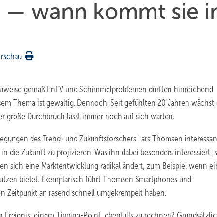
 — wann kommt sie i
orschau
uweise gemäß EnEV und Schimmelproblemen dürften hinreichend
iesem Thema ist gewaltig. Dennoch: Seit gefühlten 20 Jahren wächst 
der große Durchbruch lässt immer noch auf sich warten.
legungen des Trend- und Zukunftsforschers Lars Thomsen interessan
n die Zukunft zu projizieren. Was ihn dabei besonders interessiert, s
en sich eine Marktentwicklung radikal ändert, zum Beispiel wenn ei
Nutzen bietet. Exemplarisch führt Thomsen Smartphones und
en Zeitpunkt an rasend schnell umgekrempelt haben.
 Ereignis, einem Tipping-Point, ebenfalls zu rechnen? Grundsätzlich