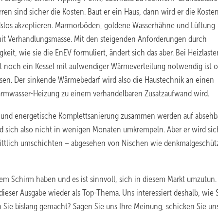
en sind sicher die Kosten. Baut er ein Haus, dann wird er die Kosten
andslos akzeptieren. Marmorböden, goldene Wasserhähne und Lüftung
it Verhandlungsmasse. Mit den steigenden Anforderungen durch
it, wie sie die EnEV formuliert, ändert sich das aber. Bei Heizlast
pt noch ein Kessel mit aufwendiger Wärmeverteilung notwendig ist 
assen. Der sinkende Wärmebedarf wird also die Haustechnik an einen
Warmwasser-Heizung zu einem verhandelbaren Zusatzaufwand wird.
bau und energetische Komplettsanierung zusammen werden auf absehb
wird sich also nicht in wenigen Monaten umkrempeln. Aber er wird sic
ittlich umschichten – abgesehen von Nischen wie denkmalgeschüt
dem Schirm haben und es ist sinnvoll, sich in diesem Markt umzutun.
eser Ausgabe wieder als Top-Thema. Uns interessiert deshalb, wie S
 Sie bislang gemacht? Sagen Sie uns Ihre Meinung, schicken Sie un