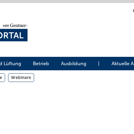
d Lüftung
Betrieb
Ausbildung
|
Aktuelle 
e
Webinare