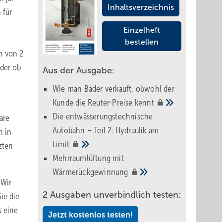
Inhaltsverzeichnis
 für
Einzelheft
bestellen
en von 2
oder ob
Aus der Ausgabe:
Wie man Bäder verkauft, obwohl der
Kunde die Reuter-Preise
kennt
Die entwässerungstechnische
are
Autobahn – Teil 2: Hydraulik am
h in
Limit
zten
Mehrraumlüftung mit
Wärmerückgewinnung
 Wir
2 Ausgaben unverbindlich testen:
ie die
s eine
Jetzt kostenlos testen!