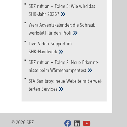
SBZ ruft an – Folge 5: Wie wird das
SHK-Jahr
2026?
Wera Adventskalender: die Schraub­
werk­statt für den
Pro­fi
Live-Video-Support im
SHK-Handwerk
SBZ ruft an – Folge 2: Neue Erkennt­
nisse beim
Wärme­pumpen­test
SFA Sanibroy: neue Web­site mit erwei­
terten
Services
© 2026 SBZ