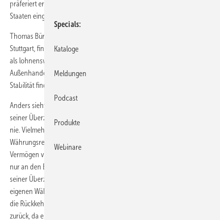
präferiert er unabhängige Instanzen, die in die Souveränität von
Staaten eingreifen.
Specials
Thomas Bürkle, Geschäftsführer der Bürkle & Schöck Elektrotechnik in
Stuttgart, findet Engagements in Richtung Eurorettung durchaus auch
Kataloge
als lohnenswert, denn er als Mittelständler schätzt die Vorzüge eines
Außenhandels ohne Währungsrisiken, und zur Absicherung der
Meldungen
Stabilität findet auch er ein Eingreifen in fremde Staaten gerechtfertigt.
Podcast
Anders sieht das der Journalist und Buchautor Michael Grandt. Nach
seiner Überzeugung hat der Euro nie funk­tioniert und er wird es auch
Produkte
nie. Vielmehr wird die Zukunft schleichende Geldentwertung und
Währungsreformen mit sich bringen. Es werden zur Zeit im großen Stil
Webinare
Vermögen vernichtet und wenn die Masse das begreift, wird es nicht
nur an den Euro-Randzonen zu Unruhen kommen. Stabilität kann es
seiner Überzeugung nach nur in einem lockeren Staatenverbund mit
eigenen Währungen geben. Und auch das Totschlagargument, dass
die Rückkehr zur D-Mark den deutschen Export ruiniere, weist er
zurück, da eine starke Währung auch einen günstigeren Einkauf von