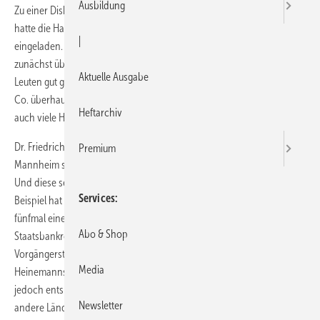
Ausbildung
Zu einer Diskussion mit drei Experten, Thema „Die Zukunft ist Europa“,
hatte die Handwerkskammer der Region Stuttgart Ende Oktober
|
eingeladen. Moderatorin Jaqueline Stuhler vom SWR zeigte sich
zunächst überrascht, dass dieses Thema – der Saal war mit 160
Aktuelle Ausgabe
Leuten gut gefüllt – trotz medialer Dauerbeschallung mit Eurokrise &
Co. überhaupt noch auf Interesse stößt. Offensichtlich sind jedoch
Heftarchiv
auch viele Handwerksunternehmer unruhig geworden.
Dr. Friedrich Heinemanns vom Europäischen Wirtschaftszentrum in
Premium
Mannheim sieht eine Vertrauenskrise wegen der Staatsverschuldung.
Und diese sei auch nicht ganz unberechtigt, denn Griechenland zum
Services
Beispiel hat seit der Gründung als unabhängiger Staat 1830 immerhin
fünfmal eine Umschuldung (höfliche Umschreibung für
Abo & Shop
Staatsbankrott) aufs Parkett gelegt – in Deutschland und den
Vorgängerstaaten gab es das in diesem Zeitraum übrigens achtmal.
Media
Heinemanns sieht die Lösung in geordneten Umschuldungen, die
jedoch entsprechende Rettungsschirme erfordern würden, damit
Newsletter
andere Länder und die Banken nicht umgerissen werden. Hierbei