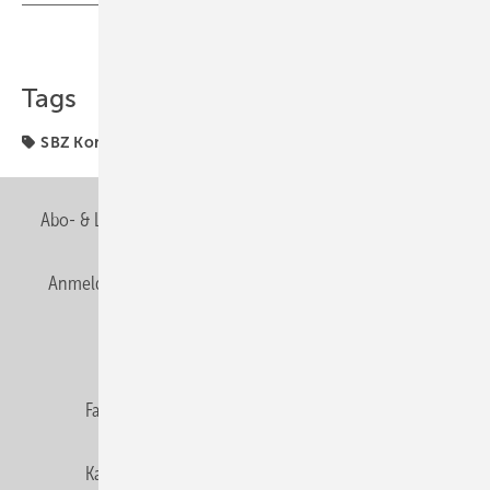
Teilen
Link kopieren
Tags
SBZ Kommentar
Abo- & Leserservice
AGB
Alle Inhalte chronologisch
Anmelden
Anmeldung & Registrierung
Newsletter
Datenschutz
E-Paper
Editor's choice
Fachbeiträge
Gentner Verlag
Impressum
Karriere bei Gentner
Team
Mediaservice