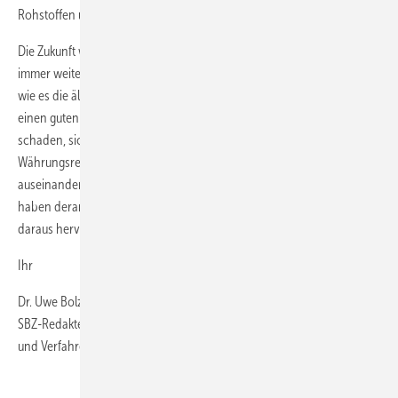
Rohstoffen und Zwischenprodukten bedingt.
Die Zukunft wird zeigen, wohin die Reise geht. Momentan beschert die
immer weiter um sich greifende Angst, dass das Geld kaputt geht –
wie es die älteren Leute noch sagen – immerhin der SHK-Branche
einen guten Lauf, speziell im Badbereich. Dennoch dürfte es nicht
schaden, sich einmal mit historischen Staatsbankrotten und
Währungsreformen unter der Devise „aus der Geschichte lernen“
auseinanderzusetzen und Schlüsse zu ziehen. Viele Unternehmen
haben derartige Krisen nicht nur überlebt, sondern sind gestärkt
daraus hervorgegangen.
Ihr
Dr. Uwe Bolz
SBZ-Redakteur
und Verfahrensingenieur