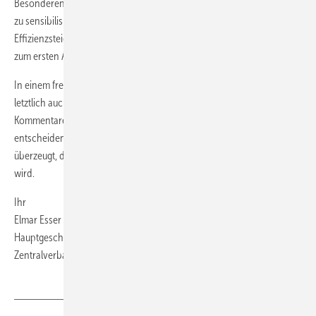
Besonderen für das Thema „Hygiene in der Trinkwasserversorgung“
zu sensibilisieren. Denn es sind nicht nur Fragen der
Effizienzsteigerung bei der Wärmeversorgung, die das SHK-Handwerk
zum ersten Ansprechpartner rund um die Haustechnik machen.
In einem freien Markt belebt Konkurrenz das Geschäft. Das gilt
letztlich auch für die Veröffentlichung von konkurrierenden
Kommentaren zur TRWI. Die Käufer und Nutzer werden letztlich
entscheiden, welches Produkt sie bevorzugen. Wir sind fest davon
überzeugt, dass die Wahl der SHK-Fachbetriebe eindeutig ausfallen
wird.
Ihr
Elmar Esser
Hauptgeschäftsführer des
Zentralverbandes Sanitär Heizung Klima