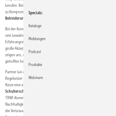
berufen. Bei allem guten Willen des Handwerks zu Kooperationen und
zu Kompromissen,
ging diese Art der Einmischung und
Specials
Behinderung eindeutig zu weit
.
Kataloge
Bei der Kommentierung der TRWI setzte der ZVSHK von Beginn an auf
sein bewährtes Konzept, den Praxisnutzen der Fachbetriebe mit den
Meldungen
Erfahrungswerten der Herstellerunternehmen eng zu verknüpfen. Die
große Akzeptanz und Unterstützung im Handwerk und der Industrie
Podcast
zeigen uns, dass dieses Konzept genau die Erwartung des Marktes
getroffen hat.
Produkte
Partner bei der Realisierung des TRWI-Kommentars ist der anerkannte
Webinare
Regelsetzer DIN. Gemeinsam mit dem Beuth-Verlag werden wir in
Kürze eine erste Kommentierung der TRWI veröffentlichen. Der
Schulterschluss mit dem DIN
symbolisiert den hohen Nutzwert des
TRWI-Kommentars für die Fachbetriebe. Als Experten für
Nachhaltigkeit stehen Sie zukünftig vor der großen Herausforderung,
die Verbraucher im Allgemeinen und die Immobilienbesitzer im