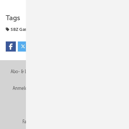
Teilen
Link kopieren
Tags
SBZ Gastkommentar
Abo- & Leserservice
AGB
Alle Inhalte chronologisch
Anmelden
Anmeldung & Registrierung
Newsletter
Datenschutz
E-Paper
Editor's choice
Fachbeiträge
Gentner Verlag
Impressum