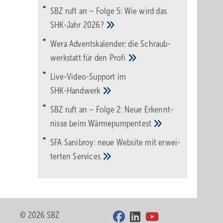
SBZ ruft an – Folge 5: Wie wird das
SHK-Jahr
2026?
Wera Adventskalender: die Schraub­
werk­statt für den
Pro­fi
Live-Video-Support im
SHK-Handwerk
SBZ ruft an – Folge 2: Neue Erkennt­
nisse beim
Wärme­pumpen­test
SFA Sanibroy: neue Web­site mit erwei­
terten
Services
© 2026 SBZ