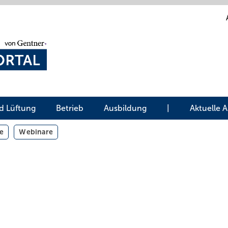
d Lüftung
Betrieb
Ausbildung
|
Aktuelle 
e
Webinare