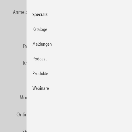
Anmelden
Anmeldung & Registrierung
Newsletter
Specials
Datenschutz
E-Paper
Editor's choice
Kataloge
Meldungen
Fachbeiträge
Gentner Verlag
Impressum
Podcast
Karriere bei Gentner
Team
Mediaservice
Produkte
Mitgliedschaften und Engagement
Webinare
Montagezeiten Heizung
Montagezeiten Sanitär
Online Mediadaten
Privacy Manager
RSS-Feed
SBZ abonnieren
Veranstaltungen / Webinare