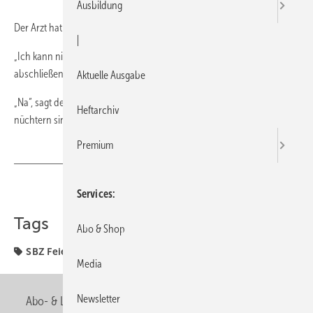
Ausbildung
Der Arzt hat den Patienten gründlich untersucht.
|
„Ich kann nichts finden, ich glaube, das ist der Alkohol“, meint er
abschließend.
Aktuelle Ausgabe
„Na“, sagt der Patient, „dann komme ich halt wieder, wenn Sie
Heftarchiv
nüchtern sind!“
Premium
Teilen
Link kopieren
Services
Tags
Abo & Shop
SBZ Feierabend
Media
Newsletter
Abo- & Leserservice
AGB
Alle Inhalte chronologisch