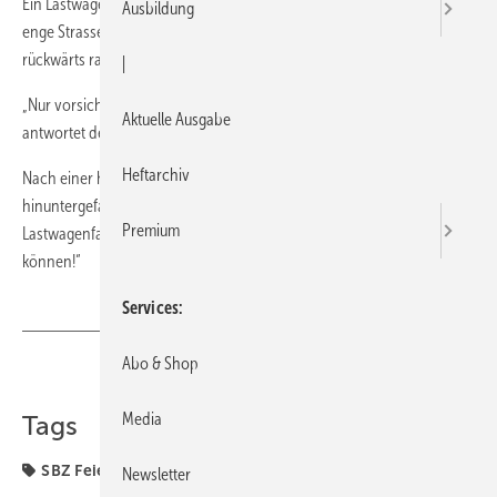
Ein Lastwagenfahrer wird von der Polizei angehalten, als er eine eine
Ausbildung
enge Strasse rückwärts hinauffährt. „Warum fahren Sie denn hier
rückwärts rauf?“, fragt der Polizist?
|
„Nur vorsichtshalber, falls ich dort oben nicht wenden kann“,
Aktuelle Ausgabe
antwortet der Fahrer.
Heftarchiv
Nach einer halben Stunde kommt der Lastwagen wieder rückwärts
hinuntergefahren. Neugierig hält ihn der Polizist wieder an. Der
Premium
Lastwagenfahrer erklärt freudig: „Ich hab jetzt doch umdrehen
können!“
Services
Abo & Shop
Teilen
Link kopieren
Media
Tags
SBZ Feierabend
Newsletter