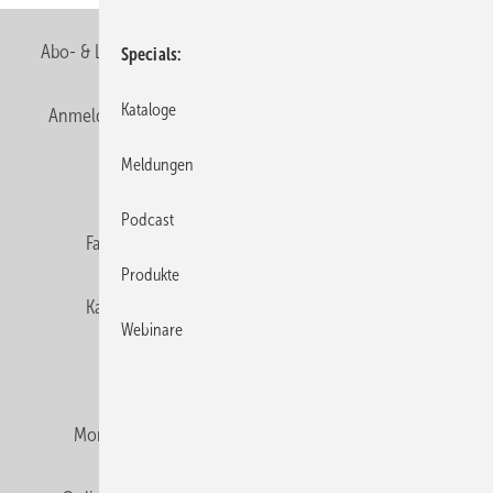
Abo- & Leserservice
AGB
Alle Inhalte chronologisch
Specials
Kataloge
Anmelden
Anmeldung & Registrierung
Newsletter
Meldungen
Datenschutz
E-Paper
Editor's choice
Podcast
Fachbeiträge
Gentner Verlag
Impressum
Produkte
Karriere bei Gentner
Team
Mediaservice
Webinare
Mitgliedschaften und Engagement
Montagezeiten Heizung
Montagezeiten Sanitär